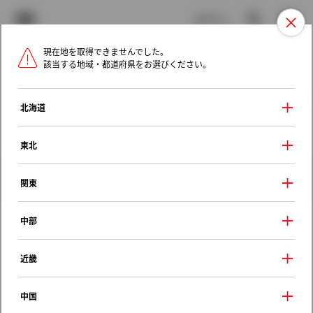
TOYOTA
検索
メニュ
ログイン
現在地を取得できませんでした。
ラインアップ
オーナーサポート
トピックス
該当する地域・都道府県をお選びください。
トヨタ認定中古車
メニュー
北海道
未設定
お気に入り
保存した見積り
閲覧履歴
東北
クルマ情報
関東
中部
トヨタ カリーナ
近畿
ＳＥ
1988年（昭和63年） 5月発売
中国