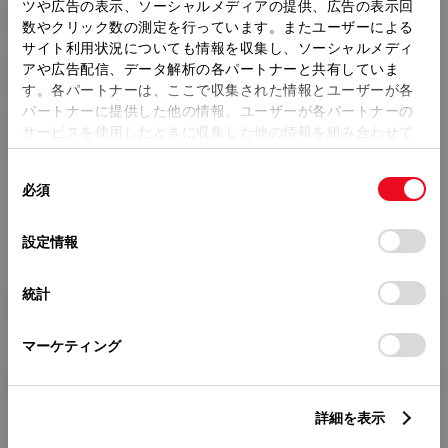
トレッド前／後
ツや広告の表示、ソーシャルメディアの提供、広告の表示回
1470/1440mm
数やクリック数の測定を行っています。またユーザーによる
サイト利用状況についても情報を収集し、ソーシャルメディ
室内長
×
室内幅
×
室内高
アや広告配信、データ解析の各パートナーと共有していま
1875
×
1420
×
1150mm
す。各パートナーは、ここで収集された情報とユーザーが各
パートナーに提供した他の情報、ユーザーが各パートナーの
車両重量
サービスを使用したときに収集した他の情報を組み合わせて
1060kg
使用することがあります。当ウェブサイトの使用を続行する
同
とCookie(クッキー)に同意したこととなります。
必須
意
の
「すべてのCookieを許可」をクリックすることで、お客様の
選
デバイスにすべてのCookie(クッキー)が保存されることに同
設定情報
択
意したことになります。Cookie(クッキー)のオプトアウト、
設定の変更、同意を撤回したりするにあたっては、当社の
統計
「
Cookie（クッキー）情報の取り扱いについて
」をご覧くだ
燃料・性能・詳細スペック
さい。
マーケティング
装備・オプション
詳細を表示