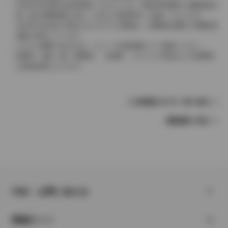
2004年4月以降の発売車種につきましては、車両本体価格と消費税相当
額（地方消費税額を含む）を含んだ総額表示（内税）となります。
2004年3月以前に発売されたモデルの価格は、消費税込価格と消費税抜
価格が混在しています。
どちらの価格であるかは、グレード詳細画面にてご確認ください。
保険料、税金（除く消費税）、登録料、リサイクル料金などの諸費用
は別途必要となります。
この車種のモデル一覧へ戻る
車種選択へ戻る
FAQ・お問い合わせ
関連サイト