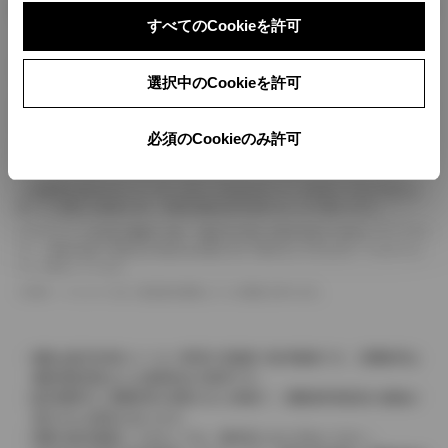
ボディカラー
すべてのCookieを許可
車の種類、仕様により数値が複数ある場合とサスペンション形式などにより、ホイ
選択中のCookieを許可
ールベースが左右で数値が異なる場合がございます。
エンジン仕様により、×2の表記がしてある場合がございます。（ロータリーエンジ
ン）
必須のCookieのみ許可
車の種類、仕様により燃料タンクが二つある場合と異なる燃料タンクが二つある場
合がございます。
燃費表示はWLTCモード、10・15モード又は10モード、JC08モードのいずれかに
基づいた試験上の数値であり、実際の数値は走行条件などにより異なります。
ドライバーが任意で駆動を２輪・４輪を切り替える事が出来る４WDを「パートタイ
ム」、車両の設定で常時又は可変又は切替えを行う事を主とするものを「フルタイム」
として表示しています。
革シートについては一部合皮を使用している場合があります。
価格は販売当時のメーカー希望小売価格で参考価格です。消費税率は
価格情報登録または更新時点の税率です。
販売期間中に消費税率が変更された車種で、消費税率変更前の価格が
表示される場合があります。
実際の販売価格につきましては、販売店におたずねください。