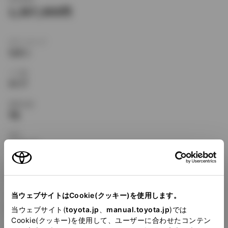
1,367,000
ボディタイプ
セダン
ドア数
4ドア
乗車定員
5名
型式
E-ST170
全長
×
全幅
×
全高
4380
×
1690
×
1370mm
当ウェブサイトはCookie(クッキー)を使用します。
ホイールベース ※1
2525mm
当ウェブサイト(
toyota.jp
、
manual.toyota.jp
)では
Cookie(クッキー)を使用して、ユーザーに合わせたコンテン