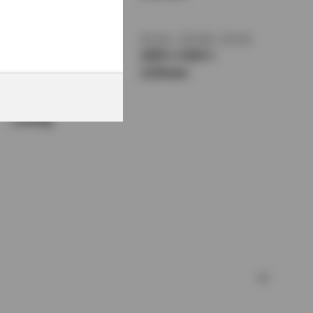
1370mm
トレッド前／後
室内長
×
室内幅
×
室内高
1470/1440mm
1850
×
1420
×
1150mm
車両重量
1100kg