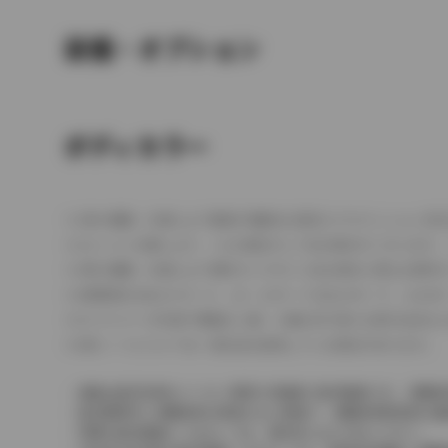
装備・オプション
ボディカラー
車の種類、仕様により数値が複数ある場合とサスペンション形
エンジン仕様により、×2の表記がしてある場合がございます。
車の種類、仕様により燃料タンクが二つある場合と異なる燃料
燃費表示はWLTCモード、10・15モード又は10モード、J
ドライバーが任意で駆動を２輪・４輪を切り替える事が出来る
革シートについては一部合皮を使用している場合があります。
価格は販売当時のメーカー希望小売価格で参考価格です。消費税
販売期間中に消費税率が変更された車種で、消費税率変更前の価
実際の販売価格につきましては、販売店におたずねください。