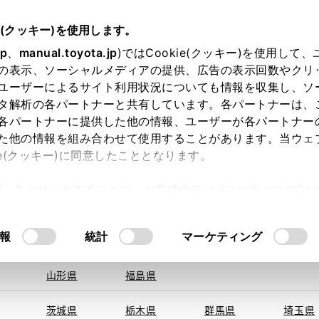
e(クッキー)を使用します。
jp
、
manual.toyota.jp
)ではCookie(クッキー)を使用して
の表示、ソーシャルメディアの提供、広告の表示回数やクリ
ユーザーによるサイト利用状況についても情報を収集し、ソ
地を取得できませんでした。
タ解析の各パートナーと共有しています。各パートナーは、
する地域・都道府県をお選びください。
各パートナーに提供した他の情報、ユーザーが各パートナー
た他の情報を組み合わせて使用することがあります。当ウェ
オンライン購入
お気に入り
保存した見積り
閲覧履歴
お住まいの地
ie(クッキー)に同意したこととなります。
旭川
釧路
札幌
帯広
許可」をクリックすることで、お客様のデバイスにすべてのCook
函館
北見
室蘭、苫小
意したことになります。Cookie(クッキー)のオプトアウト
牧、
ひだか
るにあたっては、当社の「
Cookie（クッキー）情報の取り
モデル・年式
・グレード
の選択
報
統計
マーケティング
青森県
岩手県
宮城県
秋田県
山形県
福島県
茨城県
栃木県
群馬県
埼玉県