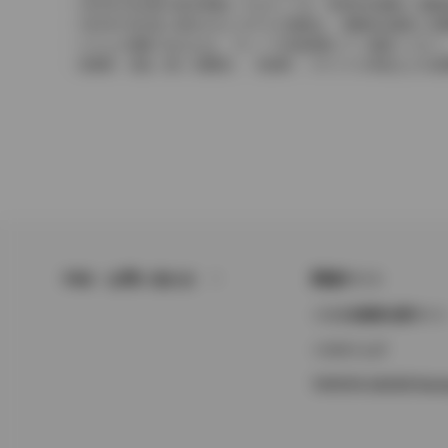
2004年4月以降の発売車種につきましては、車両本体価格と消
2004年3月以前に発売されたモデルの価格は、消費税込価格と
どちらの価格であるかは、グレード詳細画面にてご確認ください
保険料、税金（除く消費税）、登録料、リサイクル料金などの諸
FAQ・お問い合わせ
関連サイト
トヨタ自動車企業サイ
トヨタイムズ
TOYOTA GAZOO Raci