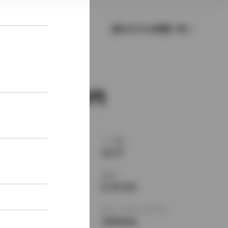
歴代モデルの燃費一覧
新車価格
1,484,000
ボディタイプ
ドア数
セダン
4ドア
乗車定員
型式
5名
E-ST170
全長
×
全幅
×
全高
ホイールベース ※1
4420
×
1690
×
2525mm