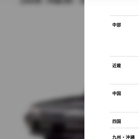
1990年（平成2年） 5月発売
中部
近畿
中国
四国
九州・沖縄