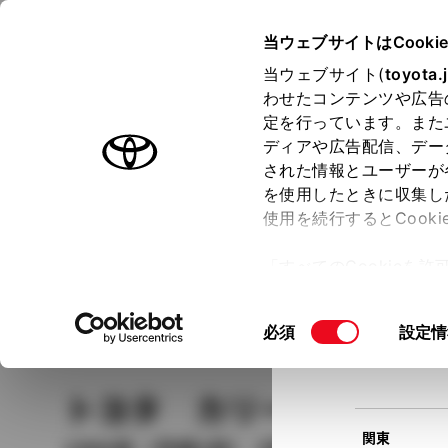
TOYOTA
当ウェブサイトはCooki
当ウェブサイト(
toyota.
わせたコンテンツや広告
ラインアップ
オーナーサポート
トピックス
定を行っています。また
現在
ディアや広告配信、デー
トヨタ認定中古車
該当
された情報とユーザーが
を使用したときに収集し
中古車を探す
トヨタ認定中古車の魅力
3つの買い方
使用を続行するとCook
北海道
「すべてのCookieを
ー)が保存されることに同
更、同意を撤回したりす
車種
の選択
同
必須
設定情
て
」をご覧ください。
東北
意
の
トヨタ カリーナ
ＳＥ
選
択
関東