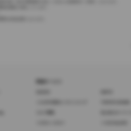
費税相当額（地方消費税額を含む）を含んだ総額表示（内税）となります。
消費税抜価格が混在しています。
。
費用は別途必要となります。
関連サービス
ト
GAZOO
KINTO
トヨタ中古車オンラインストア
TOYOTA SHARE
ng
クルマ買取
法人向けカーリー
トヨタレンタカー
トヨタのau/UQ