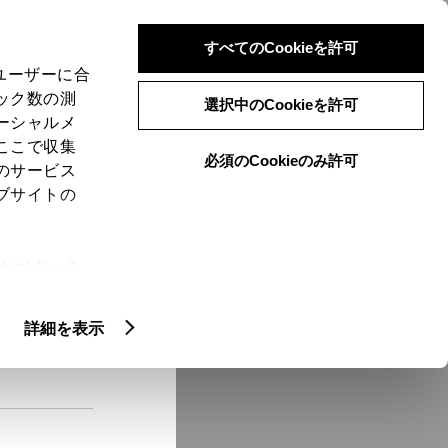
検索
メニュー
ログイン
すべてのCookieを許可
、ユーザーに合
ック数の測
選択中のCookieを許可
ーシャルメ
ここで収集
必須のCookieのみ許可
メニュー
のサービス
ブサイトの
域
未設定
ie(クッキ
、設定の変
扱いについ
クルマ情報
詳細を表示