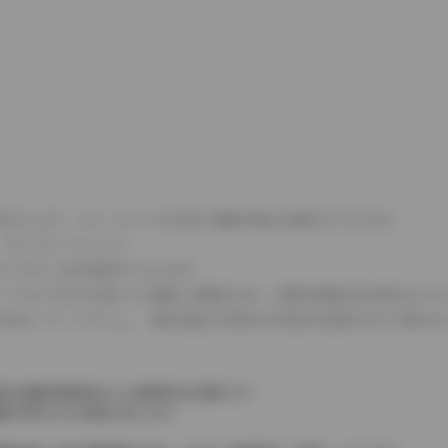
式などにより、ホイールベースが左右で数値が異なる場合がございます。
（ロータリーエンジン）
タンクが二つある場合がございます。
C08モードのいずれかに基づいた試験上の数値であり、実際の数値は走行条件などに
４WDを「パートタイム」、車両の設定で常時又は可変又は切替えを行う事を主
率は価格情報登録または更新時点の税率です。
格が表示される場合があります。