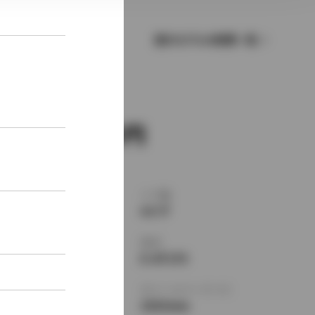
歴代モデルの燃費一覧
新車価格
1,283,000
ボディタイプ
ドア数
セダン
4ドア
乗車定員
型式
5名
E-AT170
全長
×
全幅
×
全高
ホイールベース ※1
4420
×
1690
×
2525mm