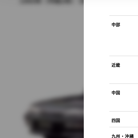
1990年（平成2年） 5月発売
中部
近畿
中国
四国
九州・沖縄