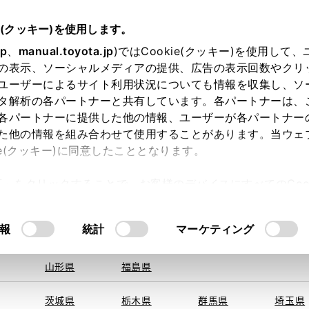
e(クッキー)を使用します。
jp
、
manual.toyota.jp
)ではCookie(クッキー)を使用して
の表示、ソーシャルメディアの提供、広告の表示回数やクリ
ユーザーによるサイト利用状況についても情報を収集し、ソ
地を取得できませんでした。
タ解析の各パートナーと共有しています。各パートナーは、
する地域・都道府県をお選びください。
各パートナーに提供した他の情報、ユーザーが各パートナー
た他の情報を組み合わせて使用することがあります。当ウェ
オンライン購入
お気に入り
保存した見積り
閲覧履歴
お住まいの地
ie(クッキー)に同意したこととなります。
旭川
釧路
札幌
帯広
許可」をクリックすることで、お客様のデバイスにすべてのCook
函館
北見
室蘭、苫小
意したことになります。Cookie(クッキー)のオプトアウト
牧、
ひだか
るにあたっては、当社の「
Cookie（クッキー）情報の取り
モデル・年式
・グレード
の選択
報
統計
マーケティング
青森県
岩手県
宮城県
秋田県
山形県
福島県
ン
茨城県
栃木県
群馬県
埼玉県