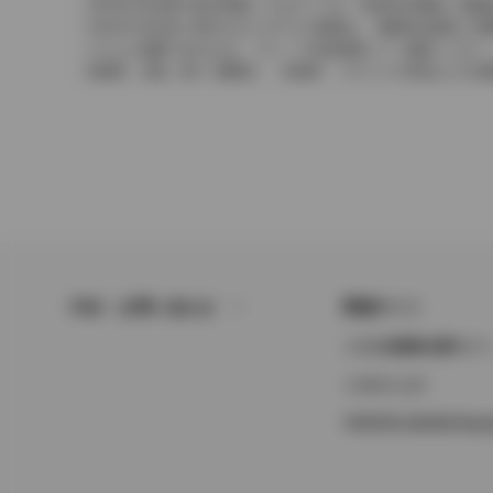
2004年4月以降の発売車種につきましては、車両本体価格と消
2004年3月以前に発売されたモデルの価格は、消費税込価格と
どちらの価格であるかは、グレード詳細画面にてご確認ください
保険料、税金（除く消費税）、登録料、リサイクル料金などの諸
FAQ・お問い合わせ
関連サイト
トヨタ自動車企業サイ
トヨタイムズ
TOYOTA GAZOO Raci