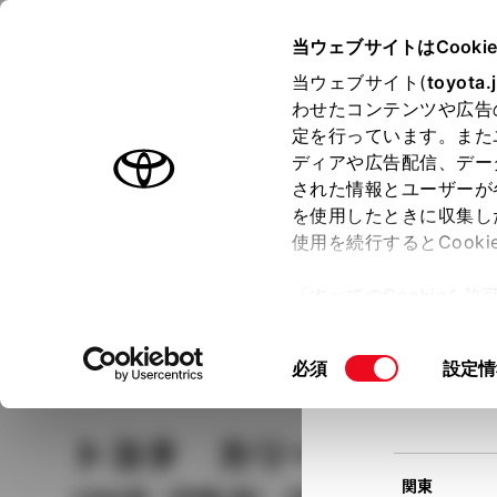
TOYOTA
当ウェブサイトはCooki
当ウェブサイト(
toyota.
わせたコンテンツや広告
ラインアップ
オーナーサポート
トピックス
定を行っています。また
現在
ディアや広告配信、デー
トヨタ認定中古車
該当
された情報とユーザーが
を使用したときに収集し
中古車を探す
トヨタ認定中古車の魅力
3つの買い方
使用を続行するとCook
北海道
「すべてのCookieを
ー)が保存されることに同
更、同意を撤回したりす
車種
の選択
同
必須
設定情
て
」をご覧ください。
東北
意
の
トヨタ カリーナ
ジュ
選
択
関東