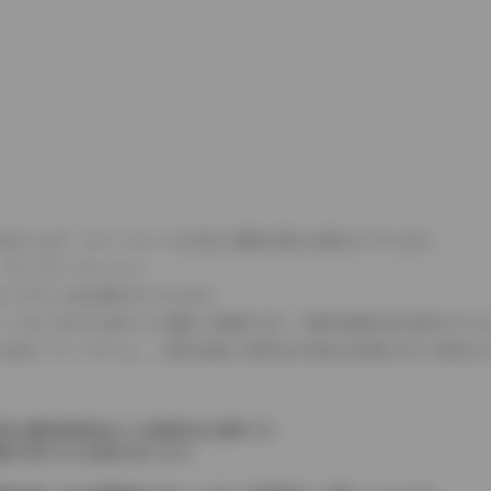
式などにより、ホイールベースが左右で数値が異なる場合がございます。
（ロータリーエンジン）
タンクが二つある場合がございます。
C08モードのいずれかに基づいた試験上の数値であり、実際の数値は走行条件などに
４WDを「パートタイム」、車両の設定で常時又は可変又は切替えを行う事を主
率は価格情報登録または更新時点の税率です。
格が表示される場合があります。