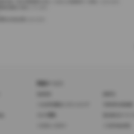
費税相当額（地方消費税額を含む）を含んだ総額表示（内税）となります。
消費税抜価格が混在しています。
。
費用は別途必要となります。
関連サービス
ト
GAZOO
KINTO
トヨタ中古車オンラインストア
TOYOTA SHARE
ng
クルマ買取
法人向けカーリー
トヨタレンタカー
トヨタのau/UQ