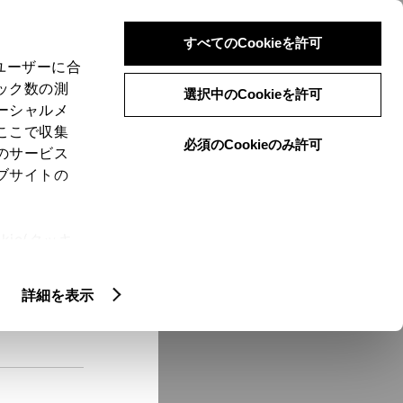
検索
メニュー
ログイン
すべてのCookieを許可
、ユーザーに合
ック数の測
選択中のCookieを許可
ーシャルメ
ここで収集
必須のCookieのみ許可
メニュー
のサービス
ブサイトの
域
未設定
ie(クッキ
、設定の変
扱いについ
クルマ情報
詳細を表示