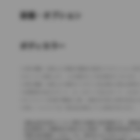
装備・オプション
ボディカラー
車の種類、仕様により数値が複数ある場合とサスペンション形
エンジン仕様により、×2の表記がしてある場合がございます。
車の種類、仕様により燃料タンクが二つある場合と異なる燃料
燃費表示はWLTCモード、10・15モード又は10モード、J
ドライバーが任意で駆動を２輪・４輪を切り替える事が出来る
革シートについては一部合皮を使用している場合があります。
価格は販売当時のメーカー希望小売価格で参考価格です。消費税
販売期間中に消費税率が変更された車種で、消費税率変更前の価
実際の販売価格につきましては、販売店におたずねください。