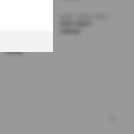
1370mm
トレッド前／後
室内長
×
室内幅
×
室内高
1455/1425mm
1875
×
1420
×
1150mm
車両重量
1020kg