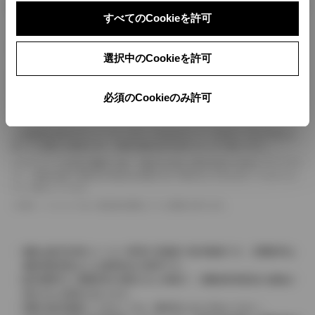
ボディカラー
すべてのCookieを許可
車の種類、仕様により数値が複数ある場合とサスペンション形式などにより、ホイ
選択中のCookieを許可
ールベースが左右で数値が異なる場合がございます。
エンジン仕様により、×2の表記がしてある場合がございます。（ロータリーエンジ
ン）
必須のCookieのみ許可
車の種類、仕様により燃料タンクが二つある場合と異なる燃料タンクが二つある場
合がございます。
燃費表示はWLTCモード、10・15モード又は10モード、JC08モードのいずれかに
基づいた試験上の数値であり、実際の数値は走行条件などにより異なります。
ドライバーが任意で駆動を２輪・４輪を切り替える事が出来る４WDを「パートタイ
ム」、車両の設定で常時又は可変又は切替えを行う事を主とするものを「フルタイム」
として表示しています。
革シートについては一部合皮を使用している場合があります。
価格は販売当時のメーカー希望小売価格で参考価格です。消費税率は
価格情報登録または更新時点の税率です。
販売期間中に消費税率が変更された車種で、消費税率変更前の価格が
表示される場合があります。
実際の販売価格につきましては、販売店におたずねください。