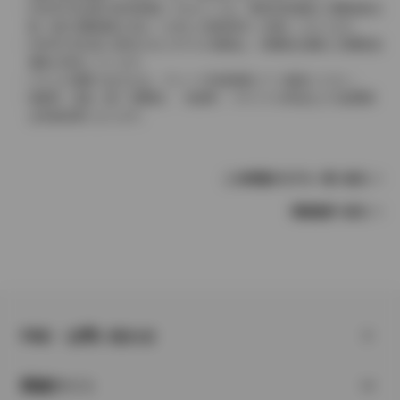
2004年4月以降の発売車種につきましては、車両本体価格と消費税相当
額（地方消費税額を含む）を含んだ総額表示（内税）となります。
2004年3月以前に発売されたモデルの価格は、消費税込価格と消費税抜
価格が混在しています。
どちらの価格であるかは、グレード詳細画面にてご確認ください。
保険料、税金（除く消費税）、登録料、リサイクル料金などの諸費用
は別途必要となります。
この車種のモデル一覧へ戻る
車種選択へ戻る
FAQ・お問い合わせ
関連サイト