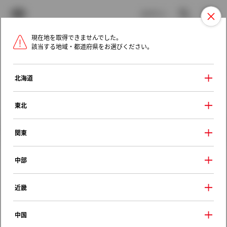
TOYOTA
検索
メニュ
ログイン
現在地を取得できませんでした。
ラインアップ
オーナーサポート
トピックス
該当する地域・都道府県をお選びください。
トヨタ認定中古車
メニュー
北海道
未設定
お気に入り
保存した見積り
閲覧履歴
東北
クルマ情報
関東
中部
トヨタ カリーナ
近畿
マイロード
1990年（平成2年） 12月発売
中国