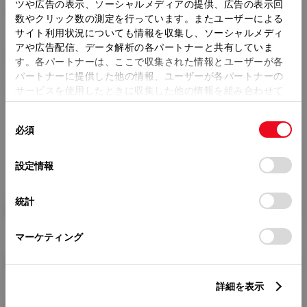
トレッド前／後
ツや広告の表示、ソーシャルメディアの提供、広告の表示回
1455/1425mm
数やクリック数の測定を行っています。またユーザーによる
サイト利用状況についても情報を収集し、ソーシャルメディ
室内長
×
室内幅
×
室内高
アや広告配信、データ解析の各パートナーと共有していま
1875
×
1420
×
1150mm
す。各パートナーは、ここで収集された情報とユーザーが各
パートナーに提供した他の情報、ユーザーが各パートナーの
車両重量
サービスを使用したときに収集した他の情報を組み合わせて
‐kg
使用することがあります。当ウェブサイトの使用を続行する
同
とCookie(クッキー)に同意したこととなります。
必須
意
の
「すべてのCookieを許可」をクリックすることで、お客様の
選
デバイスにすべてのCookie(クッキー)が保存されることに同
設定情報
択
意したことになります。Cookie(クッキー)のオプトアウト、
設定の変更、同意を撤回したりするにあたっては、当社の
統計
「
Cookie（クッキー）情報の取り扱いについて
」をご覧くだ
燃料・性能・詳細スペック
さい。
マーケティング
装備・オプション
詳細を表示