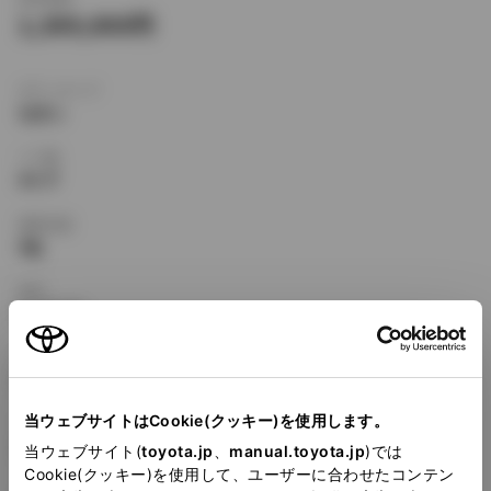
1,309,000
ボディタイプ
セダン
ドア数
4ドア
乗車定員
5名
型式
E-ST170
全長
×
全幅
×
全高
4420
×
1690
×
1370mm
当ウェブサイトはCookie(クッキー)を使用します。
ホイールベース ※1
2525mm
当ウェブサイト(
toyota.jp
、
manual.toyota.jp
)では
Cookie(クッキー)を使用して、ユーザーに合わせたコンテン