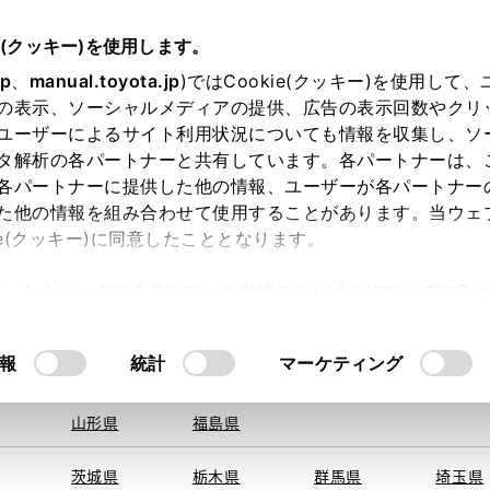
e(クッキー)を使用します。
jp
、
manual.toyota.jp
)ではCookie(クッキー)を使用して
の表示、ソーシャルメディアの提供、広告の表示回数やクリ
ユーザーによるサイト利用状況についても情報を収集し、ソ
地を取得できませんでした。
タ解析の各パートナーと共有しています。各パートナーは、
する地域・都道府県をお選びください。
各パートナーに提供した他の情報、ユーザーが各パートナー
た他の情報を組み合わせて使用することがあります。当ウェ
オンライン購入
お気に入り
保存した見積り
閲覧履歴
お住まいの地
ie(クッキー)に同意したこととなります。
旭川
釧路
札幌
帯広
許可」をクリックすることで、お客様のデバイスにすべてのCook
函館
北見
室蘭、苫小
意したことになります。Cookie(クッキー)のオプトアウト
牧、
ひだか
るにあたっては、当社の「
Cookie（クッキー）情報の取り
モデル・年式
・グレード
の選択
報
統計
マーケティング
青森県
岩手県
宮城県
秋田県
山形県
福島県
ーマイロード
茨城県
栃木県
群馬県
埼玉県