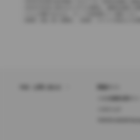
2004年4月以降の発売車種につきましては、車両本体価格と消
2004年3月以前に発売されたモデルの価格は、消費税込価格と
どちらの価格であるかは、グレード詳細画面にてご確認ください
保険料、税金（除く消費税）、登録料、リサイクル料金などの諸
FAQ・お問い合わせ
関連サイト
トヨタ自動車企業サイ
トヨタイムズ
TOYOTA GAZOO Raci