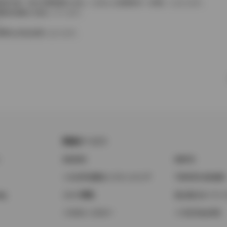
費税相当額（地方消費税額を含む）を含んだ総額表示（内税）となります。
消費税抜価格が混在しています。
。
費用は別途必要となります。
関連サービス
ト
GAZOO
KINTO
トヨタ中古車オンラインストア
TOYOTA SHARE
ng
クルマ買取
法人向けカーリー
トヨタレンタカー
トヨタのau/UQ