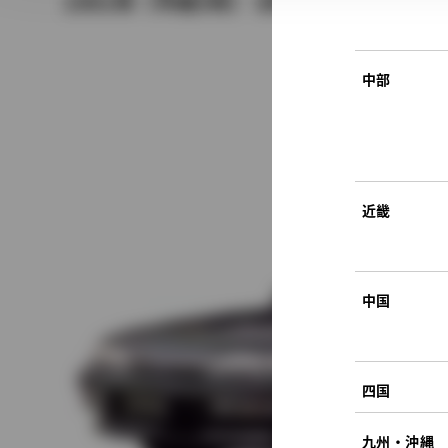
1991年（平成3年） 8月発売
中部
近畿
中国
四国
九州・沖縄