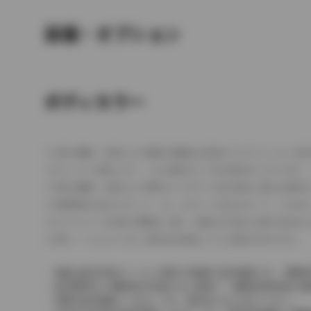
装備・オプション
ボディカラー
車の種類、仕様により数値が複数ある場合とサスペンション形
エンジン仕様により、×2の表記がしてある場合がございます。
車の種類、仕様により燃料タンクが二つある場合と異なる燃料
燃費表示はWLTCモード、10・15モード又は10モード、J
ドライバーが任意で駆動を２輪・４輪を切り替える事が出来る
革シートについては一部合皮を使用している場合があります。
価格は販売当時のメーカー希望小売価格で参考価格です。消費税
販売期間中に消費税率が変更された車種で、消費税率変更前の価
実際の販売価格につきましては、販売店におたずねください。