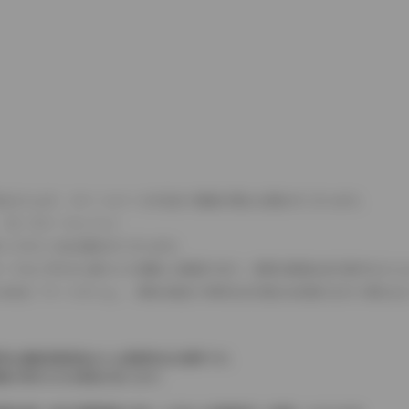
式などにより、ホイールベースが左右で数値が異なる場合がございます。
（ロータリーエンジン）
タンクが二つある場合がございます。
C08モードのいずれかに基づいた試験上の数値であり、実際の数値は走行条件などに
４WDを「パートタイム」、車両の設定で常時又は可変又は切替えを行う事を主
率は価格情報登録または更新時点の税率です。
格が表示される場合があります。