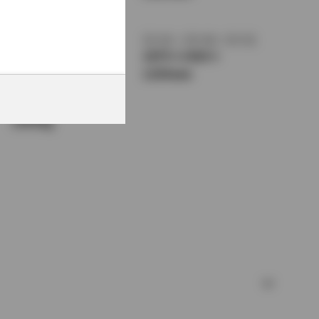
1370mm
トレッド前／後
室内長
×
室内幅
×
室内高
1455/1425mm
1875
×
1420
×
1150mm
車両重量
1050kg