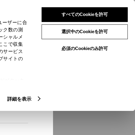
検索
メニュー
ログイン
すべてのCookieを許可
、ユーザーに合
ック数の測
選択中のCookieを許可
ーシャルメ
ここで収集
必須のCookieのみ許可
メニュー
のサービス
ブサイトの
域
未設定
ie(クッキ
、設定の変
扱いについ
クルマ情報
詳細を表示