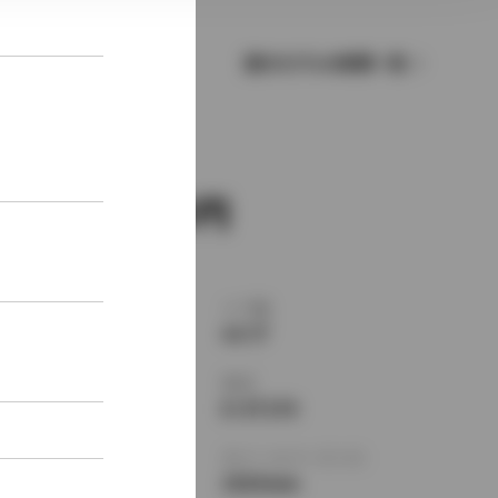
歴代モデルの燃費一覧
新車価格
1,359,000
ボディタイプ
ドア数
セダン
4ドア
乗車定員
型式
5名
E-ST170
全長
×
全幅
×
全高
ホイールベース ※1
4420
×
1690
×
2525mm