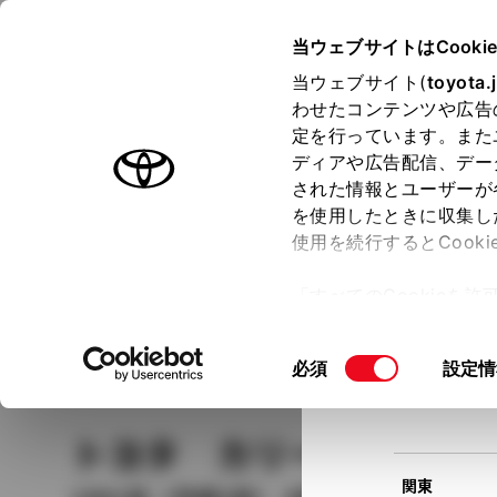
TOYOTA
当ウェブサイトはCooki
当ウェブサイト(
toyota.
わせたコンテンツや広告
ラインアップ
オーナーサポート
トピックス
定を行っています。また
現在
ディアや広告配信、デー
トヨタ認定中古車
該当
された情報とユーザーが
を使用したときに収集し
中古車を探す
トヨタ認定中古車の魅力
3つの買い方
使用を続行するとCook
北海道
「すべてのCookieを
ー)が保存されることに同
更、同意を撤回したりす
車種
の選択
同
必須
設定情
て
」をご覧ください。
東北
意
の
トヨタ カリーナ
ニュ
選
択
関東