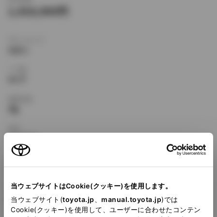
1,418,000
ボディタイプ
セダン
ドア数
4ドア
乗車定員
5名
型式
X-CT170
全長
×
全幅
×
全高
4420
×
1690
×
1370mm
当ウェブサイトはCookie(クッキー)を使用します。
ホイールベース ※1
2525mm
当ウェブサイト(
toyota.jp
、
manual.toyota.jp
)では
Cookie(クッキー)を使用して、ユーザーに合わせたコンテン