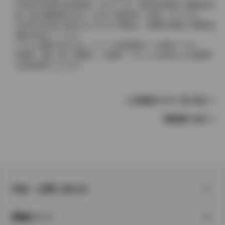
2004年4月以降の発売車種につきましては、車両本体価格と消費税相当
額（地方消費税額を含む）を含んだ総額表示（内税）となります。
2004年3月以前に発売されたモデルの価格は、消費税込価格と消費税抜
価格が混在しています。
どちらの価格であるかは、グレード詳細画面にてご確認ください。
保険料、税金（除く消費税）、登録料、リサイクル料金などの諸費用
は別途必要となります。
この車種のモデル一覧へ戻る
車種選択へ戻る
FAQ・お問い合わせ
関連サイト