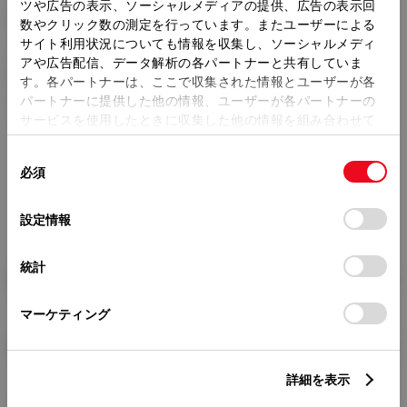
トレッド前／後
ツや広告の表示、ソーシャルメディアの提供、広告の表示回
1455/1425mm
数やクリック数の測定を行っています。またユーザーによる
サイト利用状況についても情報を収集し、ソーシャルメディ
室内長
×
室内幅
×
室内高
アや広告配信、データ解析の各パートナーと共有していま
1875
×
1420
×
1150mm
す。各パートナーは、ここで収集された情報とユーザーが各
パートナーに提供した他の情報、ユーザーが各パートナーの
車両重量
サービスを使用したときに収集した他の情報を組み合わせて
‐kg
使用することがあります。当ウェブサイトの使用を続行する
同
とCookie(クッキー)に同意したこととなります。
必須
意
の
「すべてのCookieを許可」をクリックすることで、お客様の
選
デバイスにすべてのCookie(クッキー)が保存されることに同
設定情報
択
意したことになります。Cookie(クッキー)のオプトアウト、
設定の変更、同意を撤回したりするにあたっては、当社の
統計
「
Cookie（クッキー）情報の取り扱いについて
」をご覧くだ
燃料・性能・詳細スペック
さい。
マーケティング
装備・オプション
詳細を表示