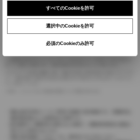
ボディカラー
すべてのCookieを許可
車の種類、仕様により数値が複数ある場合とサスペンション形式などにより、ホイ
選択中のCookieを許可
ールベースが左右で数値が異なる場合がございます。
エンジン仕様により、×2の表記がしてある場合がございます。（ロータリーエンジ
ン）
必須のCookieのみ許可
車の種類、仕様により燃料タンクが二つある場合と異なる燃料タンクが二つある場
合がございます。
燃費表示はWLTCモード、10・15モード又は10モード、JC08モードのいずれかに
基づいた試験上の数値であり、実際の数値は走行条件などにより異なります。
ドライバーが任意で駆動を２輪・４輪を切り替える事が出来る４WDを「パートタイ
ム」、車両の設定で常時又は可変又は切替えを行う事を主とするものを「フルタイム」
として表示しています。
革シートについては一部合皮を使用している場合があります。
価格は販売当時のメーカー希望小売価格で参考価格です。消費税率は
価格情報登録または更新時点の税率です。
販売期間中に消費税率が変更された車種で、消費税率変更前の価格が
表示される場合があります。
実際の販売価格につきましては、販売店におたずねください。