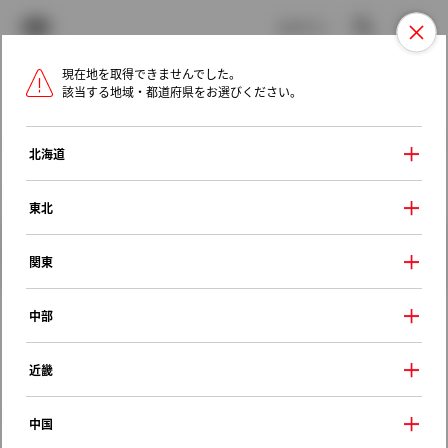
TOYOTA
検索
メニュ
ログイン
現在地を取得できませんでした。
ラインアップ
オーナーサポート
トピックス
該当する地域・都道府県をお選びください。
トヨタ認定中古車
メニュー
北海道
未設定
お気に入り
保存した見積り
閲覧履歴
東北
クルマ情報
関東
中部
トヨタ カリーナ
近畿
マイロード
1992年（平成4年） 4月発売
中国