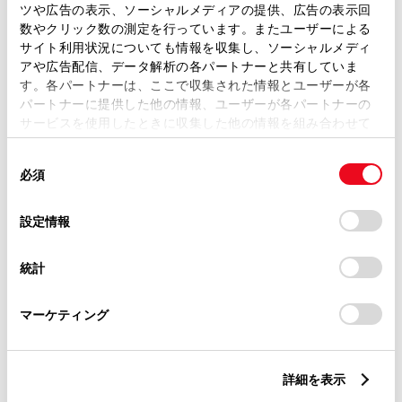
ツや広告の表示、ソーシャルメディアの提供、広告の表示回
トレッド前／後
1465/1435mm
数やクリック数の測定を行っています。またユーザーによる
サイト利用状況についても情報を収集し、ソーシャルメディ
室内長
×
室内幅
×
室内高
アや広告配信、データ解析の各パートナーと共有していま
1955
×
1445
×
1165mm
す。各パートナーは、ここで収集された情報とユーザーが各
パートナーに提供した他の情報、ユーザーが各パートナーの
車両重量
サービスを使用したときに収集した他の情報を組み合わせて
1280kg
使用することがあります。当ウェブサイトの使用を続行する
同
とCookie(クッキー)に同意したこととなります。
必須
意
の
「すべてのCookieを許可」をクリックすることで、お客様の
選
デバイスにすべてのCookie(クッキー)が保存されることに同
設定情報
択
意したことになります。Cookie(クッキー)のオプトアウト、
設定の変更、同意を撤回したりするにあたっては、当社の
統計
「
Cookie（クッキー）情報の取り扱いについて
」をご覧くだ
燃料・性能・詳細スペック
さい。
マーケティング
装備・オプション
詳細を表示