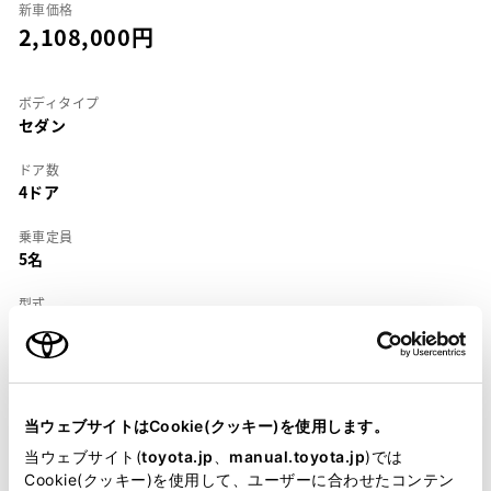
新車価格
2,108,000
ボディタイプ
セダン
ドア数
4ドア
乗車定員
5名
型式
E-ST195
全長
×
全幅
×
全高
4455
×
1695
×
1410mm
当ウェブサイトはCookie(クッキー)を使用します。
ホイールベース ※1
当ウェブサイト(
toyota.jp
、
manual.toyota.jp
)では
2580mm
Cookie(クッキー)を使用して、ユーザーに合わせたコンテン