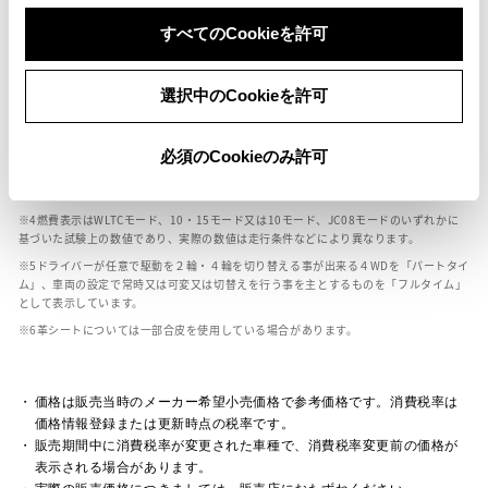
ボディカラー
すべてのCookieを許可
車の種類、仕様により数値が複数ある場合とサスペンション形式などにより、ホイ
選択中のCookieを許可
ールベースが左右で数値が異なる場合がございます。
エンジン仕様により、×2の表記がしてある場合がございます。（ロータリーエンジ
ン）
必須のCookieのみ許可
車の種類、仕様により燃料タンクが二つある場合と異なる燃料タンクが二つある場
合がございます。
燃費表示はWLTCモード、10・15モード又は10モード、JC08モードのいずれかに
基づいた試験上の数値であり、実際の数値は走行条件などにより異なります。
ドライバーが任意で駆動を２輪・４輪を切り替える事が出来る４WDを「パートタイ
ム」、車両の設定で常時又は可変又は切替えを行う事を主とするものを「フルタイム」
として表示しています。
革シートについては一部合皮を使用している場合があります。
価格は販売当時のメーカー希望小売価格で参考価格です。消費税率は
価格情報登録または更新時点の税率です。
販売期間中に消費税率が変更された車種で、消費税率変更前の価格が
表示される場合があります。