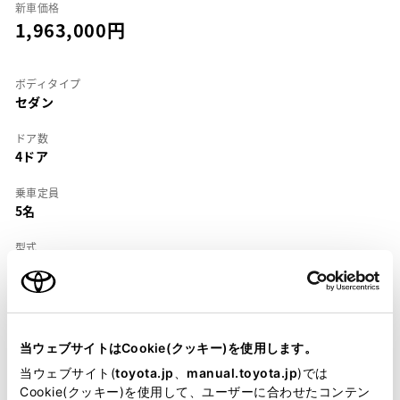
新車価格
1,963,000
ボディタイプ
セダン
ドア数
4ドア
乗車定員
5名
型式
E-ST190
全長
×
全幅
×
全高
4455
×
1695
×
1395mm
当ウェブサイトはCookie(クッキー)を使用します。
ホイールベース ※1
当ウェブサイト(
toyota.jp
、
manual.toyota.jp
)では
2580mm
Cookie(クッキー)を使用して、ユーザーに合わせたコンテン