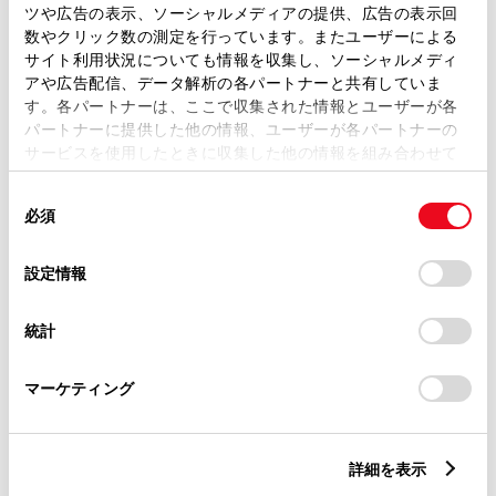
ツや広告の表示、ソーシャルメディアの提供、広告の表示回
トレッド前／後
1465/1450mm
数やクリック数の測定を行っています。またユーザーによる
サイト利用状況についても情報を収集し、ソーシャルメディ
室内長
×
室内幅
×
室内高
アや広告配信、データ解析の各パートナーと共有していま
1955
×
1445
×
1165mm
す。各パートナーは、ここで収集された情報とユーザーが各
パートナーに提供した他の情報、ユーザーが各パートナーの
車両重量
サービスを使用したときに収集した他の情報を組み合わせて
1160kg
使用することがあります。当ウェブサイトの使用を続行する
同
とCookie(クッキー)に同意したこととなります。
必須
意
の
「すべてのCookieを許可」をクリックすることで、お客様の
選
デバイスにすべてのCookie(クッキー)が保存されることに同
設定情報
択
意したことになります。Cookie(クッキー)のオプトアウト、
設定の変更、同意を撤回したりするにあたっては、当社の
統計
「
Cookie（クッキー）情報の取り扱いについて
」をご覧くだ
燃料・性能・詳細スペック
さい。
マーケティング
装備・オプション
詳細を表示