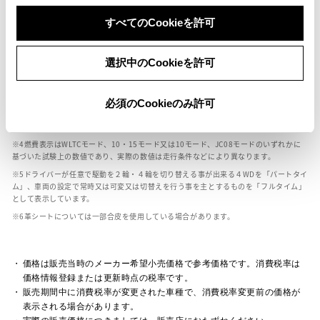
ボディカラー
すべてのCookieを許可
車の種類、仕様により数値が複数ある場合とサスペンション形式などにより、ホイ
選択中のCookieを許可
ールベースが左右で数値が異なる場合がございます。
エンジン仕様により、×2の表記がしてある場合がございます。（ロータリーエンジ
ン）
必須のCookieのみ許可
車の種類、仕様により燃料タンクが二つある場合と異なる燃料タンクが二つある場
合がございます。
燃費表示はWLTCモード、10・15モード又は10モード、JC08モードのいずれかに
基づいた試験上の数値であり、実際の数値は走行条件などにより異なります。
ドライバーが任意で駆動を２輪・４輪を切り替える事が出来る４WDを「パートタイ
ム」、車両の設定で常時又は可変又は切替えを行う事を主とするものを「フルタイム」
として表示しています。
革シートについては一部合皮を使用している場合があります。
価格は販売当時のメーカー希望小売価格で参考価格です。消費税率は
価格情報登録または更新時点の税率です。
販売期間中に消費税率が変更された車種で、消費税率変更前の価格が
表示される場合があります。