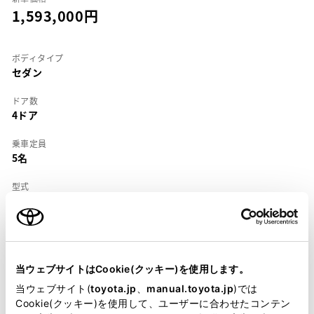
1,593,000
ボディタイプ
セダン
ドア数
4ドア
乗車定員
5名
型式
E-AT190
全長
×
全幅
×
全高
4455
×
1695
×
1395mm
当ウェブサイトはCookie(クッキー)を使用します。
ホイールベース ※1
2580mm
当ウェブサイト(
toyota.jp
、
manual.toyota.jp
)では
Cookie(クッキー)を使用して、ユーザーに合わせたコンテン