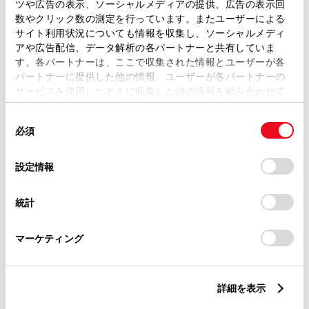
トレッド前／後
ツや広告の表示、ソーシャルメディアの提供、広告の表示回
1465/1450mm
数やクリック数の測定を行っています。またユーザーによる
サイト利用状況についても情報を収集し、ソーシャルメディ
室内長
×
室内幅
×
室内高
アや広告配信、データ解析の各パートナーと共有していま
1955
×
1445
×
1165mm
す。各パートナーは、ここで収集された情報とユーザーが各
パートナーに提供した他の情報、ユーザーが各パートナーの
車両重量
サービスを使用したときに収集した他の情報を組み合わせて
1080kg
使用することがあります。当ウェブサイトの使用を続行する
同
とCookie(クッキー)に同意したこととなります。
必須
意
の
「すべてのCookieを許可」をクリックすることで、お客様の
選
デバイスにすべてのCookie(クッキー)が保存されることに同
設定情報
択
意したことになります。Cookie(クッキー)のオプトアウト、
設定の変更、同意を撤回したりするにあたっては、当社の
統計
「
Cookie（クッキー）情報の取り扱いについて
」をご覧くだ
燃料・性能・詳細スペック
さい。
マーケティング
装備・オプション
詳細を表示