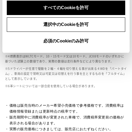
ボディカラー
すべてのCookieを許可
車の種類、仕様により数値が複数ある場合とサスペンション形式などにより、ホイ
選択中のCookieを許可
ールベースが左右で数値が異なる場合がございます。
エンジン仕様により、×2の表記がしてある場合がございます。（ロータリーエンジ
ン）
必須のCookieのみ許可
車の種類、仕様により燃料タンクが二つある場合と異なる燃料タンクが二つある場
合がございます。
燃費表示はWLTCモード、10・15モード又は10モード、JC08モードのいずれかに
基づいた試験上の数値であり、実際の数値は走行条件などにより異なります。
ドライバーが任意で駆動を２輪・４輪を切り替える事が出来る４WDを「パートタイ
ム」、車両の設定で常時又は可変又は切替えを行う事を主とするものを「フルタイム」
として表示しています。
革シートについては一部合皮を使用している場合があります。
価格は販売当時のメーカー希望小売価格で参考価格です。消費税率は
価格情報登録または更新時点の税率です。
販売期間中に消費税率が変更された車種で、消費税率変更前の価格が
表示される場合があります。
実際の販売価格につきましては、販売店におたずねください。