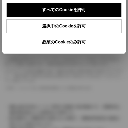
ボディカラー
すべてのCookieを許可
車の種類、仕様により数値が複数ある場合とサスペンション形式などにより、ホイ
選択中のCookieを許可
ールベースが左右で数値が異なる場合がございます。
エンジン仕様により、×2の表記がしてある場合がございます。（ロータリーエンジ
ン）
必須のCookieのみ許可
車の種類、仕様により燃料タンクが二つある場合と異なる燃料タンクが二つある場
合がございます。
燃費表示はWLTCモード、10・15モード又は10モード、JC08モードのいずれかに
基づいた試験上の数値であり、実際の数値は走行条件などにより異なります。
ドライバーが任意で駆動を２輪・４輪を切り替える事が出来る４WDを「パートタイ
ム」、車両の設定で常時又は可変又は切替えを行う事を主とするものを「フルタイム」
として表示しています。
革シートについては一部合皮を使用している場合があります。
価格は販売当時のメーカー希望小売価格で参考価格です。消費税率は
価格情報登録または更新時点の税率です。
販売期間中に消費税率が変更された車種で、消費税率変更前の価格が
表示される場合があります。