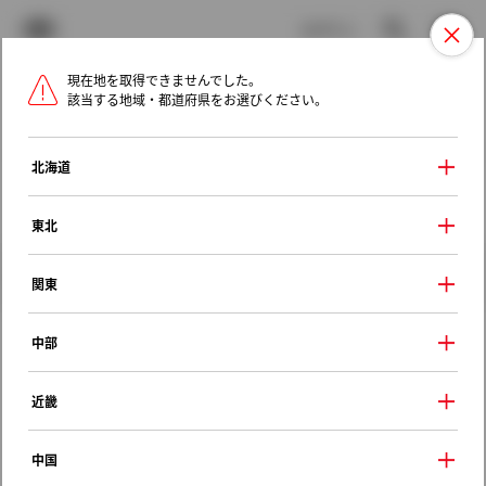
TOYOTA
検索
メニュ
ログイン
現在地を取得できませんでした。
ラインアップ
オーナーサポート
トピックス
該当する地域・都道府県をお選びください。
トヨタ認定中古車
メニュー
北海道
未設定
お気に入り
保存した見積り
閲覧履歴
東北
クルマ情報
関東
中部
トヨタ カリーナ
近畿
ＳＥ
1994年（平成6年） 8月発売
中国