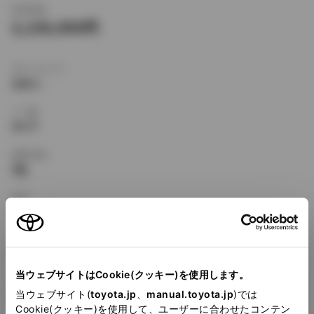
新車価格
2,136,000
ボディタイプ
セダン
ドア数
4ドア
乗車定員
5名
型式
E-ST195
全長
×
全幅
×
全高
4455
×
1695
×
1410mm
当ウェブサイトはCookie(クッキー)を使用します。
ホイールベース ※1
当ウェブサイト(
toyota.jp
、
manual.toyota.jp
)では
2580mm
Cookie(クッキー)を使用して、ユーザーに合わせたコンテン