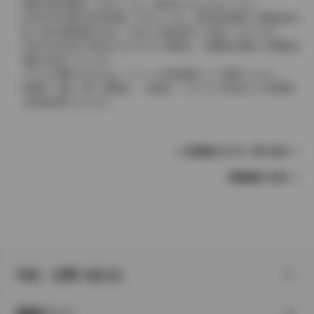
実際の販売価格につきましては、販売店におたずねください。
2004年4月以降の発売車種につきましては、車両本体価格と消費税相当
額（地方消費税額を含む）を含んだ総額表示（内税）となります。
2004年3月以前に発売されたモデルの価格は、消費税込価格と消費税抜
価格が混在しています。
どちらの価格であるかは、グレード詳細画面にてご確認ください。
保険料、税金（除く消費税）、登録料、リサイクル料金などの諸費用
は別途必要となります。
この車種のモデル一覧へ戻る
車種選択へ戻る
FAQ・お問い合わせ