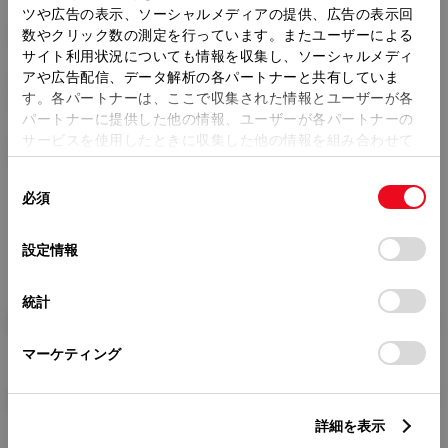
ツや広告の表示、ソーシャルメディアの提供、広告の表示回
トレッド前／後
数やクリック数の測定を行っています。またユーザーによる
1465/1435mm
サイト利用状況についても情報を収集し、ソーシャルメディ
アや広告配信、データ解析の各パートナーと共有していま
室内長
×
室内幅
×
室内高
1935
×
1445
×
1165mm
す。各パートナーは、ここで収集された情報とユーザーが各
パートナーに提供した他の情報、ユーザーが各パートナーの
車両重量
サービスを使用したときに収集した他の情報を組み合わせて
1280kg
使用することがあります。当ウェブサイトの使用を続行する
同
とCookie(クッキー)に同意したこととなります。
必須
意
の
「すべてのCookieを許可」をクリックすることで、お客様の
選
デバイスにすべてのCookie(クッキー)が保存されることに同
設定情報
択
意したことになります。Cookie(クッキー)のオプトアウト、
設定の変更、同意を撤回したりするにあたっては、当社の
統計
「
Cookie（クッキー）情報の取り扱いについて
」をご覧くだ
燃料・性能・詳細スペック
さい。
マーケティング
装備・オプション
詳細を表示