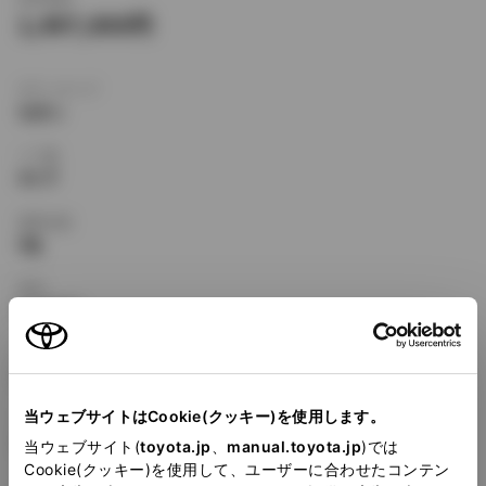
1,497,000
ボディタイプ
セダン
ドア数
4ドア
乗車定員
5名
型式
E-AT192
全長
×
全幅
×
全高
4455
×
1695
×
1395mm
当ウェブサイトはCookie(クッキー)を使用します。
ホイールベース ※1
2580mm
当ウェブサイト(
toyota.jp
、
manual.toyota.jp
)では
Cookie(クッキー)を使用して、ユーザーに合わせたコンテン