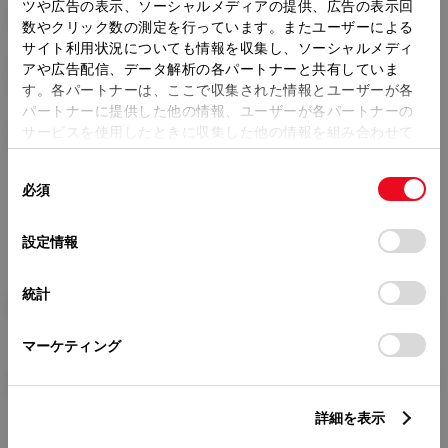
トレッド前／後
ツや広告の表示、ソーシャルメディアの提供、広告の表示回
1475/1460mm
数やクリック数の測定を行っています。またユーザーによる
サイト利用状況についても情報を収集し、ソーシャルメディ
室内長
×
室内幅
×
室内高
アや広告配信、データ解析の各パートナーと共有していま
1955
×
1445
×
1165mm
す。各パートナーは、ここで収集された情報とユーザーが各
パートナーに提供した他の情報、ユーザーが各パートナーの
車両重量
サービスを使用したときに収集した他の情報を組み合わせて
1050kg
使用することがあります。当ウェブサイトの使用を続行する
同
とCookie(クッキー)に同意したこととなります。
必須
意
の
「すべてのCookieを許可」をクリックすることで、お客様の
選
デバイスにすべてのCookie(クッキー)が保存されることに同
設定情報
択
意したことになります。Cookie(クッキー)のオプトアウト、
設定の変更、同意を撤回したりするにあたっては、当社の
統計
「
Cookie（クッキー）情報の取り扱いについて
」をご覧くだ
燃料・性能・詳細スペック
さい。
マーケティング
装備・オプション
詳細を表示