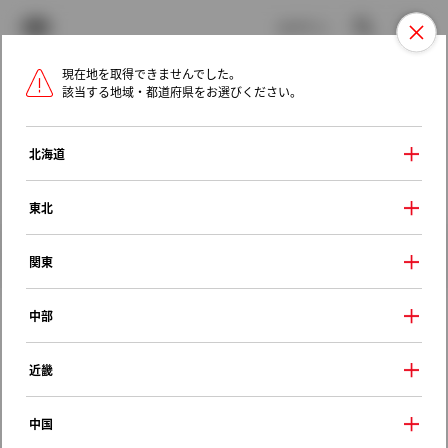
TOYOTA
検索
メニュ
ログイン
現在地を取得できませんでした。
ラインアップ
オーナーサポート
トピックス
該当する地域・都道府県をお選びください。
トヨタ認定中古車
メニュー
北海道
未設定
お気に入り
保存した見積り
閲覧履歴
東北
クルマ情報
関東
中部
トヨタ カリーナ
近畿
マイロード １．５ＳＧ
1995年（平成7年） 8月発売
中国