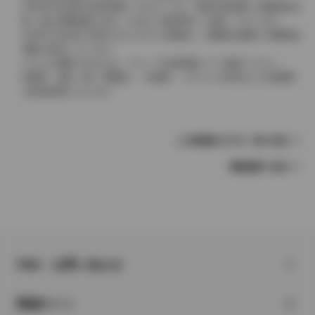
2004年4月以降の発売車種につきましては、車両本体価格と消費税相当
額（地方消費税額を含む）を含んだ総額表示（内税）となります。
2004年3月以前に発売されたモデルの価格は、消費税込価格と消費税抜
価格が混在しています。
どちらの価格であるかは、グレード詳細画面にてご確認ください。
保険料、税金（除く消費税）、登録料、リサイクル料金などの諸費用
は別途必要となります。
この車種のモデル一覧へ戻る
車種選択へ戻る
FAQ・お問い合わせ
関連サイト