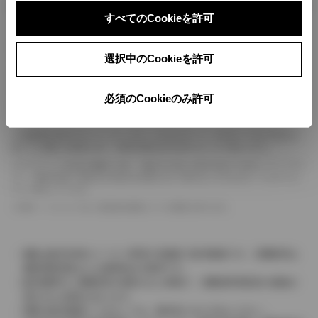
ボディカラー
すべてのCookieを許可
車の種類、仕様により数値が複数ある場合とサスペンション形式などにより、ホイ
選択中のCookieを許可
ールベースが左右で数値が異なる場合がございます。
エンジン仕様により、×2の表記がしてある場合がございます。（ロータリーエンジ
ン）
必須のCookieのみ許可
車の種類、仕様により燃料タンクが二つある場合と異なる燃料タンクが二つある場
合がございます。
燃費表示はWLTCモード、10・15モード又は10モード、JC08モードのいずれかに
基づいた試験上の数値であり、実際の数値は走行条件などにより異なります。
ドライバーが任意で駆動を２輪・４輪を切り替える事が出来る４WDを「パートタイ
ム」、車両の設定で常時又は可変又は切替えを行う事を主とするものを「フルタイム」
として表示しています。
革シートについては一部合皮を使用している場合があります。
価格は販売当時のメーカー希望小売価格で参考価格です。消費税率は
価格情報登録または更新時点の税率です。
販売期間中に消費税率が変更された車種で、消費税率変更前の価格が
表示される場合があります。
実際の販売価格につきましては、販売店におたずねください。