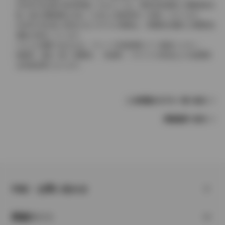
2004年4月以降の発売車種につきましては、車両本体価格と消費税相当
額（地方消費税額を含む）を含んだ総額表示（内税）となります。
2004年3月以前に発売されたモデルの価格は、消費税込価格と消費税抜
価格が混在しています。
どちらの価格であるかは、グレード詳細画面にてご確認ください。
保険料、税金（除く消費税）、登録料、リサイクル料金などの諸費用
は別途必要となります。
この車種のモデル一覧へ戻る
車種選択へ戻る
FAQ・お問い合わせ
関連サイト