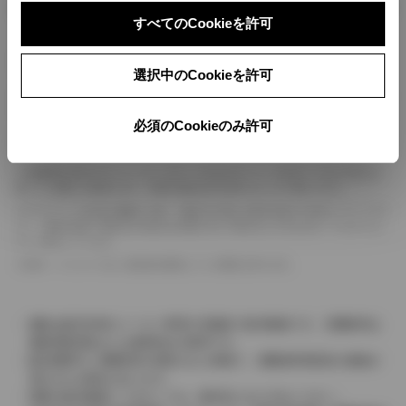
ボディカラー
すべてのCookieを許可
車の種類、仕様により数値が複数ある場合とサスペンション形式などにより、ホイ
選択中のCookieを許可
ールベースが左右で数値が異なる場合がございます。
エンジン仕様により、×2の表記がしてある場合がございます。（ロータリーエンジ
ン）
必須のCookieのみ許可
車の種類、仕様により燃料タンクが二つある場合と異なる燃料タンクが二つある場
合がございます。
燃費表示はWLTCモード、10・15モード又は10モード、JC08モードのいずれかに
基づいた試験上の数値であり、実際の数値は走行条件などにより異なります。
ドライバーが任意で駆動を２輪・４輪を切り替える事が出来る４WDを「パートタイ
ム」、車両の設定で常時又は可変又は切替えを行う事を主とするものを「フルタイム」
として表示しています。
革シートについては一部合皮を使用している場合があります。
価格は販売当時のメーカー希望小売価格で参考価格です。消費税率は
価格情報登録または更新時点の税率です。
販売期間中に消費税率が変更された車種で、消費税率変更前の価格が
表示される場合があります。
実際の販売価格につきましては、販売店におたずねください。