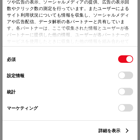
トレッド前／後
ツや広告の表示、ソーシャルメディアの提供、広告の表示回
1475/1460mm
数やクリック数の測定を行っています。またユーザーによる
サイト利用状況についても情報を収集し、ソーシャルメディ
室内長
×
室内幅
×
室内高
アや広告配信、データ解析の各パートナーと共有していま
1955
×
1445
×
1165mm
す。各パートナーは、ここで収集された情報とユーザーが各
パートナーに提供した他の情報、ユーザーが各パートナーの
車両重量
サービスを使用したときに収集した他の情報を組み合わせて
1020kg
使用することがあります。当ウェブサイトの使用を続行する
同
とCookie(クッキー)に同意したこととなります。
必須
意
の
「すべてのCookieを許可」をクリックすることで、お客様の
選
デバイスにすべてのCookie(クッキー)が保存されることに同
設定情報
択
意したことになります。Cookie(クッキー)のオプトアウト、
設定の変更、同意を撤回したりするにあたっては、当社の
統計
「
Cookie（クッキー）情報の取り扱いについて
」をご覧くだ
燃料・性能・詳細スペック
さい。
マーケティング
装備・オプション
詳細を表示