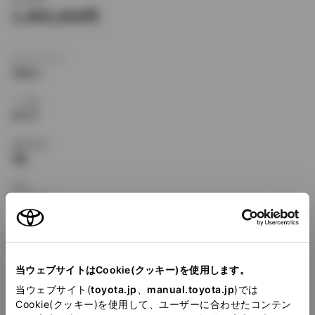
1,404,000
ボディタイプ
セダン
ドア数
4ドア
乗車定員
5名
型式
E-AT192
全長
×
全幅
×
全高
4455
×
1695
×
1395mm
当ウェブサイトはCookie(クッキー)を使用します。
ホイールベース ※1
2580mm
当ウェブサイト(
toyota.jp
、
manual.toyota.jp
)では
Cookie(クッキー)を使用して、ユーザーに合わせたコンテン