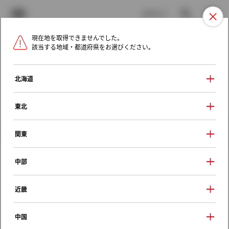
TOYOTA
検索
メニュ
ログイン
現在地を取得できませんでした。
ラインアップ
オーナーサポート
トピックス
該当する地域・都道府県をお選びください。
トヨタ認定中古車
メニュー
北海道
未設定
お気に入り
保存した見積り
閲覧履歴
東北
クルマ情報
関東
中部
トヨタ カリーナ
近畿
マイロード １．５ＳＧ
1995年（平成7年） 8月発売
中国