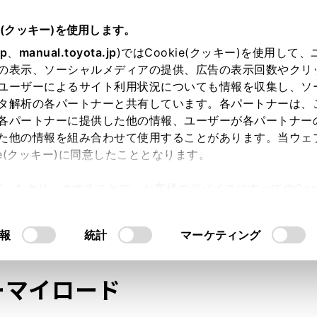
e(クッキー)を使用します。
jp
、
manual.toyota.jp
)ではCookie(クッキー)を使用して
の表示、ソーシャルメディアの提供、広告の表示回数やクリ
ユーザーによるサイト利用状況についても情報を収集し、ソ
タ解析の各パートナーと共有しています。各パートナーは、
各パートナーに提供した他の情報、ユーザーが各パートナー
た他の情報を組み合わせて使用することがあります。当ウェ
オンライン購入
お気に入り
保存した見積り
閲覧履歴
お住まいの地
ie(クッキー)に同意したこととなります。
許可」をクリックすることで、お客様のデバイスにすべてのCook
意したことになります。Cookie(クッキー)のオプトアウト
るにあたっては、当社の「
Cookie（クッキー）情報の取り
モデル・年式
・グレード
の選択
報
統計
マーケティング
ーマイロード