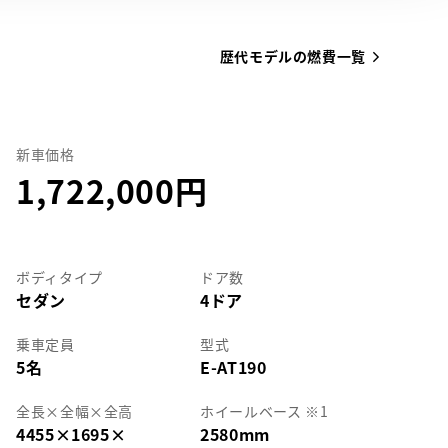
歴代モデルの燃費一覧
新車価格
1,722,000
ボディタイプ
ドア数
セダン
4ドア
乗車定員
型式
5名
E-AT190
全長
×
全幅
×
全高
ホイールベース ※1
4455
×
1695
×
2580mm