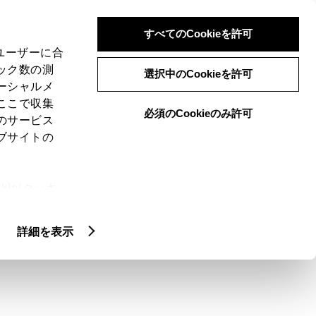
検索
メニュー
ログイン
すべてのCookieを許可
、ユーザーに合
ック数の測
選択中のCookieを許可
ーシャルメ
ここで収集
必須のCookieのみ許可
メニュー
のサービス
ブサイトの
域
未設定
ie(クッキ
、設定の変
扱いについ
クルマ情報
詳細を表示