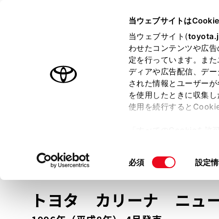
TOYOTA
当ウェブサイトはCooki
当ウェブサイト(
toyota.
わせたコンテンツや広告
ラインアップ
オーナーサポート
トピックス
定を行っています。また
ディアや広告配信、デー
トヨタ認定中古車
された情報とユーザーが
を使用したときに収集し
中古車を探す
トヨタ認定中古車の魅力
3つの買い方
使用を続行するとCook
「すべてのCookieを
ー)が保存されることに同
更、同意を撤回したりす
車種
の選択
同
必須
設定情
て
」をご覧ください。
意
の
トヨタ カリーナ
ニュ
選
択