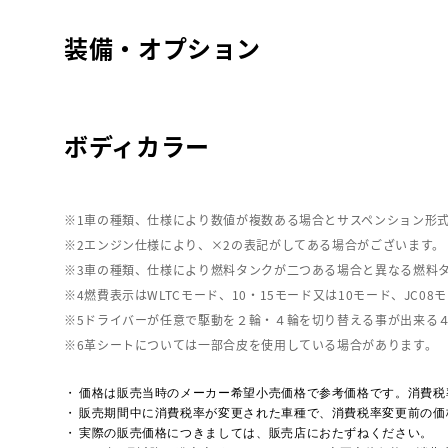
装備・オプション
ボディカラー
車の種類、仕様により数値が複数ある場合とサスペンション形
エンジン仕様により、×2の表記がしてある場合がございます。
車の種類、仕様により燃料タンクが二つある場合と異なる燃料
燃費表示はWLTCモード、10・15モード又は10モード、J
ドライバーが任意で駆動を２輪・４輪を切り替える事が出来る
革シートについては一部合皮を使用している場合があります。
価格は販売当時のメーカー希望小売価格で参考価格です。消費税
販売期間中に消費税率が変更された車種で、消費税率変更前の価
実際の販売価格につきましては、販売店におたずねください。