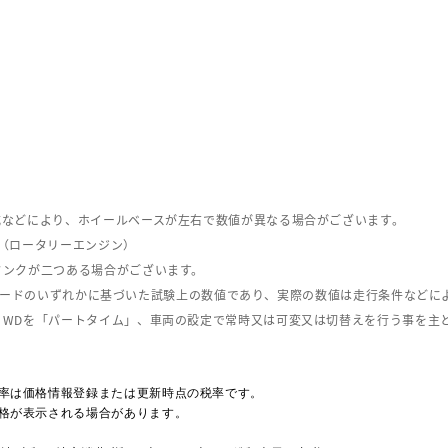
式などにより、ホイールベースが左右で数値が異なる場合がございます。
（ロータリーエンジン）
タンクが二つある場合がございます。
C08モードのいずれかに基づいた試験上の数値であり、実際の数値は走行条件などに
４WDを「パートタイム」、車両の設定で常時又は可変又は切替えを行う事を主
率は価格情報登録または更新時点の税率です。
格が表示される場合があります。