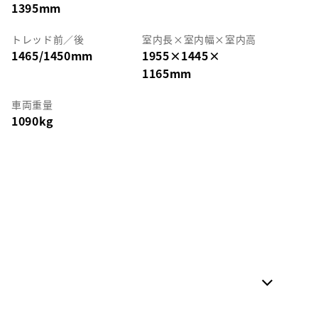
1395mm
トレッド前／後
室内長
×
室内幅
×
室内高
1465/1450mm
1955
×
1445
×
1165mm
車両重量
1090kg