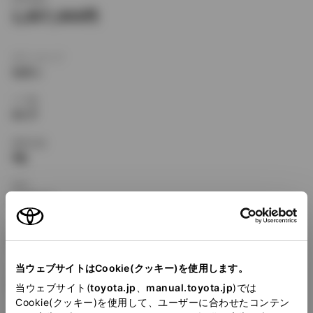
1,857,000
ボディタイプ
セダン
ドア数
4ドア
乗車定員
5名
型式
E-AT210
全長
×
全幅
×
全高
4455
×
1695
×
1400mm
当ウェブサイトはCookie(クッキー)を使用します。
ホイールベース ※1
2580mm
当ウェブサイト(
toyota.jp
、
manual.toyota.jp
)では
Cookie(クッキー)を使用して、ユーザーに合わせたコンテン