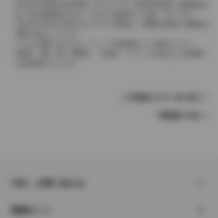
2004年4月以降の発売車種につきましては、車両本体価格と消費税相当
額（地方消費税額を含む）を含んだ総額表示（内税）となります。
2004年3月以前に発売されたモデルの価格は、消費税込価格と消費税抜
価格が混在しています。
どちらの価格であるかは、グレード詳細画面にてご確認ください。
保険料、税金（除く消費税）、登録料、リサイクル料金などの諸費用
は別途必要となります。
この車種のモデル一覧へ戻る
車種選択へ戻る
FAQ・お問い合わせ
関連サイト