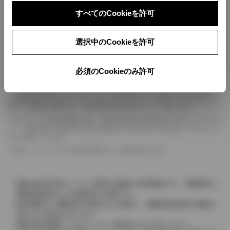
ボディカラー
すべてのCookieを許可
車の種類、仕様により数値が複数ある場合とサスペンション形式などにより、ホイ
選択中のCookieを許可
ールベースが左右で数値が異なる場合がございます。
エンジン仕様により、×2の表記がしてある場合がございます。（ロータリーエンジ
ン）
必須のCookieのみ許可
車の種類、仕様により燃料タンクが二つある場合と異なる燃料タンクが二つある場
合がございます。
燃費表示はWLTCモード、10・15モード又は10モード、JC08モードのいずれかに
基づいた試験上の数値であり、実際の数値は走行条件などにより異なります。
ドライバーが任意で駆動を２輪・４輪を切り替える事が出来る４WDを「パートタイ
ム」、車両の設定で常時又は可変又は切替えを行う事を主とするものを「フルタイム」
として表示しています。
革シートについては一部合皮を使用している場合があります。
価格は販売当時のメーカー希望小売価格で参考価格です。消費税率は
価格情報登録または更新時点の税率です。
販売期間中に消費税率が変更された車種で、消費税率変更前の価格が
表示される場合があります。
実際の販売価格につきましては、販売店におたずねください。