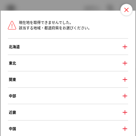
TOYOTA
検索
メニュ
ログイン
現在地を取得できませんでした。
ラインアップ
オーナーサポート
トピックス
該当する地域・都道府県をお選びください。
トヨタ認定中古車
メニュー
北海道
未設定
お気に入り
保存した見積り
閲覧履歴
東北
クルマ情報
関東
中部
トヨタ カリーナ
近畿
ＧＴピエルナ
1997年（平成9年） 4月発売
中国