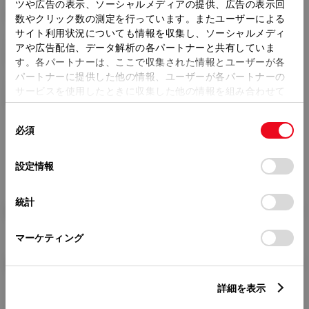
トレッド前／後
ツや広告の表示、ソーシャルメディアの提供、広告の表示回
1465/1450mm
数やクリック数の測定を行っています。またユーザーによる
サイト利用状況についても情報を収集し、ソーシャルメディ
室内長
×
室内幅
×
室内高
アや広告配信、データ解析の各パートナーと共有していま
1940
×
1415
×
1160mm
す。各パートナーは、ここで収集された情報とユーザーが各
パートナーに提供した他の情報、ユーザーが各パートナーの
車両重量
サービスを使用したときに収集した他の情報を組み合わせて
1150kg
使用することがあります。当ウェブサイトの使用を続行する
同
とCookie(クッキー)に同意したこととなります。
必須
意
の
「すべてのCookieを許可」をクリックすることで、お客様の
選
デバイスにすべてのCookie(クッキー)が保存されることに同
設定情報
択
意したことになります。Cookie(クッキー)のオプトアウト、
設定の変更、同意を撤回したりするにあたっては、当社の
統計
「
Cookie（クッキー）情報の取り扱いについて
」をご覧くだ
燃料・性能・詳細スペック
さい。
マーケティング
装備・オプション
詳細を表示