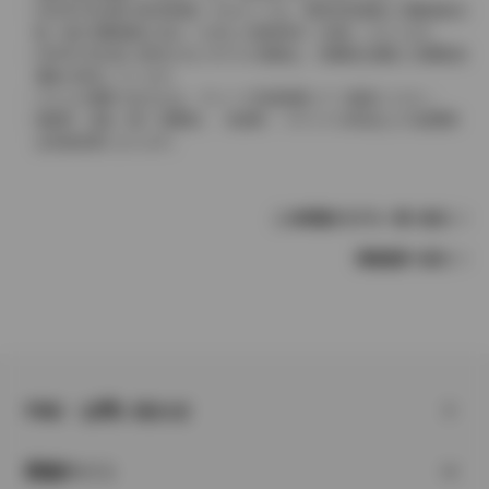
2004年4月以降の発売車種につきましては、車両本体価格と消費税相当
額（地方消費税額を含む）を含んだ総額表示（内税）となります。
2004年3月以前に発売されたモデルの価格は、消費税込価格と消費税抜
価格が混在しています。
どちらの価格であるかは、グレード詳細画面にてご確認ください。
保険料、税金（除く消費税）、登録料、リサイクル料金などの諸費用
は別途必要となります。
この車種のモデル一覧へ戻る
車種選択へ戻る
FAQ・お問い合わせ
関連サイト