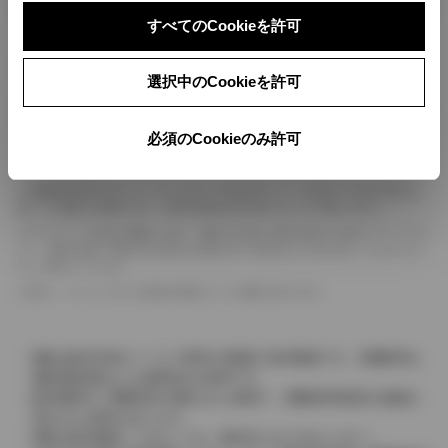
ボディカラー
すべてのCookieを許可
車の種類、仕様により数値が複数ある場合とサスペンション形式などにより、ホイ
選択中のCookieを許可
ールベースが左右で数値が異なる場合がございます。
エンジン仕様により、×2の表記がしてある場合がございます。（ロータリーエンジ
ン）
必須のCookieのみ許可
車の種類、仕様により燃料タンクが二つある場合と異なる燃料タンクが二つある場
合がございます。
燃費表示はWLTCモード、10・15モード又は10モード、JC08モードのいずれかに
基づいた試験上の数値であり、実際の数値は走行条件などにより異なります。
ドライバーが任意で駆動を２輪・４輪を切り替える事が出来る４WDを「パートタイ
ム」、車両の設定で常時又は可変又は切替えを行う事を主とするものを「フルタイム」
として表示しています。
革シートについては一部合皮を使用している場合があります。
価格は販売当時のメーカー希望小売価格で参考価格です。消費税率は
価格情報登録または更新時点の税率です。
販売期間中に消費税率が変更された車種で、消費税率変更前の価格が
表示される場合があります。
実際の販売価格につきましては、販売店におたずねください。