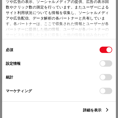
トレッド前／後
ツや広告の表示、ソーシャルメディアの提供、広告の表示回
1465/1450mm
数やクリック数の測定を行っています。またユーザーによる
サイト利用状況についても情報を収集し、ソーシャルメディ
室内長
×
室内幅
×
室内高
アや広告配信、データ解析の各パートナーと共有していま
1940
×
1415
×
1160mm
す。各パートナーは、ここで収集された情報とユーザーが各
パートナーに提供した他の情報、ユーザーが各パートナーの
車両重量
サービスを使用したときに収集した他の情報を組み合わせて
1100kg
使用することがあります。当ウェブサイトの使用を続行する
同
とCookie(クッキー)に同意したこととなります。
必須
意
の
「すべてのCookieを許可」をクリックすることで、お客様の
選
デバイスにすべてのCookie(クッキー)が保存されることに同
設定情報
択
意したことになります。Cookie(クッキー)のオプトアウト、
設定の変更、同意を撤回したりするにあたっては、当社の
統計
「
Cookie（クッキー）情報の取り扱いについて
」をご覧くだ
燃料・性能・詳細スペック
さい。
マーケティング
装備・オプション
詳細を表示