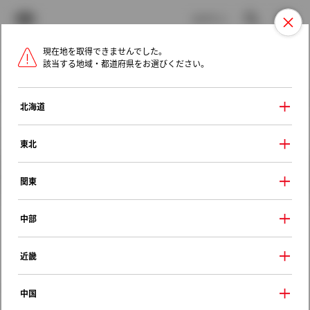
TOYOTA
検索
メニュ
ログイン
現在地を取得できませんでした。
ラインアップ
オーナーサポート
トピックス
該当する地域・都道府県をお選びください。
トヨタ認定中古車
メニュー
北海道
未設定
お気に入り
保存した見積り
閲覧履歴
東北
クルマ情報
関東
中部
トヨタ カリーナ
近畿
１．５Ｔｉ マイロード
1997年（平成9年） 10月発売
中国