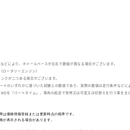
式などにより、ホイールベースが左右で数値が異なる場合がございます。
（ロータリーエンジン）
タンクが二つある場合がございます。
C08モードのいずれかに基づいた試験上の数値であり、実際の数値は走行条件などに
４WDを「パートタイム」、車両の設定で常時又は可変又は切替えを行う事を主
率は価格情報登録または更新時点の税率です。
格が表示される場合があります。