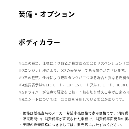
装備・オプション
ボディカラー
車の種類、仕様により数値が複数ある場合とサスペンション形
エンジン仕様により、×2の表記がしてある場合がございます。
車の種類、仕様により燃料タンクが二つある場合と異なる燃料
燃費表示はWLTCモード、10・15モード又は10モード、J
ドライバーが任意で駆動を２輪・４輪を切り替える事が出来る
革シートについては一部合皮を使用している場合があります。
価格は販売当時のメーカー希望小売価格で参考価格です。消費税
販売期間中に消費税率が変更された車種で、消費税率変更前の価
実際の販売価格につきましては、販売店におたずねください。