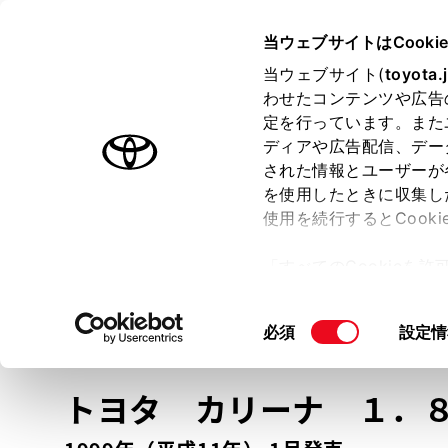
TOYOTA
当ウェブサイトはCooki
当ウェブサイト(
toyota.
わせたコンテンツや広告
ラインアップ
オーナーサポート
トピックス
定を行っています。また
ディアや広告配信、デー
トヨタ認定中古車
された情報とユーザーが
を使用したときに収集し
中古車を探す
トヨタ認定中古車の魅力
3つの買い方
使用を続行するとCook
「すべてのCookieを
ー)が保存されることに同
更、同意を撤回したりす
車種
の選択
同
必須
設定情
て
」をご覧ください。
意
の
トヨタ カリーナ
１．
選
択