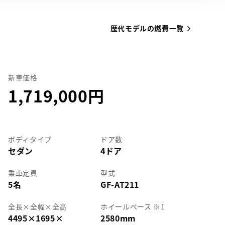
歴代モデルの燃費一覧
新車価格
1,719,000
ボディタイプ
ドア数
セダン
4ドア
乗車定員
型式
5名
GF-AT211
全長
×
全幅
×
全高
ホイールベース ※1
4495
×
1695
×
2580mm