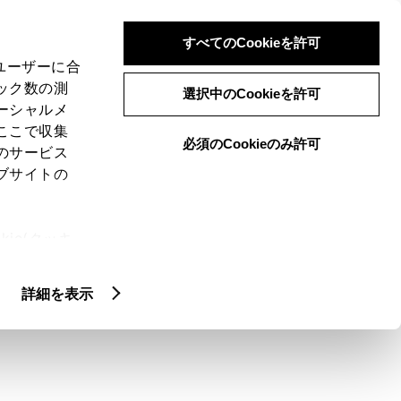
検索
メニュー
ログイン
すべてのCookieを許可
、ユーザーに合
ック数の測
選択中のCookieを許可
ーシャルメ
ここで収集
必須のCookieのみ許可
メニュー
のサービス
ブサイトの
域
未設定
ie(クッキ
、設定の変
扱いについ
クルマ情報
詳細を表示