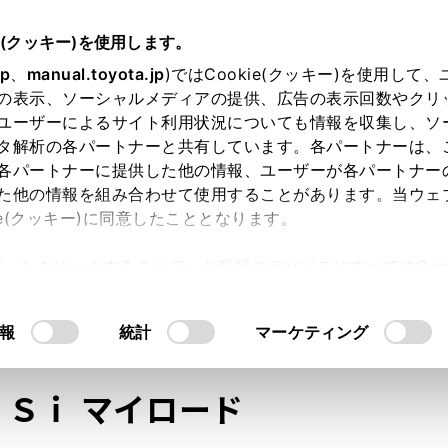
e(クッキー)を使用します。
jp
、
manual.toyota.jp
)ではCookie(クッキー)を使用して
の表示、ソーシャルメディアの提供、広告の表示回数やクリ
ユーザーによるサイト利用状況についても情報を収集し、ソ
タ解析の各パートナーと共有しています。各パートナーは、
各パートナーに提供した他の情報、ユーザーが各パートナー
た他の情報を組み合わせて使用することがあります。当ウェ
オンライン購入
お気に入り
保存した見積り
閲覧履歴
お住まいの地
ie(クッキー)に同意したこととなります。
許可」をクリックすることで、お客様のデバイスにすべてのCook
意したことになります。Cookie(クッキー)のオプトアウト
るにあたっては、当社の「
Cookie（クッキー）情報の取り
モデル・年式
・グレード
の選択
報
統計
マーケティング
８Ｓｉ マイロード