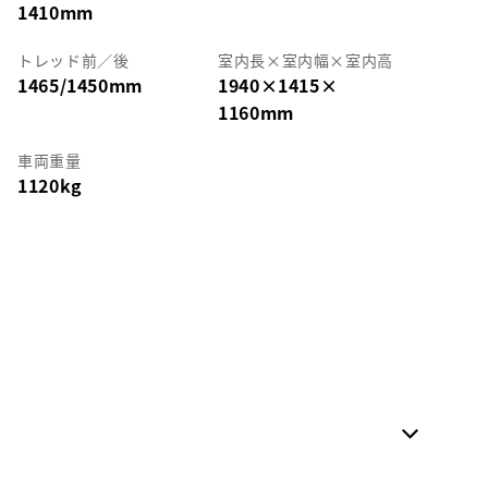
1410mm
トレッド前／後
室内長
×
室内幅
×
室内高
1465/1450mm
1940
×
1415
×
1160mm
車両重量
1120kg