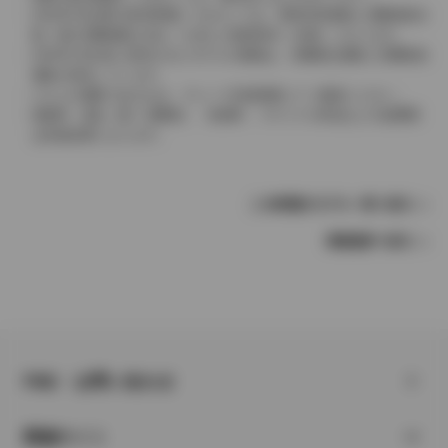
2004年4月以降の発売車種につきましては、車両本体価格と消費税相当
額（地方消費税額を含む）を含んだ総額表示（内税）となります。
2004年3月以前に発売されたモデルの価格は、消費税込価格と消費税抜
価格が混在しています。
どちらの価格であるかは、グレード詳細画面にてご確認ください。
保険料、税金（除く消費税）、登録料、リサイクル料金などの諸費用
は別途必要となります。
この車種のモデル一覧へ戻る
車種選択へ戻る
FAQ・お問い合わせ
関連サイト