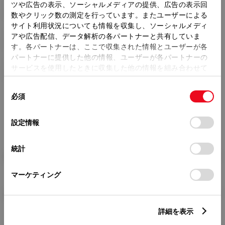
トレッド前／後
ツや広告の表示、ソーシャルメディアの提供、広告の表示回
1460/1440mm
数やクリック数の測定を行っています。またユーザーによる
サイト利用状況についても情報を収集し、ソーシャルメディ
室内長
×
室内幅
×
室内高
アや広告配信、データ解析の各パートナーと共有していま
1770
×
1435
×
1140mm
す。各パートナーは、ここで収集された情報とユーザーが各
パートナーに提供した他の情報、ユーザーが各パートナーの
車両重量
サービスを使用したときに収集した他の情報を組み合わせて
1300kg
使用することがあります。当ウェブサイトの使用を続行する
同
とCookie(クッキー)に同意したこととなります。
必須
意
の
「すべてのCookieを許可」をクリックすることで、お客様の
選
デバイスにすべてのCookie(クッキー)が保存されることに同
設定情報
択
意したことになります。Cookie(クッキー)のオプトアウト、
設定の変更、同意を撤回したりするにあたっては、当社の
統計
「
Cookie（クッキー）情報の取り扱いについて
」をご覧くだ
燃料・性能・詳細スペック
さい。
マーケティング
装備・オプション
詳細を表示