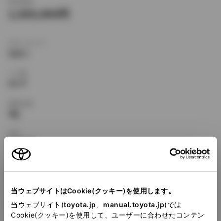
新車価格
1,920,000
ボディタイプ
セダン
ドア数
4ドア
乗車定員
5名
型式
E-TJG00
全長
×
全幅
×
全高
4595
×
1735
×
1395mm
当ウェブサイトはCookie(クッキー)を使用します。
ホイールベース ※1
2645mm
当ウェブサイト(
toyota.jp
、
manual.toyota.jp
)では
Cookie(クッキー)を使用して、ユーザーに合わせたコンテン