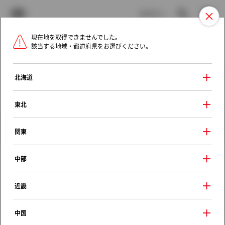
TOYOTA
検索
メニュ
ログイン
現在地を取得できませんでした。
ラインアップ
オーナーサポート
トピックス
該当する地域・都道府県をお選びください。
トヨタ認定中古車
メニュー
北海道
未設定
お気に入り
保存した見積り
閲覧履歴
東北
クルマ情報
関東
中部
トヨタ キャバリエ
近畿
２．４Ｇ
1996年（平成8年） 11月発売
中国