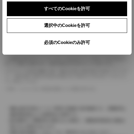
ボディカラー
すべてのCookieを許可
車の種類、仕様により数値が複数ある場合とサスペンション形式などにより、ホイ
選択中のCookieを許可
ールベースが左右で数値が異なる場合がございます。
エンジン仕様により、×2の表記がしてある場合がございます。（ロータリーエンジ
ン）
必須のCookieのみ許可
車の種類、仕様により燃料タンクが二つある場合と異なる燃料タンクが二つある場
合がございます。
燃費表示はWLTCモード、10・15モード又は10モード、JC08モードのいずれかに
基づいた試験上の数値であり、実際の数値は走行条件などにより異なります。
ドライバーが任意で駆動を２輪・４輪を切り替える事が出来る４WDを「パートタイ
ム」、車両の設定で常時又は可変又は切替えを行う事を主とするものを「フルタイム」
として表示しています。
革シートについては一部合皮を使用している場合があります。
価格は販売当時のメーカー希望小売価格で参考価格です。消費税率は
価格情報登録または更新時点の税率です。
販売期間中に消費税率が変更された車種で、消費税率変更前の価格が
表示される場合があります。
実際の販売価格につきましては、販売店におたずねください。