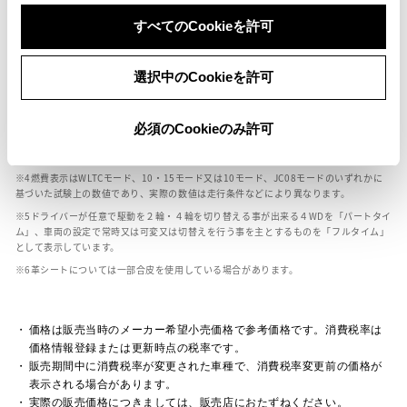
ボディカラー
すべてのCookieを許可
車の種類、仕様により数値が複数ある場合とサスペンション形式などにより、ホイ
選択中のCookieを許可
ールベースが左右で数値が異なる場合がございます。
エンジン仕様により、×2の表記がしてある場合がございます。（ロータリーエンジ
ン）
必須のCookieのみ許可
車の種類、仕様により燃料タンクが二つある場合と異なる燃料タンクが二つある場
合がございます。
燃費表示はWLTCモード、10・15モード又は10モード、JC08モードのいずれかに
基づいた試験上の数値であり、実際の数値は走行条件などにより異なります。
ドライバーが任意で駆動を２輪・４輪を切り替える事が出来る４WDを「パートタイ
ム」、車両の設定で常時又は可変又は切替えを行う事を主とするものを「フルタイム」
として表示しています。
革シートについては一部合皮を使用している場合があります。
価格は販売当時のメーカー希望小売価格で参考価格です。消費税率は
価格情報登録または更新時点の税率です。
販売期間中に消費税率が変更された車種で、消費税率変更前の価格が
表示される場合があります。
実際の販売価格につきましては、販売店におたずねください。