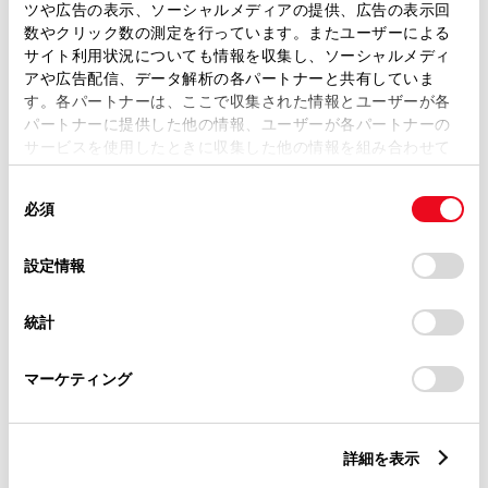
トレッド前／後
ツや広告の表示、ソーシャルメディアの提供、広告の表示回
1460/1440mm
数やクリック数の測定を行っています。またユーザーによる
サイト利用状況についても情報を収集し、ソーシャルメディ
室内長
×
室内幅
×
室内高
アや広告配信、データ解析の各パートナーと共有していま
1770
×
1420
×
1070mm
す。各パートナーは、ここで収集された情報とユーザーが各
パートナーに提供した他の情報、ユーザーが各パートナーの
車両重量
サービスを使用したときに収集した他の情報を組み合わせて
1310kg
使用することがあります。当ウェブサイトの使用を続行する
同
とCookie(クッキー)に同意したこととなります。
必須
意
の
「すべてのCookieを許可」をクリックすることで、お客様の
選
デバイスにすべてのCookie(クッキー)が保存されることに同
設定情報
択
意したことになります。Cookie(クッキー)のオプトアウト、
設定の変更、同意を撤回したりするにあたっては、当社の
統計
「
Cookie（クッキー）情報の取り扱いについて
」をご覧くだ
燃料・性能・詳細スペック
さい。
マーケティング
装備・オプション
詳細を表示