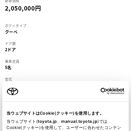
新車価格
2,050,000
ボディタイプ
クーペ
ドア数
2ドア
乗車定員
5名
型式
E-TJG00
全長
×
全幅
×
全高
4600
×
1740
×
1355mm
当ウェブサイトはCookie(クッキー)を使用します。
ホイールベース ※1
2645mm
当ウェブサイト(
toyota.jp
、
manual.toyota.jp
)では
Cookie(クッキー)を使用して、ユーザーに合わせたコンテン