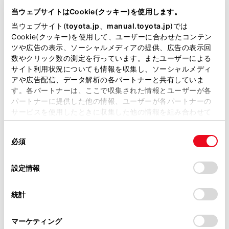
DBA-NGX10
当ウェブサイトはCookie(クッキー)を使用します。
当ウェブサイト(
toyota.jp
、
manual.toyota.jp
)では
全長
×
全幅
×
全高
4360
×
1795
×
1550mm
Cookie(クッキー)を使用して、ユーザーに合わせたコンテン
ツや広告の表示、ソーシャルメディアの提供、広告の表示回
ホイールベース ※1
数やクリック数の測定を行っています。またユーザーによる
2640mm
サイト利用状況についても情報を収集し、ソーシャルメディ
アや広告配信、データ解析の各パートナーと共有していま
トレッド前／後
す。各パートナーは、ここで収集された情報とユーザーが各
1550/1550mm
パートナーに提供した他の情報、ユーザーが各パートナーの
サービスを使用したときに収集した他の情報を組み合わせて
室内長
×
室内幅
×
室内高
使用することがあります。当ウェブサイトの使用を続行する
1800
×
1455
×
1210mm
同
とCookie(クッキー)に同意したこととなります。
必須
意
車両重量
の
「すべてのCookieを許可」をクリックすることで、お客様の
1400kg
選
デバイスにすべてのCookie(クッキー)が保存されることに同
設定情報
択
意したことになります。Cookie(クッキー)のオプトアウト、
設定の変更、同意を撤回したりするにあたっては、当社の
統計
「
Cookie（クッキー）情報の取り扱いについて
」をご覧くだ
さい。
マーケティング