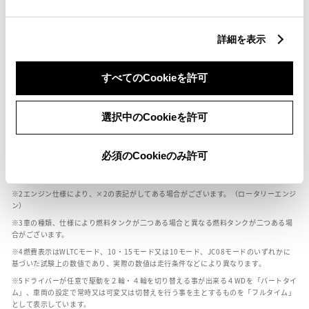
燃料・性能・詳細スペック
詳細を表示
装備・オプション
すべてのCookieを許可
選択中のCookieを許可
ボディカラー
必須のCookieのみ許可
車の種類、仕様により数値が複数ある場合とサスペンション形式などにより、ホイ
ールベースが左右で数値が異なる場合がございます。
エンジン仕様により、×2の表記がしてある場合がございます。（ロータリーエンジ
ン）
車の種類、仕様により燃料タンクが二つある場合と異なる燃料タンクが二つある場
合がございます。
燃費表示はWLTCモード、10・15モード又は10モード、JC08モードのいずれかに
基づいた試験上の数値であり、実際の数値は走行条件などにより異なります。
ドライバーが任意で駆動を２輪・４輪を切り替える事が出来る４WDを「パートタイ
ム」、車両の設定で常時又は可変又は切替えを行う事を主とするものを「フルタイム」
として表示しています。