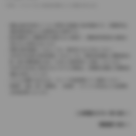
革シートについては一部合皮を使用している場合があります。
価格は販売当時のメーカー希望小売価格で参考価格です。消費税率は
価格情報登録または更新時点の税率です。
販売期間中に消費税率が変更された車種で、消費税率変更前の価格が
表示される場合があります。
実際の販売価格につきましては、販売店におたずねください。
2004年4月以降の発売車種につきましては、車両本体価格と消費税相当
額（地方消費税額を含む）を含んだ総額表示（内税）となります。
2004年3月以前に発売されたモデルの価格は、消費税込価格と消費税抜
価格が混在しています。
どちらの価格であるかは、グレード詳細画面にてご確認ください。
保険料、税金（除く消費税）、登録料、リサイクル料金などの諸費用
は別途必要となります。
この車種のモデル一覧へ戻る
車種選択へ戻る