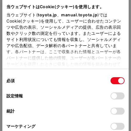
DBA-NGX10
当ウェブサイトはCookie(クッキー)を使用します。
当ウェブサイト(
toyota.jp
、
manual.toyota.jp
)では
全長
×
全幅
×
全高
Cookie(クッキー)を使用して、ユーザーに合わせたコンテン
4360
×
1795
×
1550mm
ツや広告の表示、ソーシャルメディアの提供、広告の表示回
数やクリック数の測定を行っています。またユーザーによる
ホイールベース ※1
2640mm
サイト利用状況についても情報を収集し、ソーシャルメディ
アや広告配信、データ解析の各パートナーと共有していま
トレッド前／後
す。各パートナーは、ここで収集された情報とユーザーが各
1550/1550mm
パートナーに提供した他の情報、ユーザーが各パートナーの
サービスを使用したときに収集した他の情報を組み合わせて
室内長
×
室内幅
×
室内高
使用することがあります。当ウェブサイトの使用を続行する
1800
×
1455
×
1210mm
同
とCookie(クッキー)に同意したこととなります。
必須
意
車両重量
の
「すべてのCookieを許可」をクリックすることで、お客様の
1400kg
選
デバイスにすべてのCookie(クッキー)が保存されることに同
設定情報
択
意したことになります。Cookie(クッキー)のオプトアウト、
設定の変更、同意を撤回したりするにあたっては、当社の
統計
「
Cookie（クッキー）情報の取り扱いについて
」をご覧くだ
さい。
マーケティング