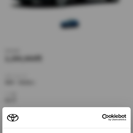
新車価格
2,290,000
ボディタイプ
SUV・クロカン
ドア数
5ドア
乗車定員
5名
型式