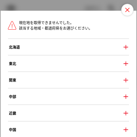
TOYOTA
検索
メニュ
ログイン
現在地を取得できませんでした。
ラインアップ
オーナーサポート
トピックス
該当する地域・都道府県をお選びください。
トヨタ認定中古車
メニュー
北海道
未設定
お気に入り
保存した見積り
閲覧履歴
東北
クルマ情報
関東
中部
トヨタ Ｃ－ＨＲ
近畿
Ｓ－Ｔ
2018年（平成30年） 5月発売
中国