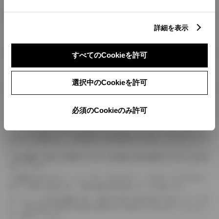
燃料・性能・詳細スペック
詳細を表示
装備・オプション
すべてのCookieを許可
選択中のCookieを許可
ボディカラー
必須のCookieのみ許可
車の種類、仕様により数値が複数ある場合とサスペンション形式などにより、ホイ
ールベースが左右で数値が異なる場合がございます。
エンジン仕様により、×2の表記がしてある場合がございます。（ロータリーエンジ
ン）
車の種類、仕様により燃料タンクが二つある場合と異なる燃料タンクが二つある場
合がございます。
燃費表示はWLTCモード、10・15モード又は10モード、JC08モードのいずれかに
基づいた試験上の数値であり、実際の数値は走行条件などにより異なります。
ドライバーが任意で駆動を２輪・４輪を切り替える事が出来る４WDを「パートタイ
ム」、車両の設定で常時又は可変又は切替えを行う事を主とするものを「フルタイム」
として表示しています。