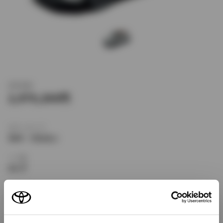
新車価格
2,979,200
ボディタイプ
SUV・クロカン
ドア数
5ドア
乗車定員
5名
型式