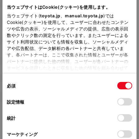
DAA-ZYX10
当ウェブサイトはCookie(クッキー)を使用します。
当ウェブサイト(
toyota.jp
、
manual.toyota.jp
)では
全長
×
全幅
×
全高
4360
×
1795
×
1550mm
Cookie(クッキー)を使用して、ユーザーに合わせたコンテン
ツや広告の表示、ソーシャルメディアの提供、広告の表示回
ホイールベース ※1
数やクリック数の測定を行っています。またユーザーによる
2640mm
サイト利用状況についても情報を収集し、ソーシャルメディ
アや広告配信、データ解析の各パートナーと共有していま
トレッド前／後
す。各パートナーは、ここで収集された情報とユーザーが各
1540/1540mm
パートナーに提供した他の情報、ユーザーが各パートナーの
サービスを使用したときに収集した他の情報を組み合わせて
室内長
×
室内幅
×
室内高
使用することがあります。当ウェブサイトの使用を続行する
1800
×
1455
×
1210mm
同
とCookie(クッキー)に同意したこととなります。
必須
意
車両重量
の
「すべてのCookieを許可」をクリックすることで、お客様の
1440kg
選
デバイスにすべてのCookie(クッキー)が保存されることに同
設定情報
択
意したことになります。Cookie(クッキー)のオプトアウト、
設定の変更、同意を撤回したりするにあたっては、当社の
統計
「
Cookie（クッキー）情報の取り扱いについて
」をご覧くだ
さい。
マーケティング