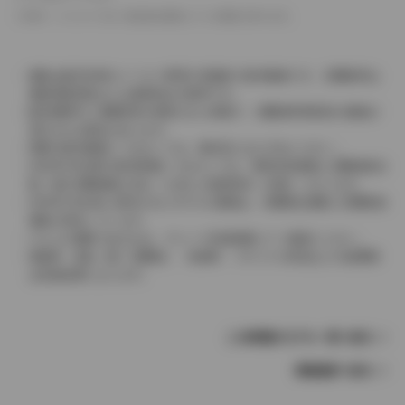
革シートについては一部合皮を使用している場合があります。
価格は販売当時のメーカー希望小売価格で参考価格です。消費税率は
価格情報登録または更新時点の税率です。
販売期間中に消費税率が変更された車種で、消費税率変更前の価格が
表示される場合があります。
実際の販売価格につきましては、販売店におたずねください。
2004年4月以降の発売車種につきましては、車両本体価格と消費税相当
額（地方消費税額を含む）を含んだ総額表示（内税）となります。
2004年3月以前に発売されたモデルの価格は、消費税込価格と消費税抜
価格が混在しています。
どちらの価格であるかは、グレード詳細画面にてご確認ください。
保険料、税金（除く消費税）、登録料、リサイクル料金などの諸費用
は別途必要となります。
この車種のモデル一覧へ戻る
車種選択へ戻る