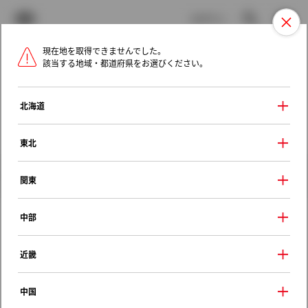
TOYOTA
検索
メニュ
ログイン
現在地を取得できませんでした。
ラインアップ
オーナーサポート
トピックス
該当する地域・都道府県をお選びください。
トヨタ認定中古車
メニュー
北海道
未設定
お気に入り
保存した見積り
閲覧履歴
東北
クルマ情報
関東
中部
トヨタ Ｃ－ＨＲ
近畿
Ｇ モード ブルーノ
2018年（平成30年） 12月発売
中国