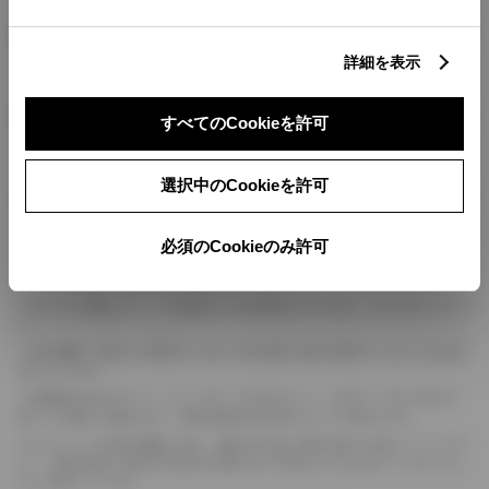
燃料・性能・詳細スペック
詳細を表示
装備・オプション
すべてのCookieを許可
選択中のCookieを許可
ボディカラー
必須のCookieのみ許可
車の種類、仕様により数値が複数ある場合とサスペンション形式などにより、ホイ
ールベースが左右で数値が異なる場合がございます。
エンジン仕様により、×2の表記がしてある場合がございます。（ロータリーエンジ
ン）
車の種類、仕様により燃料タンクが二つある場合と異なる燃料タンクが二つある場
合がございます。
燃費表示はWLTCモード、10・15モード又は10モード、JC08モードのいずれかに
基づいた試験上の数値であり、実際の数値は走行条件などにより異なります。
ドライバーが任意で駆動を２輪・４輪を切り替える事が出来る４WDを「パートタイ
ム」、車両の設定で常時又は可変又は切替えを行う事を主とするものを「フルタイム」
として表示しています。