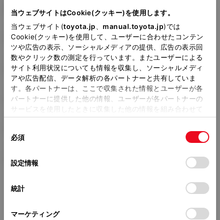
DBA-NGX50
当ウェブサイトはCookie(クッキー)を使用します。
当ウェブサイト(
toyota.jp
、
manual.toyota.jp
)では
全長
×
全幅
×
全高
Cookie(クッキー)を使用して、ユーザーに合わせたコンテン
4360
×
1795
×
1565mm
ツや広告の表示、ソーシャルメディアの提供、広告の表示回
数やクリック数の測定を行っています。またユーザーによる
ホイールベース ※1
サイト利用状況についても情報を収集し、ソーシャルメディ
2640mm
アや広告配信、データ解析の各パートナーと共有していま
す。各パートナーは、ここで収集された情報とユーザーが各
トレッド前／後
1540/1540mm
パートナーに提供した他の情報、ユーザーが各パートナーの
サービスを使用したときに収集した他の情報を組み合わせて
室内長
×
室内幅
×
室内高
使用することがあります。当ウェブサイトの使用を続行する
1800
×
1455
×
1210mm
同
とCookie(クッキー)に同意したこととなります。
必須
意
車両重量
の
「すべてのCookieを許可」をクリックすることで、お客様の
1470kg
選
デバイスにすべてのCookie(クッキー)が保存されることに同
設定情報
択
意したことになります。Cookie(クッキー)のオプトアウト、
設定の変更、同意を撤回したりするにあたっては、当社の
統計
「
Cookie（クッキー）情報の取り扱いについて
」をご覧くだ
さい。
マーケティング