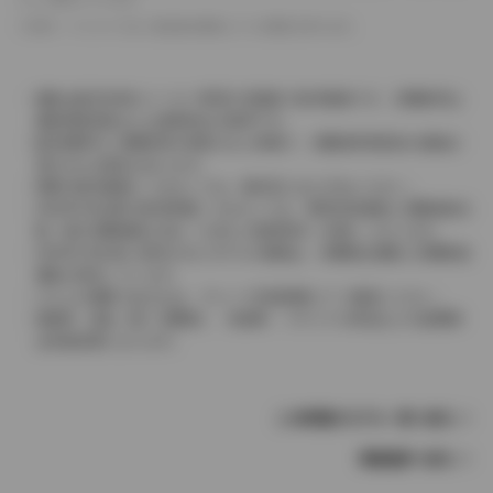
革シートについては一部合皮を使用している場合があります。
価格は販売当時のメーカー希望小売価格で参考価格です。消費税率は
価格情報登録または更新時点の税率です。
販売期間中に消費税率が変更された車種で、消費税率変更前の価格が
表示される場合があります。
実際の販売価格につきましては、販売店におたずねください。
2004年4月以降の発売車種につきましては、車両本体価格と消費税相当
額（地方消費税額を含む）を含んだ総額表示（内税）となります。
2004年3月以前に発売されたモデルの価格は、消費税込価格と消費税抜
価格が混在しています。
どちらの価格であるかは、グレード詳細画面にてご確認ください。
保険料、税金（除く消費税）、登録料、リサイクル料金などの諸費用
は別途必要となります。
この車種のモデル一覧へ戻る
車種選択へ戻る