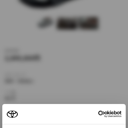
新車価格
2,849,600
ボディタイプ
SUV・クロカン
ドア数
5ドア
乗車定員
5名
型式