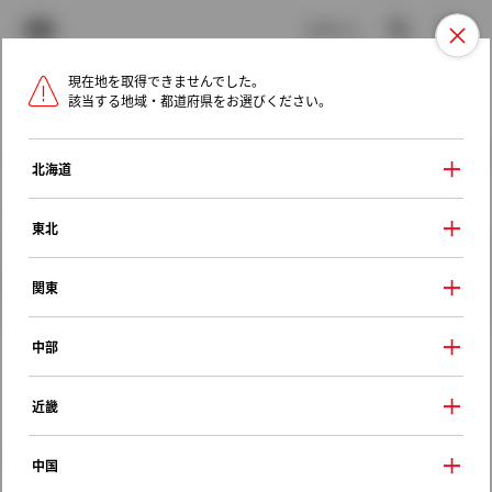
TOYOTA
検索
メニュ
ログイン
現在地を取得できませんでした。
ラインアップ
オーナーサポート
トピックス
該当する地域・都道府県をお選びください。
トヨタ認定中古車
メニュー
北海道
未設定
お気に入り
保存した見積り
閲覧履歴
東北
クルマ情報
関東
中部
トヨタ Ｃ－ＨＲ
近畿
Ｇ－Ｔ モード ブルーノ
2018年（平成30年） 12月発売
中国