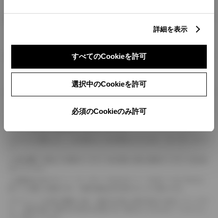
燃料・性能・詳細スペック
詳細を表示
装備・オプション
すべてのCookieを許可
選択中のCookieを許可
ボディカラー
必須のCookieのみ許可
車の種類、仕様により数値が複数ある場合とサスペンション形式などにより、ホイ
ールベースが左右で数値が異なる場合がございます。
エンジン仕様により、×2の表記がしてある場合がございます。（ロータリーエンジ
ン）
車の種類、仕様により燃料タンクが二つある場合と異なる燃料タンクが二つある場
合がございます。
燃費表示はWLTCモード、10・15モード又は10モード、JC08モードのいずれかに
基づいた試験上の数値であり、実際の数値は走行条件などにより異なります。
ドライバーが任意で駆動を２輪・４輪を切り替える事が出来る４WDを「パートタイ
ム」、車両の設定で常時又は可変又は切替えを行う事を主とするものを「フルタイム」
として表示しています。