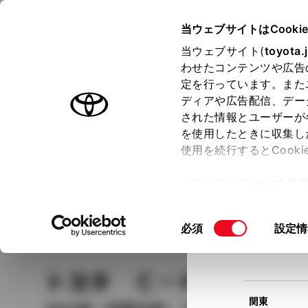
TOYOTA
当ウェブサイトはCooki
当ウェブサイト(
toyota.
わせたコンテンツや広告
ラインアップ
オーナーサポート
トピックス
定を行っています。また
現在
ディアや広告配信、デー
トヨタ認定中古車
該当
された情報とユーザーが
を使用したときに収集し
中古車を探す
トヨタ認定中古車の魅力
3つの買い方
使用を続行するとCook
北海道
「すべてのCookieを
ー)が保存されることに同
更、同意を撤回したりす
車種
の選択
同
必須
設定情
て
」をご覧ください。
東北
意
の
トヨタ Ｃ－ＨＲ
Ｓ－
選
択
関東