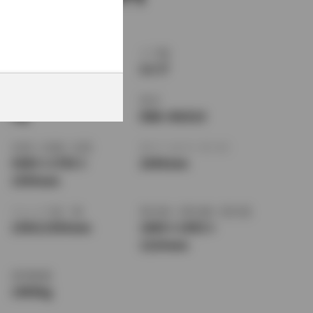
ボディタイプ
ドア数
SUV・クロカン
5ドア
乗車定員
型式
5名
DBA-NGX10
全長
×
全幅
×
全高
ホイールベース ※1
4385
×
1795
×
2640mm
1550mm
トレッド前／後
室内長
×
室内幅
×
室内高
1550/1550mm
1800
×
1455
×
1210mm
車両重量
1400kg