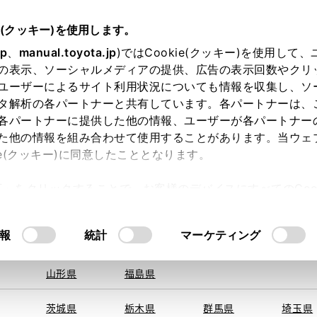
e(クッキー)を使用します。
jp
、
manual.toyota.jp
)ではCookie(クッキー)を使用して
の表示、ソーシャルメディアの提供、広告の表示回数やクリ
ユーザーによるサイト利用状況についても情報を収集し、ソ
地を取得できませんでした。
タ解析の各パートナーと共有しています。各パートナーは、
する地域・都道府県をお選びください。
各パートナーに提供した他の情報、ユーザーが各パートナー
た他の情報を組み合わせて使用することがあります。当ウェ
オンライン購入
お気に入り
保存した見積り
閲覧履歴
お住まいの地
ie(クッキー)に同意したこととなります。
旭川
釧路
札幌
帯広
許可」をクリックすることで、お客様のデバイスにすべてのCook
函館
北見
室蘭、苫小
意したことになります。Cookie(クッキー)のオプトアウト
牧、
ひだか
るにあたっては、当社の「
Cookie（クッキー）情報の取り
モデル・年式
・グレード
の選択
報
統計
マーケティング
青森県
岩手県
宮城県
秋田県
山形県
福島県
Ｔ
茨城県
栃木県
群馬県
埼玉県