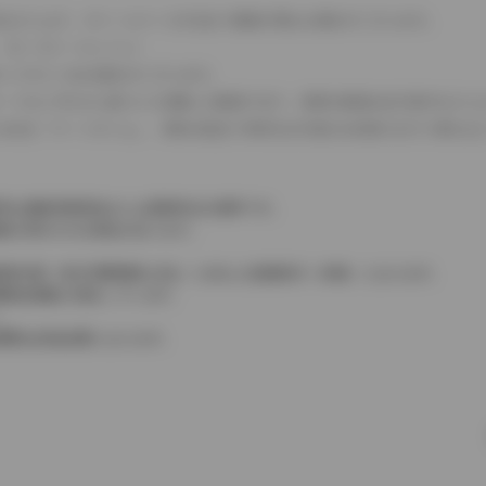
式などにより、ホイールベースが左右で数値が異なる場合がございます。
（ロータリーエンジン）
タンクが二つある場合がございます。
C08モードのいずれかに基づいた試験上の数値であり、実際の数値は走行条件などに
４WDを「パートタイム」、車両の設定で常時又は可変又は切替えを行う事を主
率は価格情報登録または更新時点の税率です。
格が表示される場合があります。
費税相当額（地方消費税額を含む）を含んだ総額表示（内税）となります。
消費税抜価格が混在しています。
。
費用は別途必要となります。