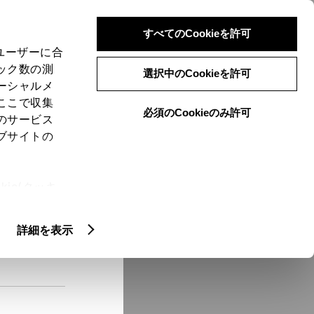
検索
メニュー
ログイン
すべてのCookieを許可
、ユーザーに合
ック数の測
選択中のCookieを許可
ーシャルメ
ここで収集
必須のCookieのみ許可
メニュー
のサービス
ブサイトの
域
未設定
ie(クッキ
、設定の変
扱いについ
クルマ情報
詳細を表示