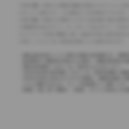
車の種類、仕様により数値が複数ある場合とサスペンション形
エンジン仕様により、×2の表記がしてある場合がございます。
車の種類、仕様により燃料タンクが二つある場合と異なる燃料
燃費表示はWLTCモード、10・15モード又は10モード、J
ドライバーが任意で駆動を２輪・４輪を切り替える事が出来る
革シートについては一部合皮を使用している場合があります。
価格は販売当時のメーカー希望小売価格で参考価格です。消費税
販売期間中に消費税率が変更された車種で、消費税率変更前の価
実際の販売価格につきましては、販売店におたずねください。
2004年4月以降の発売車種につきましては、車両本体価格と消
2004年3月以前に発売されたモデルの価格は、消費税込価格と
どちらの価格であるかは、グレード詳細画面にてご確認ください
保険料、税金（除く消費税）、登録料、リサイクル料金などの諸