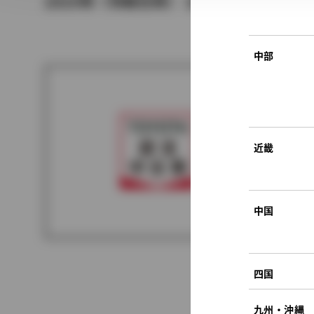
2019年（令和元年） 10月発売
中部
近畿
中国
四国
九州・沖縄