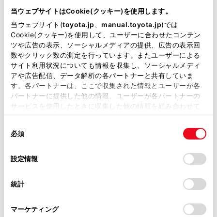
3BA-NGX10
当ウェブサイトはCookie(クッキー)を使用します。
当ウェブサイト(
toyota.jp
、
manual.toyota.jp
)では
全長
×
全幅
×
全高
Cookie(クッキー)を使用して、ユーザーに合わせたコンテン
4390
×
1795
×
1550mm
ツや広告の表示、ソーシャルメディアの提供、広告の表示回
数やクリック数の測定を行っています。またユーザーによる
ホイールベース ※1
2640mm
サイト利用状況についても情報を収集し、ソーシャルメディ
アや広告配信、データ解析の各パートナーと共有していま
トレッド前／後
す。各パートナーは、ここで収集された情報とユーザーが各
1540/1540mm
パートナーに提供した他の情報、ユーザーが各パートナーの
サービスを使用したときに収集した他の情報を組み合わせて
室内長
×
室内幅
×
室内高
使用することがあります。当ウェブサイトの使用を続行する
1800
×
1455
×
1210mm
同
とCookie(クッキー)に同意したこととなります。
必須
意
車両重量
の
「すべてのCookieを許可」をクリックすることで、お客様の
1410kg
選
デバイスにすべてのCookie(クッキー)が保存されることに同
設定情報
択
意したことになります。Cookie(クッキー)のオプトアウト、
設定の変更、同意を撤回したりするにあたっては、当社の
統計
「
Cookie（クッキー）情報の取り扱いについて
」をご覧くだ
さい。
マーケティング