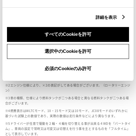
燃料・性能・詳細スペック
詳細を表示
装備・オプション
すべてのCookieを許可
選択中のCookieを許可
ボディカラー
必須のCookieのみ許可
車の種類、仕様により数値が複数ある場合とサスペンション形式などにより、ホイ
ールベースが左右で数値が異なる場合がございます。
エンジン仕様により、×2の表記がしてある場合がございます。（ロータリーエンジ
ン）
車の種類、仕様により燃料タンクが二つある場合と異なる燃料タンクが二つある場
合がございます。
燃費表示はWLTCモード、10・15モード又は10モード、JC08モードのいずれかに
基づいた試験上の数値であり、実際の数値は走行条件などにより異なります。
ドライバーが任意で駆動を２輪・４輪を切り替える事が出来る４WDを「パートタイ
ム」、車両の設定で常時又は可変又は切替えを行う事を主とするものを「フルタイム」
として表示しています。