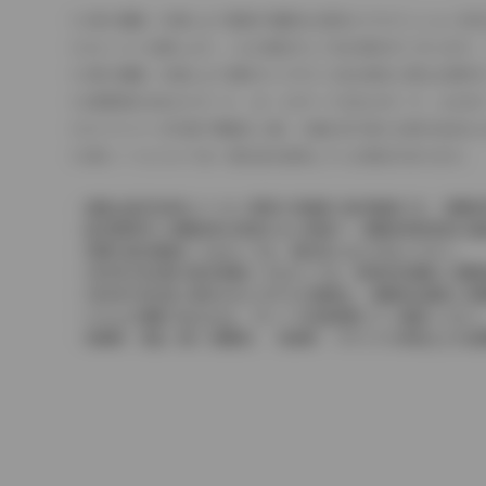
車の種類、仕様により数値が複数ある場合とサスペンション形
エンジン仕様により、×2の表記がしてある場合がございます。
車の種類、仕様により燃料タンクが二つある場合と異なる燃料
燃費表示はWLTCモード、10・15モード又は10モード、J
ドライバーが任意で駆動を２輪・４輪を切り替える事が出来る
革シートについては一部合皮を使用している場合があります。
価格は販売当時のメーカー希望小売価格で参考価格です。消費税
販売期間中に消費税率が変更された車種で、消費税率変更前の価
実際の販売価格につきましては、販売店におたずねください。
2004年4月以降の発売車種につきましては、車両本体価格と消
2004年3月以前に発売されたモデルの価格は、消費税込価格と
どちらの価格であるかは、グレード詳細画面にてご確認ください
保険料、税金（除く消費税）、登録料、リサイクル料金などの諸