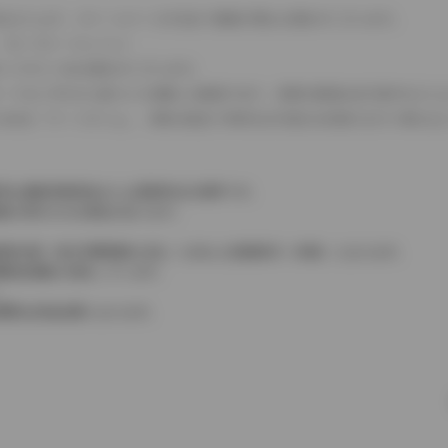
式などにより、ホイールベースが左右で数値が異なる場合がございます。
（ロータリーエンジン）
タンクが二つある場合がございます。
C08モードのいずれかに基づいた試験上の数値であり、実際の数値は走行条件などに
４WDを「パートタイム」、車両の設定で常時又は可変又は切替えを行う事を主
率は価格情報登録または更新時点の税率です。
格が表示される場合があります。
費税相当額（地方消費税額を含む）を含んだ総額表示（内税）となります。
消費税抜価格が混在しています。
。
費用は別途必要となります。