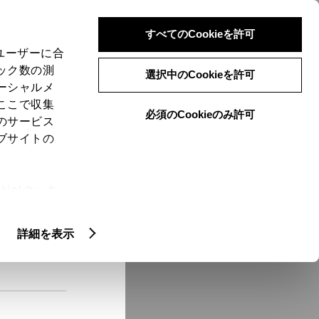
検索
メニュー
ログイン
すべてのCookieを許可
、ユーザーに合
ック数の測
選択中のCookieを許可
ーシャルメ
ここで収集
必須のCookieのみ許可
メニュー
のサービス
ブサイトの
域
未設定
ie(クッキ
、設定の変
扱いについ
クルマ情報
詳細を表示