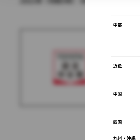
2021年（令和3年） 9月発売
中部
近畿
中国
四国
九州・沖縄