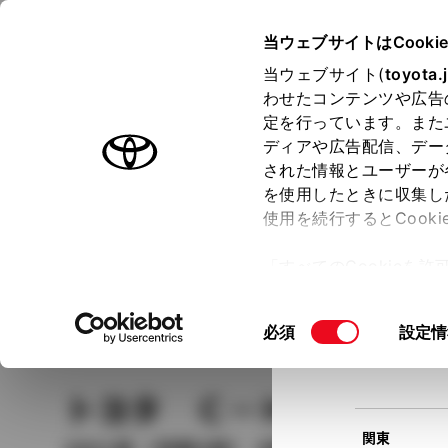
TOYOTA
当ウェブサイトはCooki
当ウェブサイト(
toyota.
わせたコンテンツや広告
ラインアップ
オーナーサポート
トピックス
定を行っています。また
現在
ディアや広告配信、デー
トヨタ認定中古車
該当
された情報とユーザーが
を使用したときに収集し
中古車を探す
トヨタ認定中古車の魅力
3つの買い方
使用を続行するとCook
北海道
「すべてのCookieを
ー)が保存されることに同
更、同意を撤回したりす
車種
の選択
同
必須
設定情
て
」をご覧ください。
東北
意
の
トヨタ Ｃ－ＨＲ
Ｇ－
選
択
関東