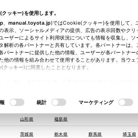
e(クッキー)を使用します。
jp
、
manual.toyota.jp
)ではCookie(クッキー)を使用して
の表示、ソーシャルメディアの提供、広告の表示回数やクリ
ユーザーによるサイト利用状況についても情報を収集し、ソ
地を取得できませんでした。
タ解析の各パートナーと共有しています。各パートナーは、
する地域・都道府県をお選びください。
各パートナーに提供した他の情報、ユーザーが各パートナー
た他の情報を組み合わせて使用することがあります。当ウェ
オンライン購入
お気に入り
保存した見積り
閲覧履歴
お住まいの地
ie(クッキー)に同意したこととなります。
旭川
釧路
札幌
帯広
許可」をクリックすることで、お客様のデバイスにすべてのCook
函館
北見
室蘭、苫小
意したことになります。Cookie(クッキー)のオプトアウト
牧、
ひだか
るにあたっては、当社の「
Cookie（クッキー）情報の取り
モデル・年式
・グレード
の選択
報
統計
マーケティング
青森県
岩手県
宮城県
秋田県
山形県
福島県
Ｔ
茨城県
栃木県
群馬県
埼玉県