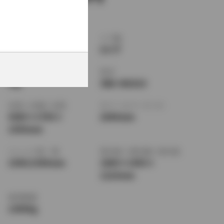
ボディタイプ
ドア数
SUV・クロカン
5ドア
乗車定員
型式
5名
3BA-NGX10
全長
×
全幅
×
全高
ホイールベース ※1
4385
×
1795
×
2640mm
1550mm
トレッド前／後
室内長
×
室内幅
×
室内高
1540/1540mm
1800
×
1455
×
1210mm
車両重量
1390kg