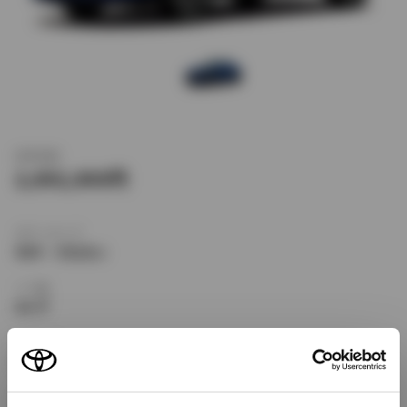
新車価格
2,692,000
ボディタイプ
SUV・クロカン
ドア数
5ドア
乗車定員
5名
型式