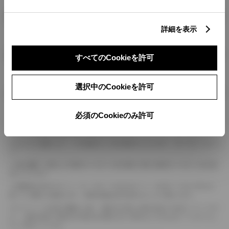
燃料・性能・詳細スペック
詳細を表示
装備・オプション
すべてのCookieを許可
選択中のCookieを許可
ボディカラー
必須のCookieのみ許可
車の種類、仕様により数値が複数ある場合とサスペンション形式などにより、ホイ
ールベースが左右で数値が異なる場合がございます。
エンジン仕様により、×2の表記がしてある場合がございます。（ロータリーエンジ
ン）
車の種類、仕様により燃料タンクが二つある場合と異なる燃料タンクが二つある場
合がございます。
燃費表示はWLTCモード、10・15モード又は10モード、JC08モードのいずれかに
基づいた試験上の数値であり、実際の数値は走行条件などにより異なります。
ドライバーが任意で駆動を２輪・４輪を切り替える事が出来る４WDを「パートタイ
ム」、車両の設定で常時又は可変又は切替えを行う事を主とするものを「フルタイム」
として表示しています。