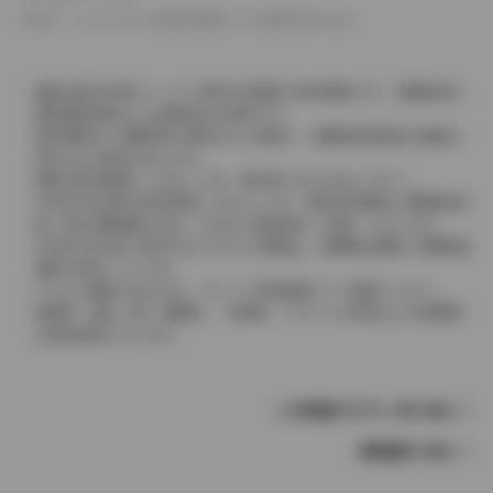
革シートについては一部合皮を使用している場合があります。
価格は販売当時のメーカー希望小売価格で参考価格です。消費税率は
価格情報登録または更新時点の税率です。
販売期間中に消費税率が変更された車種で、消費税率変更前の価格が
表示される場合があります。
実際の販売価格につきましては、販売店におたずねください。
2004年4月以降の発売車種につきましては、車両本体価格と消費税相当
額（地方消費税額を含む）を含んだ総額表示（内税）となります。
2004年3月以前に発売されたモデルの価格は、消費税込価格と消費税抜
価格が混在しています。
どちらの価格であるかは、グレード詳細画面にてご確認ください。
保険料、税金（除く消費税）、登録料、リサイクル料金などの諸費用
は別途必要となります。
この車種のモデル一覧へ戻る
車種選択へ戻る