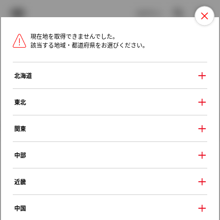
TOYOTA
検索
メニュ
ログイン
現在地を取得できませんでした。
ラインアップ
オーナーサポート
トピックス
該当する地域・都道府県をお選びください。
トヨタ認定中古車
メニュー
北海道
未設定
お気に入り
保存した見積り
閲覧履歴
東北
クルマ情報
関東
中部
トヨタ Ｃ－ＨＲ
近畿
Ｇ－Ｔ
2022年（令和4年） 8月発売
中国