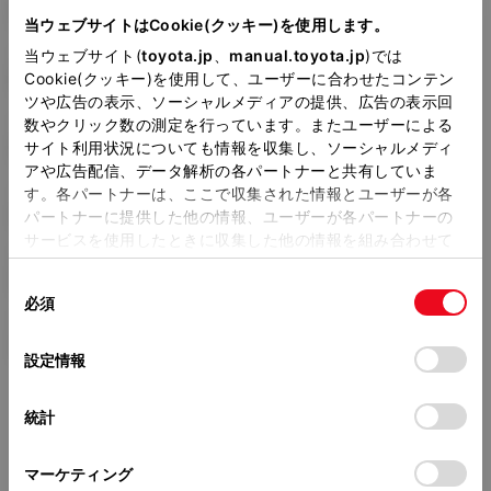
3BA-NGX10
当ウェブサイトはCookie(クッキー)を使用します。
当ウェブサイト(
toyota.jp
、
manual.toyota.jp
)では
全長
×
全幅
×
全高
4385
×
1795
×
1550mm
Cookie(クッキー)を使用して、ユーザーに合わせたコンテン
ツや広告の表示、ソーシャルメディアの提供、広告の表示回
ホイールベース ※1
数やクリック数の測定を行っています。またユーザーによる
2640mm
サイト利用状況についても情報を収集し、ソーシャルメディ
アや広告配信、データ解析の各パートナーと共有していま
トレッド前／後
す。各パートナーは、ここで収集された情報とユーザーが各
1540/1540mm
パートナーに提供した他の情報、ユーザーが各パートナーの
サービスを使用したときに収集した他の情報を組み合わせて
室内長
×
室内幅
×
室内高
使用することがあります。当ウェブサイトの使用を続行する
1800
×
1455
×
1210mm
同
とCookie(クッキー)に同意したこととなります。
必須
意
車両重量
の
「すべてのCookieを許可」をクリックすることで、お客様の
1390kg
選
デバイスにすべてのCookie(クッキー)が保存されることに同
設定情報
択
意したことになります。Cookie(クッキー)のオプトアウト、
設定の変更、同意を撤回したりするにあたっては、当社の
統計
「
Cookie（クッキー）情報の取り扱いについて
」をご覧くだ
さい。
マーケティング