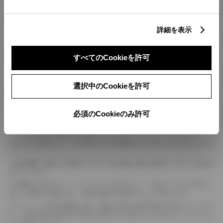
燃料・性能・詳細スペック
詳細を表示
装備・オプション
すべてのCookieを許可
選択中のCookieを許可
ボディカラー
必須のCookieのみ許可
車の種類、仕様により数値が複数ある場合とサスペンション形式などにより、ホイ
ールベースが左右で数値が異なる場合がございます。
エンジン仕様により、×2の表記がしてある場合がございます。（ロータリーエンジ
ン）
車の種類、仕様により燃料タンクが二つある場合と異なる燃料タンクが二つある場
合がございます。
燃費表示はWLTCモード、10・15モード又は10モード、JC08モードのいずれかに
基づいた試験上の数値であり、実際の数値は走行条件などにより異なります。
ドライバーが任意で駆動を２輪・４輪を切り替える事が出来る４WDを「パートタイ
ム」、車両の設定で常時又は可変又は切替えを行う事を主とするものを「フルタイム」
として表示しています。