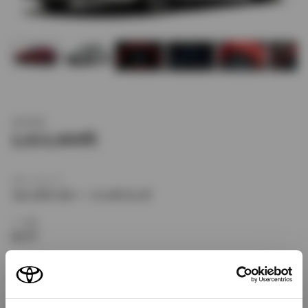
新車価格
2,613,600
ボディタイプ
コンパクトカー・ハッチバック
ドア数
5ドア
乗車定員
5名
型式