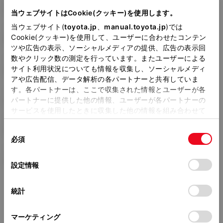
3BA-NRE214H
当ウェブサイトはCookie(クッキー)を使用します。
当ウェブサイト(
toyota.jp
、
manual.toyota.jp
)では
全長
×
全幅
×
全高
Cookie(クッキー)を使用して、ユーザーに合わせたコンテン
4375
×
1790
×
1490mm
ツや広告の表示、ソーシャルメディアの提供、広告の表示回
数やクリック数の測定を行っています。またユーザーによる
ホイールベース ※1
サイト利用状況についても情報を収集し、ソーシャルメディ
2640mm
アや広告配信、データ解析の各パートナーと共有していま
す。各パートナーは、ここで収集された情報とユーザーが各
トレッド前／後
1530/1535mm
パートナーに提供した他の情報、ユーザーが各パートナーの
サービスを使用したときに収集した他の情報を組み合わせて
室内長
×
室内幅
×
室内高
使用することがあります。当ウェブサイトの使用を続行する
1795
×
1510
×
1155mm
同
とCookie(クッキー)に同意したこととなります。
必須
意
車両重量
の
「すべてのCookieを許可」をクリックすることで、お客様の
1400kg
選
デバイスにすべてのCookie(クッキー)が保存されることに同
設定情報
択
意したことになります。Cookie(クッキー)のオプトアウト、
設定の変更、同意を撤回したりするにあたっては、当社の
統計
「
Cookie（クッキー）情報の取り扱いについて
」をご覧くだ
さい。
マーケティング