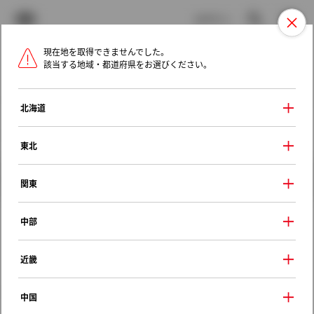
TOYOTA
検索
メニュ
ログイン
現在地を取得できませんでした。
ラインアップ
オーナーサポート
トピックス
該当する地域・都道府県をお選びください。
トヨタ認定中古車
メニュー
北海道
未設定
お気に入り
保存した見積り
閲覧履歴
東北
クルマ情報
関東
中部
トヨタ カローラスポーツ
近畿
Ｇ Ｚ
2018年（平成30年） 6月発売
中国