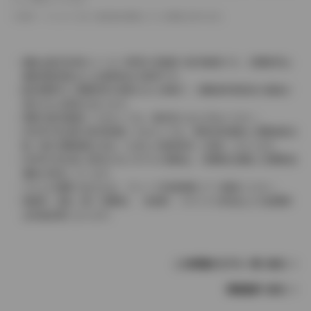
革シートについては一部合皮を使用している場合があります。
価格は販売当時のメーカー希望小売価格で参考価格です。消費税率は
価格情報登録または更新時点の税率です。
販売期間中に消費税率が変更された車種で、消費税率変更前の価格が
表示される場合があります。
実際の販売価格につきましては、販売店におたずねください。
2004年4月以降の発売車種につきましては、車両本体価格と消費税相当
額（地方消費税額を含む）を含んだ総額表示（内税）となります。
2004年3月以前に発売されたモデルの価格は、消費税込価格と消費税抜
価格が混在しています。
どちらの価格であるかは、グレード詳細画面にてご確認ください。
保険料、税金（除く消費税）、登録料、リサイクル料金などの諸費用
は別途必要となります。
この車種のモデル一覧へ戻る
車種選択へ戻る