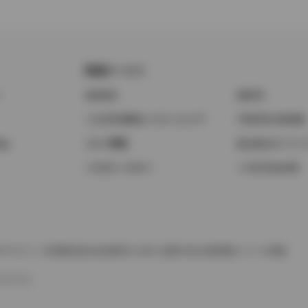
関連サービス
ト
GAZOO
KINTO
トヨタ中古車オンラインストア
TOYOTA SHARE
ng
クルマ買取
法人向けカーリー
トヨタレンタカー
トヨタのau/UQ
TAアカウント利用規約
反社会的勢力に対する基本方針
企業情報
リコール情報
SERVED.