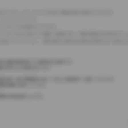
式などにより、ホイールベースが左右で数値が異なる場合がございます。
（ロータリーエンジン）
タンクが二つある場合がございます。
C08モードのいずれかに基づいた試験上の数値であり、実際の数値は走行条件などに
４WDを「パートタイム」、車両の設定で常時又は可変又は切替えを行う事を主
率は価格情報登録または更新時点の税率です。
格が表示される場合があります。
費税相当額（地方消費税額を含む）を含んだ総額表示（内税）となります。
消費税抜価格が混在しています。
。
費用は別途必要となります。