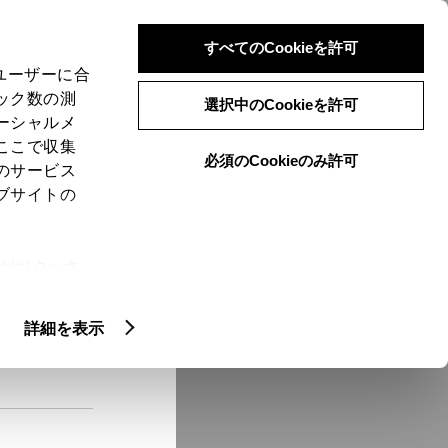
検索
メニュー
ログイン
すべてのCookieを許可
、ユーザーに合
ック数の測
選択中のCookieを許可
ーシャルメ
ここで収集
必須のCookieのみ許可
メニュー
のサービス
ブサイトの
域
未設定
ie(クッキ
、設定の変
扱いについ
クルマ情報
詳細を表示