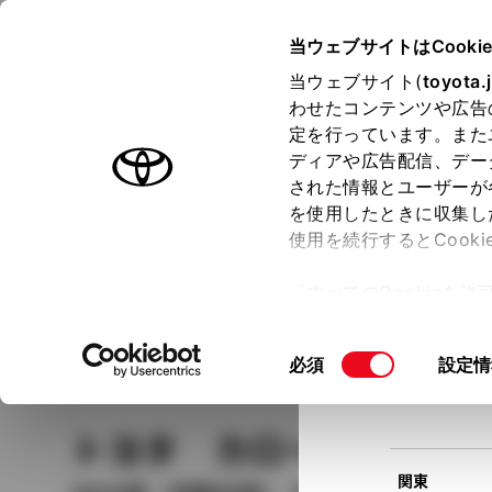
TOYOTA
当ウェブサイトはCooki
当ウェブサイト(
toyota.
わせたコンテンツや広告
ラインアップ
オーナーサポート
トピックス
定を行っています。また
現在
ディアや広告配信、デー
トヨタ認定中古車
該当
された情報とユーザーが
を使用したときに収集し
中古車を探す
トヨタ認定中古車の魅力
3つの買い方
使用を続行するとCook
北海道
「すべてのCookieを
ー)が保存されることに同
更、同意を撤回したりす
車種
の選択
同
必須
設定情
て
」をご覧ください。
東北
意
の
トヨタ カローラスポ
選
択
関東