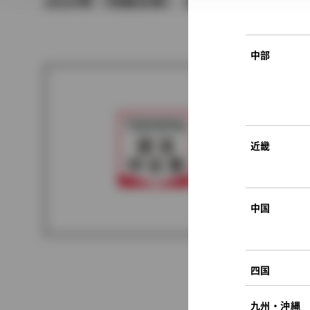
2019年（令和元年） 10月発売
中部
近畿
中国
四国
九州・沖縄