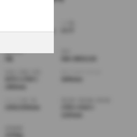
ボディタイプ
ドア数
コンパクトカー・ハッ
5ドア
チバック
乗車定員
型式
5名
6AA-ZWE211H
全長
×
全幅
×
全高
ホイールベース ※1
4375
×
1790
×
2640mm
1460mm
トレッド前／後
室内長
×
室内幅
×
室内高
1530/1530mm
1795
×
1510
×
1155mm
車両重量
1370kg