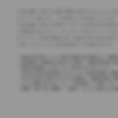
車の種類、仕様により数値が複数ある場合とサスペンション形
エンジン仕様により、×2の表記がしてある場合がございます。
車の種類、仕様により燃料タンクが二つある場合と異なる燃料
燃費表示はWLTCモード、10・15モード又は10モード、J
ドライバーが任意で駆動を２輪・４輪を切り替える事が出来る
革シートについては一部合皮を使用している場合があります。
価格は販売当時のメーカー希望小売価格で参考価格です。消費税
販売期間中に消費税率が変更された車種で、消費税率変更前の価
実際の販売価格につきましては、販売店におたずねください。
2004年4月以降の発売車種につきましては、車両本体価格と消
2004年3月以前に発売されたモデルの価格は、消費税込価格と
どちらの価格であるかは、グレード詳細画面にてご確認ください
保険料、税金（除く消費税）、登録料、リサイクル料金などの諸