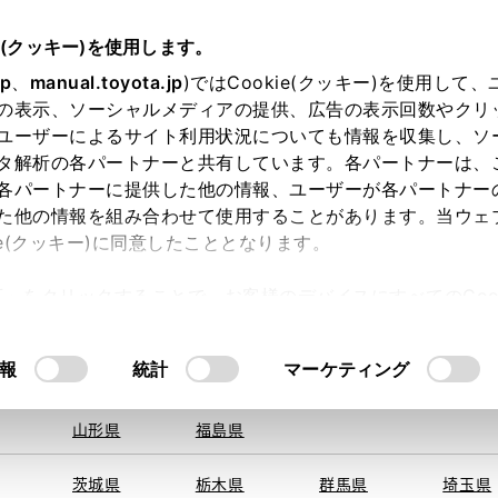
e(クッキー)を使用します。
jp
、
manual.toyota.jp
)ではCookie(クッキー)を使用して
の表示、ソーシャルメディアの提供、広告の表示回数やクリ
ユーザーによるサイト利用状況についても情報を収集し、ソ
地を取得できませんでした。
タ解析の各パートナーと共有しています。各パートナーは、
する地域・都道府県をお選びください。
各パートナーに提供した他の情報、ユーザーが各パートナー
た他の情報を組み合わせて使用することがあります。当ウェ
オンライン購入
お気に入り
保存した見積り
閲覧履歴
お住まいの地
ie(クッキー)に同意したこととなります。
旭川
釧路
札幌
帯広
許可」をクリックすることで、お客様のデバイスにすべてのCook
函館
北見
室蘭、苫小
意したことになります。Cookie(クッキー)のオプトアウト
牧、
ひだか
るにあたっては、当社の「
Cookie（クッキー）情報の取り
モデル・年式
・グレード
の選択
報
統計
マーケティング
青森県
岩手県
宮城県
秋田県
山形県
福島県
ーツ
ハイブリッドＧ Ｘ
茨城県
栃木県
群馬県
埼玉県