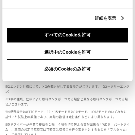
燃料・性能・詳細スペック
詳細を表示
装備・オプション
すべてのCookieを許可
選択中のCookieを許可
ボディカラー
必須のCookieのみ許可
車の種類、仕様により数値が複数ある場合とサスペンション形式などにより、ホイ
ールベースが左右で数値が異なる場合がございます。
エンジン仕様により、×2の表記がしてある場合がございます。（ロータリーエンジ
ン）
車の種類、仕様により燃料タンクが二つある場合と異なる燃料タンクが二つある場
合がございます。
燃費表示はWLTCモード、10・15モード又は10モード、JC08モードのいずれかに
基づいた試験上の数値であり、実際の数値は走行条件などにより異なります。
ドライバーが任意で駆動を２輪・４輪を切り替える事が出来る４WDを「パートタイ
ム」、車両の設定で常時又は可変又は切替えを行う事を主とするものを「フルタイム」
として表示しています。