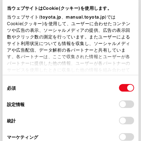
6AA-ZWE213H
当ウェブサイトはCookie(クッキー)を使用します。
当ウェブサイト(
toyota.jp
、
manual.toyota.jp
)では
全長
×
全幅
×
全高
Cookie(クッキー)を使用して、ユーザーに合わせたコンテン
4375
×
1790
×
1460mm
ツや広告の表示、ソーシャルメディアの提供、広告の表示回
数やクリック数の測定を行っています。またユーザーによる
ホイールベース ※1
サイト利用状況についても情報を収集し、ソーシャルメディ
2640mm
アや広告配信、データ解析の各パートナーと共有していま
す。各パートナーは、ここで収集された情報とユーザーが各
トレッド前／後
1530/1530mm
パートナーに提供した他の情報、ユーザーが各パートナーの
サービスを使用したときに収集した他の情報を組み合わせて
室内長
×
室内幅
×
室内高
使用することがあります。当ウェブサイトの使用を続行する
1795
×
1510
×
1155mm
同
とCookie(クッキー)に同意したこととなります。
必須
意
車両重量
の
「すべてのCookieを許可」をクリックすることで、お客様の
1360kg
選
デバイスにすべてのCookie(クッキー)が保存されることに同
設定情報
択
意したことになります。Cookie(クッキー)のオプトアウト、
設定の変更、同意を撤回したりするにあたっては、当社の
統計
「
Cookie（クッキー）情報の取り扱いについて
」をご覧くだ
さい。
マーケティング