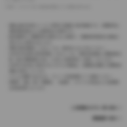
革シートについては一部合皮を使用している場合があります。
価格は販売当時のメーカー希望小売価格で参考価格です。消費税率は
価格情報登録または更新時点の税率です。
販売期間中に消費税率が変更された車種で、消費税率変更前の価格が
表示される場合があります。
実際の販売価格につきましては、販売店におたずねください。
2004年4月以降の発売車種につきましては、車両本体価格と消費税相当
額（地方消費税額を含む）を含んだ総額表示（内税）となります。
2004年3月以前に発売されたモデルの価格は、消費税込価格と消費税抜
価格が混在しています。
どちらの価格であるかは、グレード詳細画面にてご確認ください。
保険料、税金（除く消費税）、登録料、リサイクル料金などの諸費用
は別途必要となります。
この車種のモデル一覧へ戻る
車種選択へ戻る