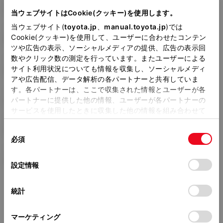
3BA-NRE214H
当ウェブサイトはCookie(クッキー)を使用します。
当ウェブサイト(
toyota.jp
、
manual.toyota.jp
)では
全長
×
全幅
×
全高
Cookie(クッキー)を使用して、ユーザーに合わせたコンテン
4375
×
1790
×
1490mm
ツや広告の表示、ソーシャルメディアの提供、広告の表示回
数やクリック数の測定を行っています。またユーザーによる
ホイールベース ※1
サイト利用状況についても情報を収集し、ソーシャルメディ
2640mm
アや広告配信、データ解析の各パートナーと共有していま
す。各パートナーは、ここで収集された情報とユーザーが各
トレッド前／後
1530/1535mm
パートナーに提供した他の情報、ユーザーが各パートナーの
サービスを使用したときに収集した他の情報を組み合わせて
室内長
×
室内幅
×
室内高
使用することがあります。当ウェブサイトの使用を続行する
1795
×
1510
×
1155mm
同
とCookie(クッキー)に同意したこととなります。
必須
意
車両重量
の
「すべてのCookieを許可」をクリックすることで、お客様の
1370kg
選
デバイスにすべてのCookie(クッキー)が保存されることに同
設定情報
択
意したことになります。Cookie(クッキー)のオプトアウト、
設定の変更、同意を撤回したりするにあたっては、当社の
統計
「
Cookie（クッキー）情報の取り扱いについて
」をご覧くだ
さい。
マーケティング