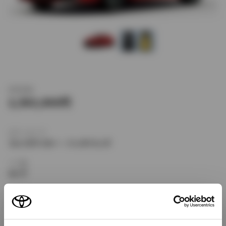
新車価格
2,583,000
ボディタイプ
コンパクトカー・ハッチバック
ドア数
5ドア
乗車定員
5名
型式