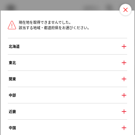
TOYOTA
検索
メニュ
ログイン
現在地を取得できませんでした。
ラインアップ
オーナーサポート
トピックス
該当する地域・都道府県をお選びください。
トヨタ認定中古車
メニュー
北海道
未設定
お気に入り
保存した見積り
閲覧履歴
東北
クルマ情報
関東
中部
トヨタ カローラスポーツ
近畿
ハイブリッドＧ Ｘ
2024年（令和6年） 4月発売
中国