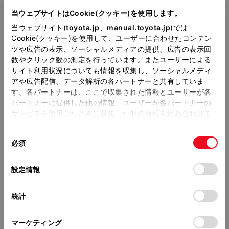
6AA-ZWE219H
当ウェブサイトはCookie(クッキー)を使用します。
当ウェブサイト(
toyota.jp
、
manual.toyota.jp
)では
全長
×
全幅
×
全高
Cookie(クッキー)を使用して、ユーザーに合わせたコンテン
4375
×
1790
×
1460mm
ツや広告の表示、ソーシャルメディアの提供、広告の表示回
数やクリック数の測定を行っています。またユーザーによる
ホイールベース ※1
サイト利用状況についても情報を収集し、ソーシャルメディ
2640mm
アや広告配信、データ解析の各パートナーと共有していま
す。各パートナーは、ここで収集された情報とユーザーが各
トレッド前／後
1530/1530mm
パートナーに提供した他の情報、ユーザーが各パートナーの
サービスを使用したときに収集した他の情報を組み合わせて
室内長
×
室内幅
×
室内高
使用することがあります。当ウェブサイトの使用を続行する
1795
×
1510
×
1155mm
同
とCookie(クッキー)に同意したこととなります。
必須
意
車両重量
の
「すべてのCookieを許可」をクリックすることで、お客様の
1360kg
選
デバイスにすべてのCookie(クッキー)が保存されることに同
設定情報
択
意したことになります。Cookie(クッキー)のオプトアウト、
設定の変更、同意を撤回したりするにあたっては、当社の
統計
「
Cookie（クッキー）情報の取り扱いについて
」をご覧くだ
さい。
マーケティング