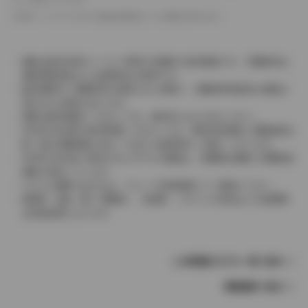
革シートについては一部合皮を使用している場合があります。
価格は販売当時のメーカー希望小売価格で参考価格です。消費税率は
価格情報登録または更新時点の税率です。
販売期間中に消費税率が変更された車種で、消費税率変更前の価格が
表示される場合があります。
実際の販売価格につきましては、販売店におたずねください。
2004年4月以降の発売車種につきましては、車両本体価格と消費税相当
額（地方消費税額を含む）を含んだ総額表示（内税）となります。
2004年3月以前に発売されたモデルの価格は、消費税込価格と消費税抜
価格が混在しています。
どちらの価格であるかは、グレード詳細画面にてご確認ください。
保険料、税金（除く消費税）、登録料、リサイクル料金などの諸費用
は別途必要となります。
この車種のモデル一覧へ戻る
車種選択へ戻る