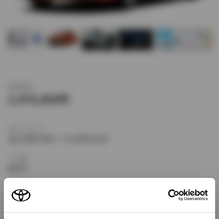
新車価格
2,470,000
ボディタイプ
コンパクトカー・ハッチバック
ドア数
5ドア
乗車定員
5名
型式