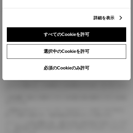
燃料・性能・詳細スペック
詳細を表示
装備・オプション
すべてのCookieを許可
選択中のCookieを許可
ボディカラー
必須のCookieのみ許可
車の種類、仕様により数値が複数ある場合とサスペンション形式などにより、ホイ
ールベースが左右で数値が異なる場合がございます。
エンジン仕様により、×2の表記がしてある場合がございます。（ロータリーエンジ
ン）
車の種類、仕様により燃料タンクが二つある場合と異なる燃料タンクが二つある場
合がございます。
燃費表示はWLTCモード、10・15モード又は10モード、JC08モードのいずれかに
基づいた試験上の数値であり、実際の数値は走行条件などにより異なります。
ドライバーが任意で駆動を２輪・４輪を切り替える事が出来る４WDを「パートタイ
ム」、車両の設定で常時又は可変又は切替えを行う事を主とするものを「フルタイム」
として表示しています。