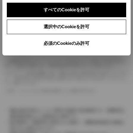
ボディカラー
すべてのCookieを許可
車の種類、仕様により数値が複数ある場合とサスペンション形式などにより、ホイ
選択中のCookieを許可
ールベースが左右で数値が異なる場合がございます。
エンジン仕様により、×2の表記がしてある場合がございます。（ロータリーエンジ
ン）
必須のCookieのみ許可
車の種類、仕様により燃料タンクが二つある場合と異なる燃料タンクが二つある場
合がございます。
燃費表示はWLTCモード、10・15モード又は10モード、JC08モードのいずれかに
基づいた試験上の数値であり、実際の数値は走行条件などにより異なります。
ドライバーが任意で駆動を２輪・４輪を切り替える事が出来る４WDを「パートタイ
ム」、車両の設定で常時又は可変又は切替えを行う事を主とするものを「フルタイム」
として表示しています。
革シートについては一部合皮を使用している場合があります。
価格は販売当時のメーカー希望小売価格で参考価格です。消費税率は
価格情報登録または更新時点の税率です。
販売期間中に消費税率が変更された車種で、消費税率変更前の価格が
表示される場合があります。