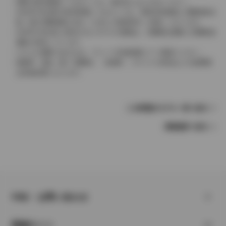
実際の販売価格につきましては、販売店におたずねください。
2004年4月以降の発売車種につきましては、車両本体価格と消費税相当
額（地方消費税額を含む）を含んだ総額表示（内税）となります。
2004年3月以前に発売されたモデルの価格は、消費税込価格と消費税抜
価格が混在しています。
どちらの価格であるかは、グレード詳細画面にてご確認ください。
保険料、税金（除く消費税）、登録料、リサイクル料金などの諸費用
は別途必要となります。
この車種のモデル一覧へ戻る
車種選択へ戻る
FAQ・お問い合わせ
関連サイト