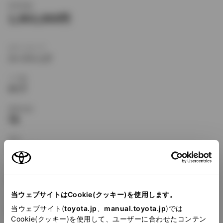
新車価格
1,903,000
ボディタイプ
ハードトップ
ドア数
4ドア
乗車定員
5名
型式
E-AE101
全長
×
全幅
×
全高
4365
×
1695
×
1310mm
当ウェブサイトはCookie(クッキー)を使用します。
ホイールベース ※1
当ウェブサイト(
toyota.jp
、
manual.toyota.jp
)では
2465mm
Cookie(クッキー)を使用して、ユーザーに合わせたコンテン