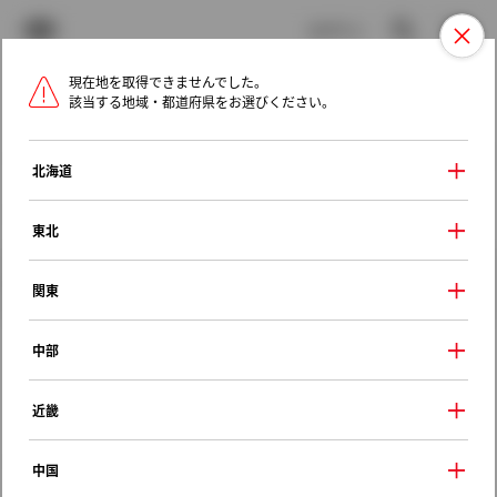
TOYOTA
検索
メニュ
ログイン
現在地を取得できませんでした。
ラインアップ
オーナーサポート
トピックス
該当する地域・都道府県をお選びください。
トヨタ認定中古車
メニュー
北海道
未設定
お気に入り
保存した見積り
閲覧履歴
東北
クルマ情報
関東
中部
トヨタ カローラセレス
近畿
Ｇタイプ エクストラパッケージ
1992年（平成4年） 5月発売
中国