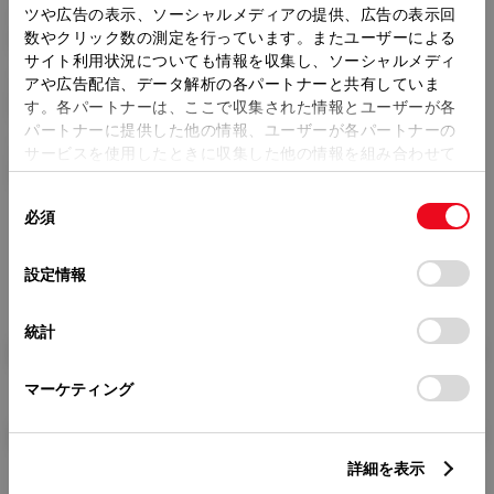
ツや広告の表示、ソーシャルメディアの提供、広告の表示回
トレッド前／後
数やクリック数の測定を行っています。またユーザーによる
1460/1440mm
サイト利用状況についても情報を収集し、ソーシャルメディ
アや広告配信、データ解析の各パートナーと共有していま
室内長
×
室内幅
×
室内高
1795
×
1420
×
1090mm
す。各パートナーは、ここで収集された情報とユーザーが各
パートナーに提供した他の情報、ユーザーが各パートナーの
車両重量
サービスを使用したときに収集した他の情報を組み合わせて
1130kg
使用することがあります。当ウェブサイトの使用を続行する
同
とCookie(クッキー)に同意したこととなります。
必須
意
の
「すべてのCookieを許可」をクリックすることで、お客様の
選
デバイスにすべてのCookie(クッキー)が保存されることに同
設定情報
択
意したことになります。Cookie(クッキー)のオプトアウト、
設定の変更、同意を撤回したりするにあたっては、当社の
統計
「
Cookie（クッキー）情報の取り扱いについて
」をご覧くだ
燃料・性能・詳細スペック
さい。
マーケティング
装備・オプション
詳細を表示