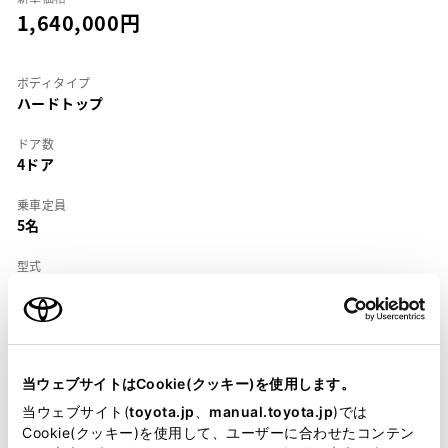
1,640,000
ボディタイプ
ハードトップ
ドア数
4ドア
乗車定員
5名
型式
E-AE101
全長
×
全幅
×
全高
4365
×
1695
×
1315mm
当ウェブサイトはCookie(クッキー)を使用します。
ホイールベース ※1
2465mm
当ウェブサイト(
toyota.jp
、
manual.toyota.jp
)では
Cookie(クッキー)を使用して、ユーザーに合わせたコンテン