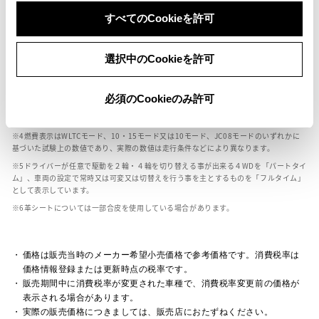
ボディカラー
すべてのCookieを許可
車の種類、仕様により数値が複数ある場合とサスペンション形式などにより、ホイ
選択中のCookieを許可
ールベースが左右で数値が異なる場合がございます。
エンジン仕様により、×2の表記がしてある場合がございます。（ロータリーエンジ
ン）
必須のCookieのみ許可
車の種類、仕様により燃料タンクが二つある場合と異なる燃料タンクが二つある場
合がございます。
燃費表示はWLTCモード、10・15モード又は10モード、JC08モードのいずれかに
基づいた試験上の数値であり、実際の数値は走行条件などにより異なります。
ドライバーが任意で駆動を２輪・４輪を切り替える事が出来る４WDを「パートタイ
ム」、車両の設定で常時又は可変又は切替えを行う事を主とするものを「フルタイム」
として表示しています。
革シートについては一部合皮を使用している場合があります。
価格は販売当時のメーカー希望小売価格で参考価格です。消費税率は
価格情報登録または更新時点の税率です。
販売期間中に消費税率が変更された車種で、消費税率変更前の価格が
表示される場合があります。
実際の販売価格につきましては、販売店におたずねください。