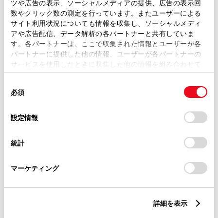
トレッド前／後
ツや広告の表示、ソーシャルメディアの提供、広告の表示回
1460/1450mm
数やクリック数の測定を行っています。またユーザーによる
サイト利用状況についても情報を収集し、ソーシャルメディ
室内長
×
室内幅
×
室内高
アや広告配信、データ解析の各パートナーと共有していま
1795
×
1420
×
1090mm
す。各パートナーは、ここで収集された情報とユーザーが各
パートナーに提供した他の情報、ユーザーが各パートナーの
車両重量
サービスを使用したときに収集した他の情報を組み合わせて
1090kg
使用することがあります。当ウェブサイトの使用を続行する
同
とCookie(クッキー)に同意したこととなります。
必須
意
の
「すべてのCookieを許可」をクリックすることで、お客様の
選
デバイスにすべてのCookie(クッキー)が保存されることに同
設定情報
択
意したことになります。Cookie(クッキー)のオプトアウト、
設定の変更、同意を撤回したりするにあたっては、当社の
統計
「
Cookie（クッキー）情報の取り扱いについて
」をご覧くだ
燃料・性能・詳細スペック
さい。
マーケティング
装備・オプション
詳細を表示