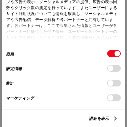
トレッド前／後
ツや広告の表示、ソーシャルメディアの提供、広告の表示回
1470/1460mm
数やクリック数の測定を行っています。またユーザーによる
サイト利用状況についても情報を収集し、ソーシャルメディ
室内長
×
室内幅
×
室内高
アや広告配信、データ解析の各パートナーと共有していま
1795
×
1420
×
1090mm
す。各パートナーは、ここで収集された情報とユーザーが各
パートナーに提供した他の情報、ユーザーが各パートナーの
車両重量
サービスを使用したときに収集した他の情報を組み合わせて
1050kg
使用することがあります。当ウェブサイトの使用を続行する
同
とCookie(クッキー)に同意したこととなります。
必須
意
の
「すべてのCookieを許可」をクリックすることで、お客様の
選
デバイスにすべてのCookie(クッキー)が保存されることに同
設定情報
択
意したことになります。Cookie(クッキー)のオプトアウト、
設定の変更、同意を撤回したりするにあたっては、当社の
統計
「
Cookie（クッキー）情報の取り扱いについて
」をご覧くだ
燃料・性能・詳細スペック
さい。
マーケティング
装備・オプション
詳細を表示