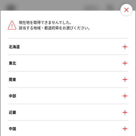
TOYOTA
検索
メニュ
ログイン
現在地を取得できませんでした。
ラインアップ
オーナーサポート
トピックス
該当する地域・都道府県をお選びください。
トヨタ認定中古車
メニュー
北海道
未設定
お気に入り
保存した見積り
閲覧履歴
東北
クルマ情報
関東
中部
トヨタ カローラセレス
近畿
Ｆタイプ エクストラパッケージ
1996年（平成8年） 5月発売
中国