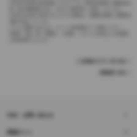
2004年4月以降の発売車種につきましては、車両本体価格と消費税相当
額（地方消費税額を含む）を含んだ総額表示（内税）となります。
2004年3月以前に発売されたモデルの価格は、消費税込価格と消費税抜
価格が混在しています。
どちらの価格であるかは、グレード詳細画面にてご確認ください。
保険料、税金（除く消費税）、登録料、リサイクル料金などの諸費用
は別途必要となります。
この車種のモデル一覧へ戻る
車種選択へ戻る
FAQ・お問い合わせ
関連サイト