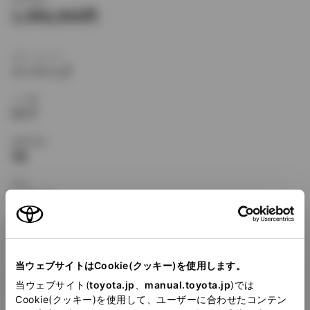
1,498,000
ボディタイプ
ハードトップ
ドア数
4ドア
乗車定員
5名
型式
E-AE100
全長
×
全幅
×
全高
4365
×
1695
×
1315mm
当ウェブサイトはCookie(クッキー)を使用します。
ホイールベース ※1
2465mm
当ウェブサイト(
toyota.jp
、
manual.toyota.jp
)では
Cookie(クッキー)を使用して、ユーザーに合わせたコンテン