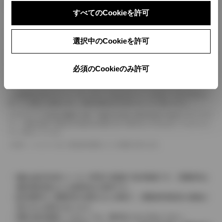
ボディカラー
すべてのCookieを許可
車の種類、仕様により数値が複数ある場合とサスペンション形式などにより、ホイ
選択中のCookieを許可
ールベースが左右で数値が異なる場合がございます。
エンジン仕様により、×2の表記がしてある場合がございます。（ロータリーエンジ
ン）
必須のCookieのみ許可
車の種類、仕様により燃料タンクが二つある場合と異なる燃料タンクが二つある場
合がございます。
燃費表示はWLTCモード、10・15モード又は10モード、JC08モードのいずれかに
基づいた試験上の数値であり、実際の数値は走行条件などにより異なります。
ドライバーが任意で駆動を２輪・４輪を切り替える事が出来る４WDを「パートタイ
ム」、車両の設定で常時又は可変又は切替えを行う事を主とするものを「フルタイム」
として表示しています。
革シートについては一部合皮を使用している場合があります。
価格は販売当時のメーカー希望小売価格で参考価格です。消費税率は
価格情報登録または更新時点の税率です。
販売期間中に消費税率が変更された車種で、消費税率変更前の価格が
表示される場合があります。
実際の販売価格につきましては、販売店におたずねください。