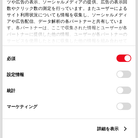
トレッド前／後
ツや広告の表示、ソーシャルメディアの提供、広告の表示回
1460/1440mm
数やクリック数の測定を行っています。またユーザーによる
サイト利用状況についても情報を収集し、ソーシャルメディ
室内長
×
室内幅
×
室内高
アや広告配信、データ解析の各パートナーと共有していま
1795
×
1420
×
1090mm
す。各パートナーは、ここで収集された情報とユーザーが各
パートナーに提供した他の情報、ユーザーが各パートナーの
車両重量
サービスを使用したときに収集した他の情報を組み合わせて
1120kg
使用することがあります。当ウェブサイトの使用を続行する
同
とCookie(クッキー)に同意したこととなります。
必須
意
の
「すべてのCookieを許可」をクリックすることで、お客様の
選
デバイスにすべてのCookie(クッキー)が保存されることに同
設定情報
択
意したことになります。Cookie(クッキー)のオプトアウト、
設定の変更、同意を撤回したりするにあたっては、当社の
統計
「
Cookie（クッキー）情報の取り扱いについて
」をご覧くだ
燃料・性能・詳細スペック
さい。
マーケティング
装備・オプション
詳細を表示