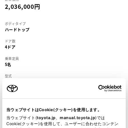
2,036,000
ボディタイプ
ハードトップ
ドア数
4ドア
乗車定員
5名
型式
E-AE101
全長
×
全幅
×
全高
4365
×
1695
×
1310mm
当ウェブサイトはCookie(クッキー)を使用します。
ホイールベース ※1
2465mm
当ウェブサイト(
toyota.jp
、
manual.toyota.jp
)では
Cookie(クッキー)を使用して、ユーザーに合わせたコンテン