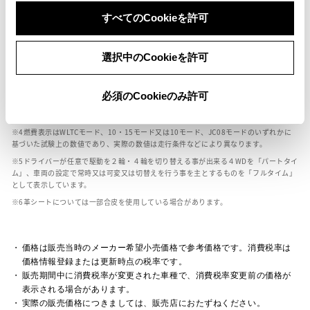
ボディカラー
すべてのCookieを許可
車の種類、仕様により数値が複数ある場合とサスペンション形式などにより、ホイ
選択中のCookieを許可
ールベースが左右で数値が異なる場合がございます。
エンジン仕様により、×2の表記がしてある場合がございます。（ロータリーエンジ
ン）
必須のCookieのみ許可
車の種類、仕様により燃料タンクが二つある場合と異なる燃料タンクが二つある場
合がございます。
燃費表示はWLTCモード、10・15モード又は10モード、JC08モードのいずれかに
基づいた試験上の数値であり、実際の数値は走行条件などにより異なります。
ドライバーが任意で駆動を２輪・４輪を切り替える事が出来る４WDを「パートタイ
ム」、車両の設定で常時又は可変又は切替えを行う事を主とするものを「フルタイム」
として表示しています。
革シートについては一部合皮を使用している場合があります。
価格は販売当時のメーカー希望小売価格で参考価格です。消費税率は
価格情報登録または更新時点の税率です。
販売期間中に消費税率が変更された車種で、消費税率変更前の価格が
表示される場合があります。
実際の販売価格につきましては、販売店におたずねください。