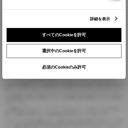
燃料・性能・詳細スペック
詳細を表示
装備・オプション
すべてのCookieを許可
選択中のCookieを許可
ボディカラー
必須のCookieのみ許可
車の種類、仕様により数値が複数ある場合とサスペンション形式などにより、ホイ
ールベースが左右で数値が異なる場合がございます。
エンジン仕様により、×2の表記がしてある場合がございます。（ロータリーエンジ
ン）
車の種類、仕様により燃料タンクが二つある場合と異なる燃料タンクが二つある場
合がございます。
燃費表示はWLTCモード、10・15モード又は10モード、JC08モードのいずれかに
基づいた試験上の数値であり、実際の数値は走行条件などにより異なります。
ドライバーが任意で駆動を２輪・４輪を切り替える事が出来る４WDを「パートタイ
ム」、車両の設定で常時又は可変又は切替えを行う事を主とするものを「フルタイム」