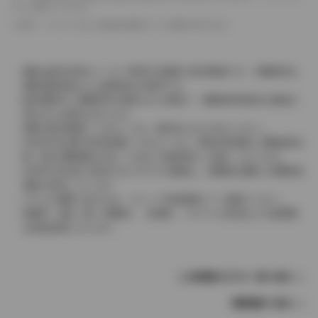
として表示しています。
革シートについては一部合皮を使用している場合があります。
価格は販売当時のメーカー希望小売価格で参考価格です。消費税率は
価格情報登録または更新時点の税率です。
販売期間中に消費税率が変更された車種で、消費税率変更前の価格が
表示される場合があります。
実際の販売価格につきましては、販売店におたずねください。
2004年4月以降の発売車種につきましては、車両本体価格と消費税相当
額（地方消費税額を含む）を含んだ総額表示（内税）となります。
2004年3月以前に発売されたモデルの価格は、消費税込価格と消費税抜
価格が混在しています。
どちらの価格であるかは、グレード詳細画面にてご確認ください。
保険料、税金（除く消費税）、登録料、リサイクル料金などの諸費用
は別途必要となります。
この車種のモデル一覧へ戻る
車種選択へ戻る