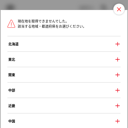
TOYOTA
検索
メニュ
ログイン
現在地を取得できませんでした。
ラインアップ
オーナーサポート
トピックス
該当する地域・都道府県をお選びください。
トヨタ認定中古車
メニュー
北海道
未設定
お気に入り
保存した見積り
閲覧履歴
東北
クルマ情報
関東
中部
トヨタ カローラフィールダー
近畿
Ｘ Ｇエディション
2002年（平成14年） 9月発売
中国