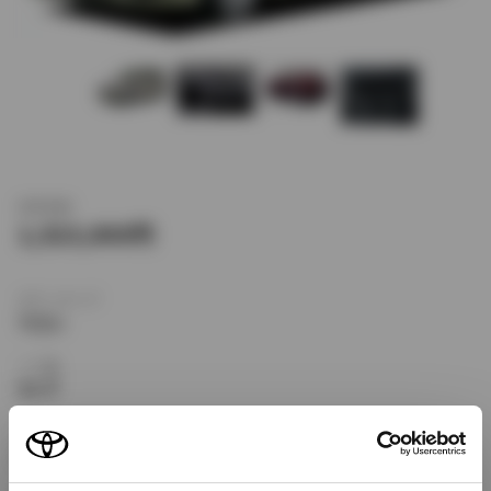
新車価格
1,523,000
ボディタイプ
ワゴン
ドア数
5ドア
乗車定員
5名