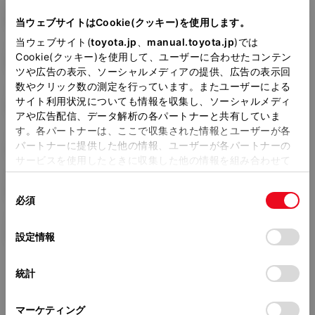
型式
UA-NZE121G
当ウェブサイトはCookie(クッキー)を使用します。
当ウェブサイト(
toyota.jp
、
manual.toyota.jp
)では
全長
×
全幅
×
全高
Cookie(クッキー)を使用して、ユーザーに合わせたコンテン
4410
×
1695
×
1520mm
ツや広告の表示、ソーシャルメディアの提供、広告の表示回
数やクリック数の測定を行っています。またユーザーによる
ホイールベース ※1
サイト利用状況についても情報を収集し、ソーシャルメディ
2600mm
アや広告配信、データ解析の各パートナーと共有していま
す。各パートナーは、ここで収集された情報とユーザーが各
トレッド前／後
パートナーに提供した他の情報、ユーザーが各パートナーの
1490/1470mm
サービスを使用したときに収集した他の情報を組み合わせて
使用することがあります。当ウェブサイトの使用を続行する
室内長
×
室内幅
×
室内高
同
とCookie(クッキー)に同意したこととなります。
1900
×
1430
×
1230mm
必須
意
の
「すべてのCookieを許可」をクリックすることで、お客様の
車両重量
選
デバイスにすべてのCookie(クッキー)が保存されることに同
1090kg
設定情報
択
意したことになります。Cookie(クッキー)のオプトアウト、
設定の変更、同意を撤回したりするにあたっては、当社の
統計
「
Cookie（クッキー）情報の取り扱いについて
」をご覧くだ
さい。
マーケティング