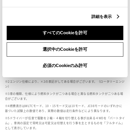
燃料・性能・詳細スペック
詳細を表示
装備・オプション
すべてのCookieを許可
選択中のCookieを許可
ボディカラー
必須のCookieのみ許可
車の種類、仕様により数値が複数ある場合とサスペンション形式などにより、ホイ
ールベースが左右で数値が異なる場合がございます。
エンジン仕様により、×2の表記がしてある場合がございます。（ロータリーエンジ
ン）
車の種類、仕様により燃料タンクが二つある場合と異なる燃料タンクが二つある場
合がございます。
燃費表示はWLTCモード、10・15モード又は10モード、JC08モードのいずれかに
基づいた試験上の数値であり、実際の数値は走行条件などにより異なります。
ドライバーが任意で駆動を２輪・４輪を切り替える事が出来る４WDを「パートタイ
ム」、車両の設定で常時又は可変又は切替えを行う事を主とするものを「フルタイム」
として表示しています。