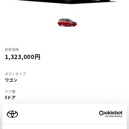
新車価格
1,323,000
ボディタイプ
ワゴン
ドア数
5ドア
乗車定員
5名
型式