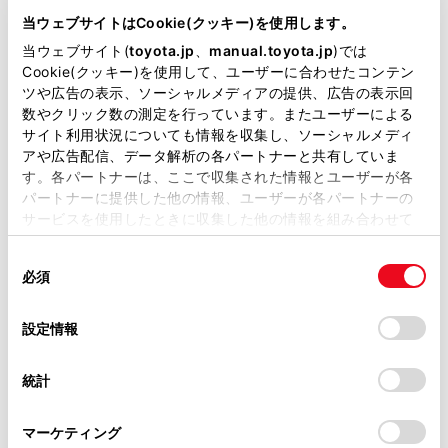
CBA-NZE121G
当ウェブサイトはCookie(クッキー)を使用します。
当ウェブサイト(
toyota.jp
、
manual.toyota.jp
)では
全長
×
全幅
×
全高
4410
×
1695
×
1510mm
Cookie(クッキー)を使用して、ユーザーに合わせたコンテン
ツや広告の表示、ソーシャルメディアの提供、広告の表示回
ホイールベース ※1
数やクリック数の測定を行っています。またユーザーによる
2600mm
サイト利用状況についても情報を収集し、ソーシャルメディ
アや広告配信、データ解析の各パートナーと共有していま
トレッド前／後
す。各パートナーは、ここで収集された情報とユーザーが各
1490/1470mm
パートナーに提供した他の情報、ユーザーが各パートナーの
サービスを使用したときに収集した他の情報を組み合わせて
室内長
×
室内幅
×
室内高
使用することがあります。当ウェブサイトの使用を続行する
1900
×
1430
×
1230mm
同
とCookie(クッキー)に同意したこととなります。
必須
意
車両重量
の
「すべてのCookieを許可」をクリックすることで、お客様の
1080kg
選
デバイスにすべてのCookie(クッキー)が保存されることに同
設定情報
択
意したことになります。Cookie(クッキー)のオプトアウト、
設定の変更、同意を撤回したりするにあたっては、当社の
統計
「
Cookie（クッキー）情報の取り扱いについて
」をご覧くだ
さい。
マーケティング