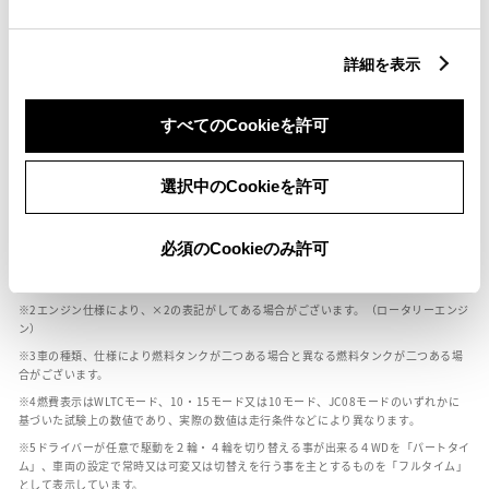
燃料・性能・詳細スペック
詳細を表示
装備・オプション
すべてのCookieを許可
選択中のCookieを許可
ボディカラー
必須のCookieのみ許可
車の種類、仕様により数値が複数ある場合とサスペンション形式などにより、ホイ
ールベースが左右で数値が異なる場合がございます。
エンジン仕様により、×2の表記がしてある場合がございます。（ロータリーエンジ
ン）
車の種類、仕様により燃料タンクが二つある場合と異なる燃料タンクが二つある場
合がございます。
燃費表示はWLTCモード、10・15モード又は10モード、JC08モードのいずれかに
基づいた試験上の数値であり、実際の数値は走行条件などにより異なります。
ドライバーが任意で駆動を２輪・４輪を切り替える事が出来る４WDを「パートタイ
ム」、車両の設定で常時又は可変又は切替えを行う事を主とするものを「フルタイム」
として表示しています。