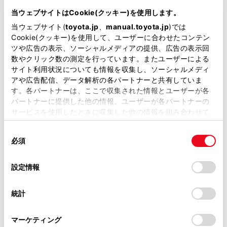
DBA-NZE121G
当ウェブサイトはCookie(クッキー)を使用します。
当ウェブサイト(
toyota.jp
、
manual.toyota.jp
)では
全長
×
全幅
×
全高
Cookie(クッキー)を使用して、ユーザーに合わせたコンテン
4410
×
1695
×
1520mm
ツや広告の表示、ソーシャルメディアの提供、広告の表示回
数やクリック数の測定を行っています。またユーザーによる
ホイールベース ※1
2600mm
サイト利用状況についても情報を収集し、ソーシャルメディ
アや広告配信、データ解析の各パートナーと共有していま
トレッド前／後
す。各パートナーは、ここで収集された情報とユーザーが各
1490/1470mm
パートナーに提供した他の情報、ユーザーが各パートナーの
サービスを使用したときに収集した他の情報を組み合わせて
室内長
×
室内幅
×
室内高
使用することがあります。当ウェブサイトの使用を続行する
1910
×
1430
×
1230mm
同
とCookie(クッキー)に同意したこととなります。
必須
意
車両重量
の
「すべてのCookieを許可」をクリックすることで、お客様の
1120kg
選
デバイスにすべてのCookie(クッキー)が保存されることに同
設定情報
択
意したことになります。Cookie(クッキー)のオプトアウト、
設定の変更、同意を撤回したりするにあたっては、当社の
統計
「
Cookie（クッキー）情報の取り扱いについて
」をご覧くだ
さい。
マーケティング