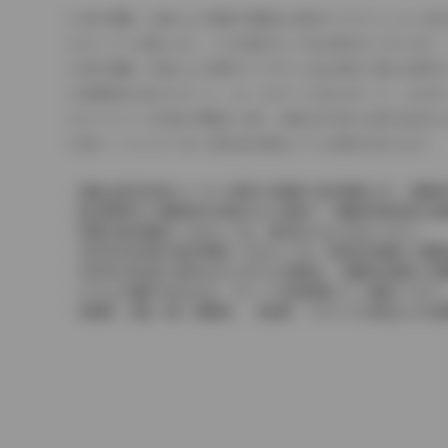
車の種類、仕様により数値が複数ある場合とサスペンション形
エンジン仕様により、×2の表記がしてある場合がございます。
車の種類、仕様により燃料タンクが二つある場合と異なる燃料
燃費表示はWLTCモード、10・15モード又は10モード、J
ドライバーが任意で駆動を２輪・４輪を切り替える事が出来る
革シートについては一部合皮を使用している場合があります。
価格は販売当時のメーカー希望小売価格で参考価格です。消費税
販売期間中に消費税率が変更された車種で、消費税率変更前の価
実際の販売価格につきましては、販売店におたずねください。
2004年4月以降の発売車種につきましては、車両本体価格と消
2004年3月以前に発売されたモデルの価格は、消費税込価格と
どちらの価格であるかは、グレード詳細画面にてご確認ください
保険料、税金（除く消費税）、登録料、リサイクル料金などの諸