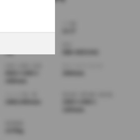
ボディタイプ
ドア数
ワゴン
5ドア
乗車定員
型式
5名
DBA-NZE141G
全長
×
全幅
×
全高
ホイールベース ※1
4420
×
1695
×
2600mm
1480mm
トレッド前／後
室内長
×
室内幅
×
室内高
1480/1465mm
1950
×
1440
×
1205mm
車両重量
1170kg