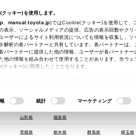
e(クッキー)を使用します。
jp
、
manual.toyota.jp
)ではCookie(クッキー)を使用して
の表示、ソーシャルメディアの提供、広告の表示回数やクリ
ユーザーによるサイト利用状況についても情報を収集し、ソ
地を取得できませんでした。
タ解析の各パートナーと共有しています。各パートナーは、
する地域・都道府県をお選びください。
各パートナーに提供した他の情報、ユーザーが各パートナー
た他の情報を組み合わせて使用することがあります。当ウェ
オンライン購入
お気に入り
保存した見積り
閲覧履歴
お住まいの地
ie(クッキー)に同意したこととなります。
旭川
釧路
札幌
帯広
許可」をクリックすることで、お客様のデバイスにすべてのCook
函館
北見
室蘭、苫小
意したことになります。Cookie(クッキー)のオプトアウト
牧、
ひだか
るにあたっては、当社の「
Cookie（クッキー）情報の取り
モデル・年式
・グレード
の選択
報
統計
マーケティング
青森県
岩手県
宮城県
秋田県
山形県
福島県
ルダー
１．５Ｘ エアロツアラ
茨城県
栃木県
群馬県
埼玉県