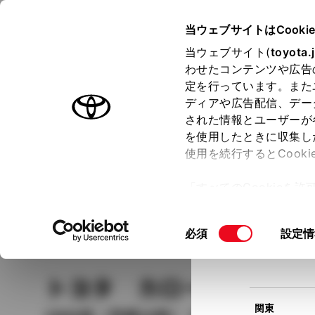
TOYOTA
当ウェブサイトはCooki
当ウェブサイト(
toyota.
わせたコンテンツや広告
ラインアップ
オーナーサポート
トピックス
定を行っています。また
現在
ディアや広告配信、デー
トヨタ認定中古車
該当
された情報とユーザーが
を使用したときに収集し
中古車を探す
トヨタ認定中古車の魅力
3つの買い方
使用を続行するとCook
北海道
「すべてのCookieを
ー)が保存されることに同
更、同意を撤回したりす
車種
の選択
同
必須
設定情
て
」をご覧ください。
東北
意
の
トヨタ カローラフィー
選
択
関東