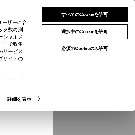
検索
メニュー
ログイン
すべてのCookieを許可
、ユーザーに合
ック数の測
選択中のCookieを許可
ーシャルメ
ここで収集
必須のCookieのみ許可
メニュー
のサービス
ブサイトの
域
未設定
ie(クッキ
、設定の変
扱いについ
クルマ情報
詳細を表示
ー