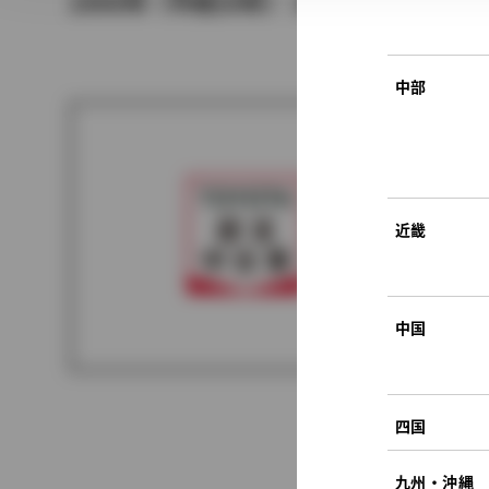
2008年（平成20年） 10月発売
中部
近畿
中国
四国
九州・沖縄