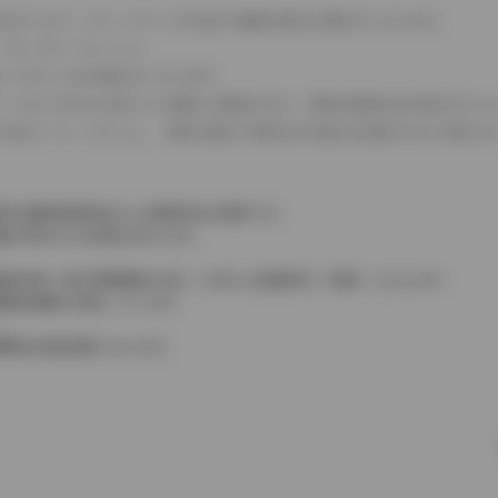
式などにより、ホイールベースが左右で数値が異なる場合がございます。
（ロータリーエンジン）
タンクが二つある場合がございます。
C08モードのいずれかに基づいた試験上の数値であり、実際の数値は走行条件などに
４WDを「パートタイム」、車両の設定で常時又は可変又は切替えを行う事を主
率は価格情報登録または更新時点の税率です。
格が表示される場合があります。
費税相当額（地方消費税額を含む）を含んだ総額表示（内税）となります。
消費税抜価格が混在しています。
。
費用は別途必要となります。