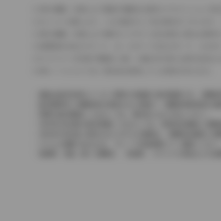
車の種類、仕様により数値が複数ある場合とサスペンション形
エンジン仕様により、×2の表記がしてある場合がございます。
車の種類、仕様により燃料タンクが二つある場合と異なる燃料
燃費表示はWLTCモード、10・15モード又は10モード、J
ドライバーが任意で駆動を２輪・４輪を切り替える事が出来る
革シートについては一部合皮を使用している場合があります。
価格は販売当時のメーカー希望小売価格で参考価格です。消費税
販売期間中に消費税率が変更された車種で、消費税率変更前の価
実際の販売価格につきましては、販売店におたずねください。
2004年4月以降の発売車種につきましては、車両本体価格と消
2004年3月以前に発売されたモデルの価格は、消費税込価格と
どちらの価格であるかは、グレード詳細画面にてご確認ください
保険料、税金（除く消費税）、登録料、リサイクル料金などの諸