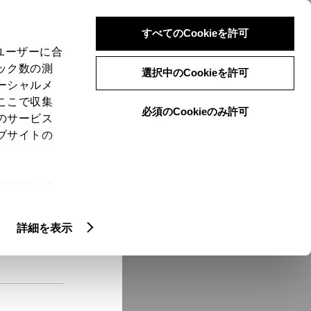
検索
メニュー
ログイン
すべてのCookieを許可
、ユーザーに合
ック数の測
選択中のCookieを許可
ーシャルメ
ここで収集
必須のCookieのみ許可
メニュー
のサービス
ブサイトの
域
未設定
ie(クッキ
、設定の変
扱いについ
クルマ情報
詳細を表示