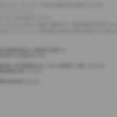
式などにより、ホイールベースが左右で数値が異なる場合がございます。
（ロータリーエンジン）
タンクが二つある場合がございます。
C08モードのいずれかに基づいた試験上の数値であり、実際の数値は走行条件などに
４WDを「パートタイム」、車両の設定で常時又は可変又は切替えを行う事を主
率は価格情報登録または更新時点の税率です。
格が表示される場合があります。
費税相当額（地方消費税額を含む）を含んだ総額表示（内税）となります。
消費税抜価格が混在しています。
。
費用は別途必要となります。