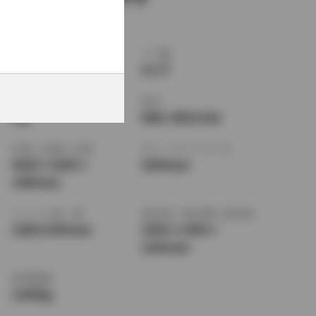
ボディタイプ
ドア数
ワゴン
5ドア
乗車定員
型式
5名
DBA-ZRE142G
全長
×
全幅
×
全高
ホイールベース ※1
4420
×
1695
×
2600mm
1480mm
トレッド前／後
室内長
×
室内幅
×
室内高
1480/1465mm
1950
×
1440
×
1205mm
車両重量
1240kg