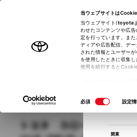
TOYOTA
当ウェブサイトはCooki
当ウェブサイト(
toyota.
わせたコンテンツや広告
ラインアップ
オーナーサポート
トピックス
定を行っています。また
現在
ディアや広告配信、デー
トヨタ認定中古車
該当
された情報とユーザーが
を使用したときに収集し
中古車を探す
トヨタ認定中古車の魅力
3つの買い方
使用を続行するとCook
北海道
「すべてのCookieを
ー)が保存されることに同
更、同意を撤回したりす
車種
の選択
同
必須
設定情
て
」をご覧ください。
東北
意
の
トヨタ カローラフィー
選
択
関東