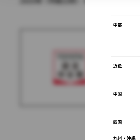
2010年（平成22年） 4月発売
中部
近畿
中国
四国
九州・沖縄