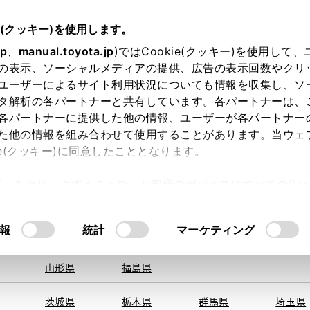
e(クッキー)を使用します。
jp
、
manual.toyota.jp
)ではCookie(クッキー)を使用して
の表示、ソーシャルメディアの提供、広告の表示回数やクリ
ユーザーによるサイト利用状況についても情報を収集し、ソ
地を取得できませんでした。
タ解析の各パートナーと共有しています。各パートナーは、
する地域・都道府県をお選びください。
各パートナーに提供した他の情報、ユーザーが各パートナー
た他の情報を組み合わせて使用することがあります。当ウェ
オンライン購入
お気に入り
保存した見積り
閲覧履歴
お住まいの地
ie(クッキー)に同意したこととなります。
旭川
釧路
札幌
帯広
許可」をクリックすることで、お客様のデバイスにすべてのCook
函館
北見
室蘭、苫小
意したことになります。Cookie(クッキー)のオプトアウト
牧、
ひだか
るにあたっては、当社の「
Cookie（クッキー）情報の取り
モデル・年式
・グレード
の選択
報
統計
マーケティング
青森県
岩手県
宮城県
秋田県
山形県
福島県
ルダー
１．８Ｓ
茨城県
栃木県
群馬県
埼玉県