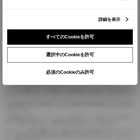
燃料・性能・詳細スペック
詳細を表示
装備・オプション
すべてのCookieを許可
選択中のCookieを許可
ボディカラー
必須のCookieのみ許可
車の種類、仕様により数値が複数ある場合とサスペンション形式などにより、ホイ
ールベースが左右で数値が異なる場合がございます。
エンジン仕様により、×2の表記がしてある場合がございます。（ロータリーエンジ
ン）
車の種類、仕様により燃料タンクが二つある場合と異なる燃料タンクが二つある場
合がございます。
燃費表示はWLTCモード、10・15モード又は10モード、JC08モードのいずれかに
基づいた試験上の数値であり、実際の数値は走行条件などにより異なります。
ドライバーが任意で駆動を２輪・４輪を切り替える事が出来る４WDを「パートタイ
ム」、車両の設定で常時又は可変又は切替えを行う事を主とするものを「フルタイム」