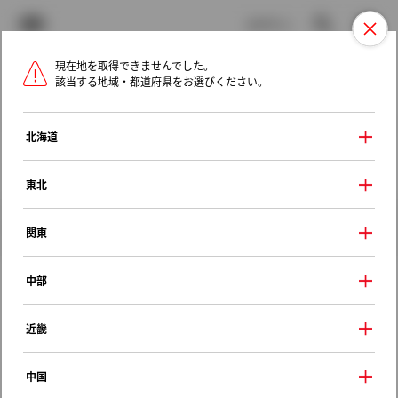
TOYOTA
検索
メニュ
ログイン
現在地を取得できませんでした。
ラインアップ
オーナーサポート
トピックス
該当する地域・都道府県をお選びください。
トヨタ認定中古車
メニュー
北海道
未設定
お気に入り
保存した見積り
閲覧履歴
東北
クルマ情報
関東
中部
トヨタ カローラフィールダー
近畿
１．５Ｇ エアロツアラー
2014年（平成26年） 4月発売
中国