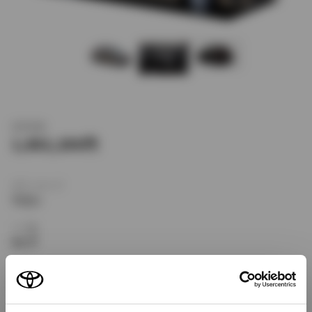
新車価格
1,882,286
ボディタイプ
ワゴン
ドア数
5ドア
乗車定員
5名