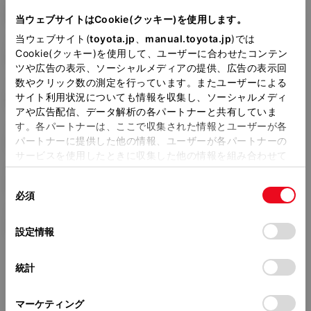
型式
DBA-NZE161G
当ウェブサイトはCookie(クッキー)を使用します。
当ウェブサイト(
toyota.jp
、
manual.toyota.jp
)では
全長
×
全幅
×
全高
Cookie(クッキー)を使用して、ユーザーに合わせたコンテン
4360
×
1695
×
1475mm
ツや広告の表示、ソーシャルメディアの提供、広告の表示回
数やクリック数の測定を行っています。またユーザーによる
ホイールベース ※1
サイト利用状況についても情報を収集し、ソーシャルメディ
2600mm
アや広告配信、データ解析の各パートナーと共有していま
す。各パートナーは、ここで収集された情報とユーザーが各
トレッド前／後
パートナーに提供した他の情報、ユーザーが各パートナーの
1480/1475mm
サービスを使用したときに収集した他の情報を組み合わせて
使用することがあります。当ウェブサイトの使用を続行する
室内長
×
室内幅
×
室内高
1945
×
1430
×
1200mm
同
とCookie(クッキー)に同意したこととなります。
必須
意
車両重量
の
「すべてのCookieを許可」をクリックすることで、お客様の
1140kg
選
デバイスにすべてのCookie(クッキー)が保存されることに同
設定情報
択
意したことになります。Cookie(クッキー)のオプトアウト、
設定の変更、同意を撤回したりするにあたっては、当社の
統計
「
Cookie（クッキー）情報の取り扱いについて
」をご覧くだ
さい。
マーケティング