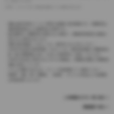
として表示しています。
革シートについては一部合皮を使用している場合があります。
価格は販売当時のメーカー希望小売価格で参考価格です。消費税率は
価格情報登録または更新時点の税率です。
販売期間中に消費税率が変更された車種で、消費税率変更前の価格が
表示される場合があります。
実際の販売価格につきましては、販売店におたずねください。
2004年4月以降の発売車種につきましては、車両本体価格と消費税相当
額（地方消費税額を含む）を含んだ総額表示（内税）となります。
2004年3月以前に発売されたモデルの価格は、消費税込価格と消費税抜
価格が混在しています。
どちらの価格であるかは、グレード詳細画面にてご確認ください。
保険料、税金（除く消費税）、登録料、リサイクル料金などの諸費用
は別途必要となります。
この車種のモデル一覧へ戻る
車種選択へ戻る