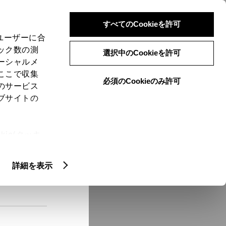
検索
メニュー
ログイン
すべてのCookieを許可
、ユーザーに合
ック数の測
選択中のCookieを許可
ーシャルメ
ここで収集
必須のCookieのみ許可
メニュー
のサービス
ブサイトの
域
未設定
ie(クッキ
、設定の変
扱いについ
クルマ情報
詳細を表示
ー