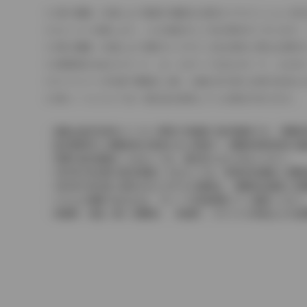
車の種類、仕様により数値が複数ある場合とサスペンション形
エンジン仕様により、×2の表記がしてある場合がございます。
車の種類、仕様により燃料タンクが二つある場合と異なる燃料
燃費表示はWLTCモード、10・15モード又は10モード、J
ドライバーが任意で駆動を２輪・４輪を切り替える事が出来る
革シートについては一部合皮を使用している場合があります。
価格は販売当時のメーカー希望小売価格で参考価格です。消費税
販売期間中に消費税率が変更された車種で、消費税率変更前の価
実際の販売価格につきましては、販売店におたずねください。
2004年4月以降の発売車種につきましては、車両本体価格と消
2004年3月以前に発売されたモデルの価格は、消費税込価格と
どちらの価格であるかは、グレード詳細画面にてご確認ください
保険料、税金（除く消費税）、登録料、リサイクル料金などの諸