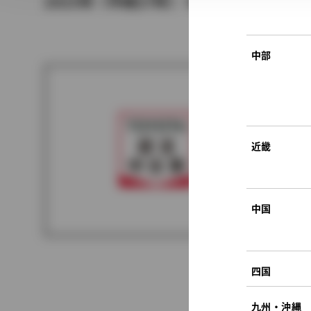
2015年（平成27年） 4月発売
中部
近畿
中国
四国
九州・沖縄