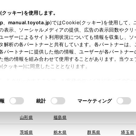
e(クッキー)を使用します。
jp
、
manual.toyota.jp
)ではCookie(クッキー)を使用して
の表示、ソーシャルメディアの提供、広告の表示回数やクリ
ユーザーによるサイト利用状況についても情報を収集し、ソ
地を取得できませんでした。
タ解析の各パートナーと共有しています。各パートナーは、
する地域・都道府県をお選びください。
各パートナーに提供した他の情報、ユーザーが各パートナー
た他の情報を組み合わせて使用することがあります。当ウェ
オンライン購入
お気に入り
保存した見積り
閲覧履歴
お住まいの地
ie(クッキー)に同意したこととなります。
旭川
釧路
札幌
帯広
許可」をクリックすることで、お客様のデバイスにすべてのCook
函館
北見
室蘭、苫小
意したことになります。Cookie(クッキー)のオプトアウト
牧、
ひだか
るにあたっては、当社の「
Cookie（クッキー）情報の取り
モデル・年式
・グレード
の選択
報
統計
マーケティング
青森県
岩手県
宮城県
秋田県
山形県
福島県
ルダー
１．５Ｇ エアロツアラ
茨城県
栃木県
群馬県
埼玉県