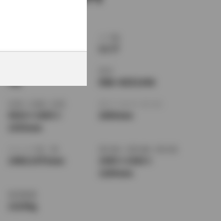
ボディタイプ
ドア数
ワゴン
5ドア
乗車定員
型式
5名
DBA-NZE164G
全長
×
全幅
×
全高
ホイールベース ※1
4410
×
1695
×
2600mm
1535mm
トレッド前／後
室内長
×
室内幅
×
室内高
1480/1475mm
1945
×
1430
×
1200mm
車両重量
1210kg