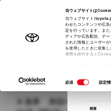
TOYOTA
当ウェブサイトはCooki
当ウェブサイト(
toyota.
わせたコンテンツや広告
ラインアップ
オーナーサポート
トピックス
定を行っています。また
現在
ディアや広告配信、デー
トヨタ認定中古車
該当
された情報とユーザーが
を使用したときに収集し
中古車を探す
トヨタ認定中古車の魅力
3つの買い方
使用を続行するとCook
北海道
「すべてのCookieを
ー)が保存されることに同
更、同意を撤回したりす
車種
の選択
同
必須
設定情
て
」をご覧ください。
東北
意
の
トヨタ カローラフィー
選
択
関東