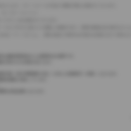
式などにより、ホイールベースが左右で数値が異なる場合がございます。
（ロータリーエンジン）
タンクが二つある場合がございます。
C08モードのいずれかに基づいた試験上の数値であり、実際の数値は走行条件などに
４WDを「パートタイム」、車両の設定で常時又は可変又は切替えを行う事を主
率は価格情報登録または更新時点の税率です。
格が表示される場合があります。
費税相当額（地方消費税額を含む）を含んだ総額表示（内税）となります。
消費税抜価格が混在しています。
。
費用は別途必要となります。