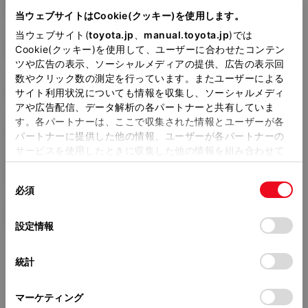
DBA-NRE161G
当ウェブサイトはCookie(クッキー)を使用します。
当ウェブサイト(
toyota.jp
、
manual.toyota.jp
)では
全長
×
全幅
×
全高
4400
×
1695
×
1475mm
Cookie(クッキー)を使用して、ユーザーに合わせたコンテン
ツや広告の表示、ソーシャルメディアの提供、広告の表示回
ホイールベース ※1
数やクリック数の測定を行っています。またユーザーによる
2600mm
サイト利用状況についても情報を収集し、ソーシャルメディ
アや広告配信、データ解析の各パートナーと共有していま
トレッド前／後
す。各パートナーは、ここで収集された情報とユーザーが各
1470/1465mm
パートナーに提供した他の情報、ユーザーが各パートナーの
サービスを使用したときに収集した他の情報を組み合わせて
室内長
×
室内幅
×
室内高
使用することがあります。当ウェブサイトの使用を続行する
1945
×
1430
×
1200mm
同
とCookie(クッキー)に同意したこととなります。
必須
意
車両重量
の
「すべてのCookieを許可」をクリックすることで、お客様の
1130kg
選
デバイスにすべてのCookie(クッキー)が保存されることに同
設定情報
択
意したことになります。Cookie(クッキー)のオプトアウト、
設定の変更、同意を撤回したりするにあたっては、当社の
統計
「
Cookie（クッキー）情報の取り扱いについて
」をご覧くだ
さい。
マーケティング