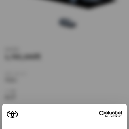
新車価格
1,785,240
ボディタイプ
ワゴン
ドア数
5ドア
乗車定員
5名
型式