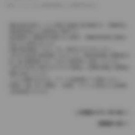
革シートについては一部合皮を使用している場合があります。
価格は販売当時のメーカー希望小売価格で参考価格です。消費税率は
価格情報登録または更新時点の税率です。
販売期間中に消費税率が変更された車種で、消費税率変更前の価格が
表示される場合があります。
実際の販売価格につきましては、販売店におたずねください。
2004年4月以降の発売車種につきましては、車両本体価格と消費税相当
額（地方消費税額を含む）を含んだ総額表示（内税）となります。
2004年3月以前に発売されたモデルの価格は、消費税込価格と消費税抜
価格が混在しています。
どちらの価格であるかは、グレード詳細画面にてご確認ください。
保険料、税金（除く消費税）、登録料、リサイクル料金などの諸費用
は別途必要となります。
この車種のモデル一覧へ戻る
車種選択へ戻る