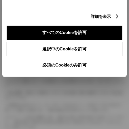
燃料・性能・詳細スペック
詳細を表示
装備・オプション
すべてのCookieを許可
選択中のCookieを許可
ボディカラー
必須のCookieのみ許可
車の種類、仕様により数値が複数ある場合とサスペンション形式などにより、ホイ
ールベースが左右で数値が異なる場合がございます。
エンジン仕様により、×2の表記がしてある場合がございます。（ロータリーエンジ
ン）
車の種類、仕様により燃料タンクが二つある場合と異なる燃料タンクが二つある場
合がございます。
燃費表示はWLTCモード、10・15モード又は10モード、JC08モードのいずれかに
基づいた試験上の数値であり、実際の数値は走行条件などにより異なります。
ドライバーが任意で駆動を２輪・４輪を切り替える事が出来る４WDを「パートタイ
ム」、車両の設定で常時又は可変又は切替えを行う事を主とするものを「フルタイム」
として表示しています。