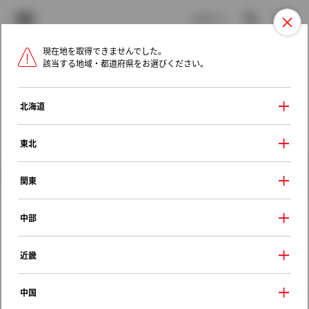
TOYOTA
検索
メニュ
ログイン
現在地を取得できませんでした。
ラインアップ
オーナーサポート
トピックス
該当する地域・都道府県をお選びください。
トヨタ認定中古車
メニュー
北海道
未設定
お気に入り
保存した見積り
閲覧履歴
東北
クルマ情報
関東
中部
トヨタ カローラフィールダー
近畿
ＥＸ
2019年（令和元年） 8月発売
中国