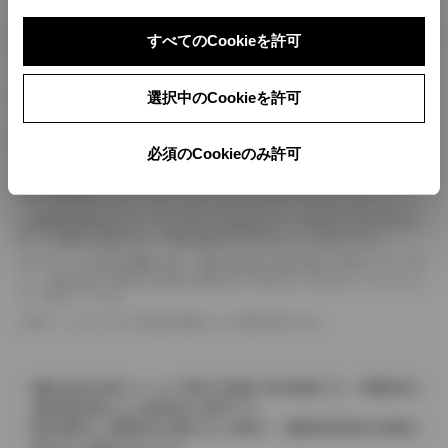
ボディカラー
すべてのCookieを許可
車の種類、仕様により数値が複数ある場合とサスペンション形式などにより、ホイ
選択中のCookieを許可
ールベースが左右で数値が異なる場合がございます。
エンジン仕様により、×2の表記がしてある場合がございます。（ロータリーエンジ
必須のCookieのみ許可
ン）
車の種類、仕様により燃料タンクが二つある場合と異なる燃料タンクが二つある場
合がございます。
燃費表示はWLTCモード、10・15モード又は10モード、JC08モードのいずれかに
基づいた試験上の数値であり、実際の数値は走行条件などにより異なります。
ドライバーが任意で駆動を２輪・４輪を切り替える事が出来る４WDを「パートタイ
ム」、車両の設定で常時又は可変又は切替えを行う事を主とするものを「フルタイム」
として表示しています。
革シートについては一部合皮を使用している場合があります。
価格は販売当時のメーカー希望小売価格で参考価格です。消費税率は
価格情報登録または更新時点の税率です。
販売期間中に消費税率が変更された車種で、消費税率変更前の価格が
表示される場合があります。