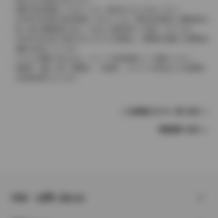
実際の販売価格につきましては、販売店におたずねください。
2004年4月以降の発売車種につきましては、車両本体価格と消費税相当
額（地方消費税額を含む）を含んだ総額表示（内税）となります。
2004年3月以前に発売されたモデルの価格は、消費税込価格と消費税抜
価格が混在しています。
どちらの価格であるかは、グレード詳細画面にてご確認ください。
保険料、税金（除く消費税）、登録料、リサイクル料金などの諸費用
は別途必要となります。
この車種のモデル一覧へ戻る
車種選択へ戻る
FAQ・お問い合わせ