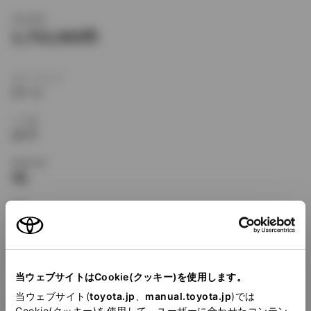
新車価格
1,733,000
ボディタイプ
クーペ
ドア数
2ドア
乗車定員
4名
型式
E-AE111
全長
×
全幅
×
全高
4285
×
1695
×
1305mm
当ウェブサイトはCookie(クッキー)を使用します。
ホイールベース ※1
当ウェブサイト(
toyota.jp
、
manual.toyota.jp
)では
2465mm
Cookie(クッキー)を使用して、ユーザーに合わせたコンテン