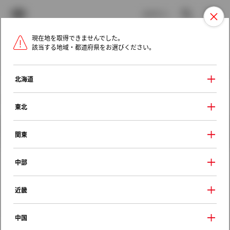
TOYOTA
検索
メニュ
ログイン
現在地を取得できませんでした。
ラインアップ
オーナーサポート
トピックス
該当する地域・都道府県をお選びください。
トヨタ認定中古車
メニュー
北海道
未設定
お気に入り
保存した見積り
閲覧履歴
東北
クルマ情報
関東
中部
トヨタ カローラレビン
近畿
ＢＺ－Ｇ
1995年（平成7年） 5月発売
中国