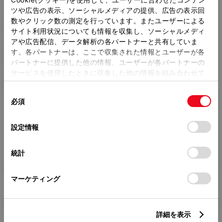
ツや広告の表示、ソーシャルメディアの提供、広告の表示回
トレッド前／後
数やクリック数の測定を行っています。またユーザーによる
1460/1440mm
サイト利用状況についても情報を収集し、ソーシャルメディ
アや広告配信、データ解析の各パートナーと共有していま
室内長
×
室内幅
×
室内高
す。各パートナーは、ここで収集された情報とユーザーが各
1750
×
1410
×
1095mm
パートナーに提供した他の情報、ユーザーが各パートナーの
サービスを使用したときに収集した他の情報を組み合わせて
車両重量
使用することがあります。当ウェブサイトの使用を続行する
1050kg
同
とCookie(クッキー)に同意したこととなります。
必須
意
の
「すべてのCookieを許可」をクリックすることで、お客様の
選
デバイスにすべてのCookie(クッキー)が保存されることに同
設定情報
択
意したことになります。Cookie(クッキー)のオプトアウト、
設定の変更、同意を撤回したりするにあたっては、当社の
統計
「
Cookie（クッキー）情報の取り扱いについて
」をご覧くだ
燃料・性能・詳細スペック
さい。
マーケティング
装備・オプション
詳細を表示