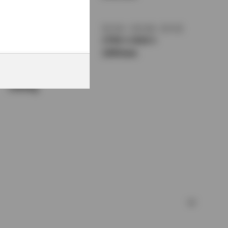
1305mm
トレッド前／後
室内長
×
室内幅
×
室内高
1460/1440mm
1750
×
1410
×
1095mm
車両重量
1060kg