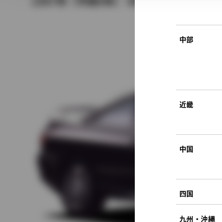
1997年（平成9年） 4月発売
中部
近畿
中国
四国
九州・沖縄