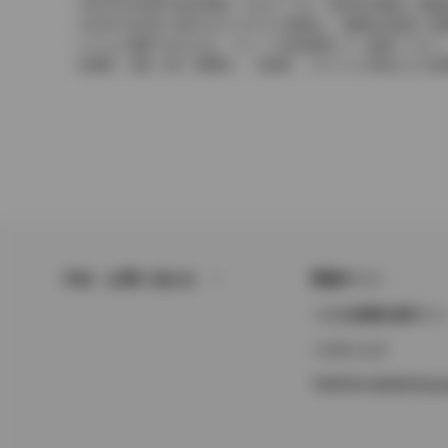
2004年4月以降の発売車種につきましては、車両本体価格と消
2004年3月以前に発売されたモデルの価格は、消費税込価格と
どちらの価格であるかは、グレード詳細画面にてご確認ください
保険料、税金（除く消費税）、登録料、リサイクル料金などの諸
FAQ・お問い合わせ
関連サイト
トヨタ自動車企業サイ
トヨタイムズ
TOYOTA GAZOO Raci