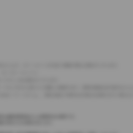
式などにより、ホイールベースが左右で数値が異なる場合がございます。
（ロータリーエンジン）
タンクが二つある場合がございます。
C08モードのいずれかに基づいた試験上の数値であり、実際の数値は走行条件などに
４WDを「パートタイム」、車両の設定で常時又は可変又は切替えを行う事を主
率は価格情報登録または更新時点の税率です。
格が表示される場合があります。