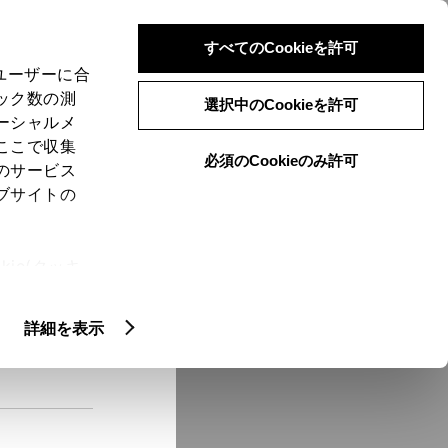
検索
メニュー
ログイン
すべてのCookieを許可
、ユーザーに合
ック数の測
選択中のCookieを許可
ーシャルメ
ここで収集
必須のCookieのみ許可
メニュー
のサービス
ブサイトの
域
未設定
ie(クッキ
、設定の変
扱いについ
クルマ情報
詳細を表示