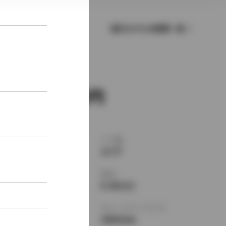
歴代モデルの燃費一覧
新車価格
1,750,000
ボディタイプ
ドア数
クーペ
2ドア
乗車定員
型式
4名
E-AE111
全長
×
全幅
×
全高
ホイールベース ※1
4305
×
1695
×
2465mm