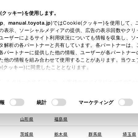
e(クッキー)を使用します。
jp
、
manual.toyota.jp
)ではCookie(クッキー)を使用して
の表示、ソーシャルメディアの提供、広告の表示回数やクリ
ユーザーによるサイト利用状況についても情報を収集し、ソ
地を取得できませんでした。
タ解析の各パートナーと共有しています。各パートナーは、
する地域・都道府県をお選びください。
各パートナーに提供した他の情報、ユーザーが各パートナー
た他の情報を組み合わせて使用することがあります。当ウェ
オンライン購入
お気に入り
保存した見積り
閲覧履歴
お住まいの地
ie(クッキー)に同意したこととなります。
旭川
釧路
札幌
帯広
許可」をクリックすることで、お客様のデバイスにすべてのCook
函館
北見
室蘭、苫小
意したことになります。Cookie(クッキー)のオプトアウト
牧、
ひだか
るにあたっては、当社の「
Cookie（クッキー）情報の取り
モデル・年式
・グレード
の選択
報
統計
マーケティング
青森県
岩手県
宮城県
秋田県
山形県
福島県
ン
ＢＺ－Ｇ
茨城県
栃木県
群馬県
埼玉県