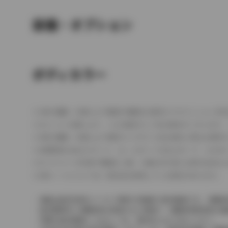
装備・オプション
ボディカラー
車の種類、仕様により数値が複数ある場合とサスペンション形
エンジン仕様により、×2の表記がしてある場合がございます。
車の種類、仕様により燃料タンクが二つある場合と異なる燃料
燃費表示はWLTCモード、10・15モード又は10モード、J
ドライバーが任意で駆動を２輪・４輪を切り替える事が出来る
革シートについては一部合皮を使用している場合があります。
価格は販売当時のメーカー希望小売価格で参考価格です。消費税
販売期間中に消費税率が変更された車種で、消費税率変更前の価
実際の販売価格につきましては、販売店におたずねください。