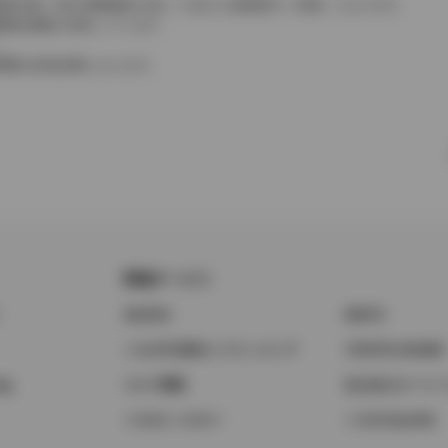
費税相当額（地方消費税額を含む）を含んだ総額表示（内税）となります。
消費税抜価格が混在しています。
。
費用は別途必要となります。
関連サービス
ト
GAZOO
KINTO
トヨタ中古車オンラインストア
TOYOTA SHARE
ng
クルマ買取
法人向けカーリー
トヨタレンタカー
トヨタのau/UQ