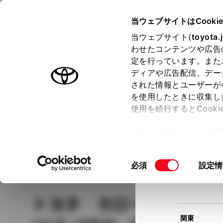
TOYOTA
当ウェブサイトはCooki
当ウェブサイト(
toyota.
わせたコンテンツや広告
ラインアップ
オーナーサポート
トピックス
定を行っています。また
現在
ディアや広告配信、デー
トヨタ認定中古車
該当
された情報とユーザーが
を使用したときに収集し
中古車を探す
トヨタ認定中古車の魅力
3つの買い方
使用を続行するとCook
北海道
「すべてのCookieを
ー)が保存されることに同
更、同意を撤回したりす
車種
の選択
同
必須
設定情
て
」をご覧ください。
東北
意
の
トヨタ カローラレビ
選
択
関東