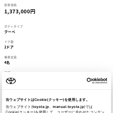
新車価格
1,373,000
ボディタイプ
クーペ
ドア数
2ドア
乗車定員
4名
型式
E-AE110
全長
×
全幅
×
全高
4305
×
1695
×
1305mm
当ウェブサイトはCookie(クッキー)を使用します。
ホイールベース ※1
当ウェブサイト(
toyota.jp
、
manual.toyota.jp
)では
2465mm
Cookie(クッキー)を使用して、ユーザーに合わせたコンテン