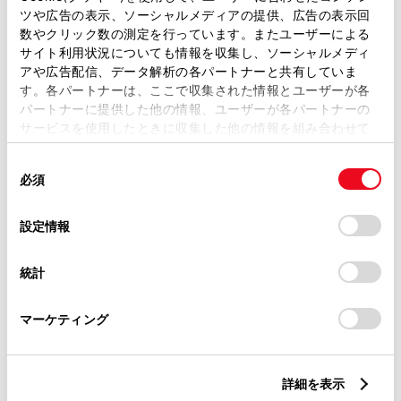
ツや広告の表示、ソーシャルメディアの提供、広告の表示回
トレッド前／後
数やクリック数の測定を行っています。またユーザーによる
1470/1460mm
サイト利用状況についても情報を収集し、ソーシャルメディ
アや広告配信、データ解析の各パートナーと共有していま
室内長
×
室内幅
×
室内高
す。各パートナーは、ここで収集された情報とユーザーが各
1750
×
1410
×
1095mm
パートナーに提供した他の情報、ユーザーが各パートナーの
サービスを使用したときに収集した他の情報を組み合わせて
車両重量
使用することがあります。当ウェブサイトの使用を続行する
1020kg
同
とCookie(クッキー)に同意したこととなります。
必須
意
の
「すべてのCookieを許可」をクリックすることで、お客様の
選
デバイスにすべてのCookie(クッキー)が保存されることに同
設定情報
択
意したことになります。Cookie(クッキー)のオプトアウト、
設定の変更、同意を撤回したりするにあたっては、当社の
統計
「
Cookie（クッキー）情報の取り扱いについて
」をご覧くだ
燃料・性能・詳細スペック
さい。
マーケティング
装備・オプション
詳細を表示