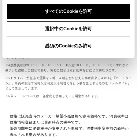
ボディカラー
すべてのCookieを許可
車の種類、仕様により数値が複数ある場合とサスペンション形式などにより、ホイ
選択中のCookieを許可
ールベースが左右で数値が異なる場合がございます。
エンジン仕様により、×2の表記がしてある場合がございます。（ロータリーエンジ
ン）
必須のCookieのみ許可
車の種類、仕様により燃料タンクが二つある場合と異なる燃料タンクが二つある場
合がございます。
燃費表示はWLTCモード、10・15モード又は10モード、JC08モードのいずれかに
基づいた試験上の数値であり、実際の数値は走行条件などにより異なります。
ドライバーが任意で駆動を２輪・４輪を切り替える事が出来る４WDを「パートタイ
ム」、車両の設定で常時又は可変又は切替えを行う事を主とするものを「フルタイム」
として表示しています。
革シートについては一部合皮を使用している場合があります。
価格は販売当時のメーカー希望小売価格で参考価格です。消費税率は
価格情報登録または更新時点の税率です。
販売期間中に消費税率が変更された車種で、消費税率変更前の価格が
表示される場合があります。