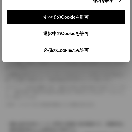
詳細を表示
すべてのCookieを許可
ボディカラー
選択中のCookieを許可
車の種類、仕様により数値が複数ある場合とサスペンション形式などにより、ホイ
ールベースが左右で数値が異なる場合がございます。
必須のCookieのみ許可
エンジン仕様により、×2の表記がしてある場合がございます。（ロータリーエンジ
ン）
車の種類、仕様により燃料タンクが二つある場合と異なる燃料タンクが二つある場
合がございます。
燃費表示はWLTCモード、10・15モード又は10モード、JC08モードのいずれかに
基づいた試験上の数値であり、実際の数値は走行条件などにより異なります。
ドライバーが任意で駆動を２輪・４輪を切り替える事が出来る４WDを「パートタイ
ム」、車両の設定で常時又は可変又は切替えを行う事を主とするものを「フルタイム」
として表示しています。
革シートについては一部合皮を使用している場合があります。
価格は販売当時のメーカー希望小売価格で参考価格です。消費税率は
価格情報登録または更新時点の税率です。