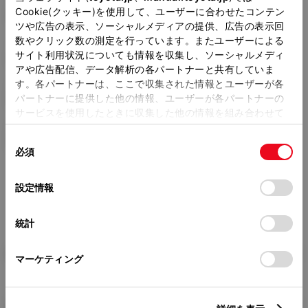
ホイールベース ※1
Cookie(クッキー)を使用して、ユーザーに合わせたコンテン
2600mm
ツや広告の表示、ソーシャルメディアの提供、広告の表示回
数やクリック数の測定を行っています。またユーザーによる
トレッド前／後
サイト利用状況についても情報を収集し、ソーシャルメディ
1490/1470mm
アや広告配信、データ解析の各パートナーと共有していま
す。各パートナーは、ここで収集された情報とユーザーが各
室内長
×
室内幅
×
室内高
パートナーに提供した他の情報、ユーザーが各パートナーの
1900
×
1430
×
1230mm
サービスを使用したときに収集した他の情報を組み合わせて
使用することがあります。当ウェブサイトの使用を続行する
車両重量
同
1070kg
とCookie(クッキー)に同意したこととなります。
必須
意
の
「すべてのCookieを許可」をクリックすることで、お客様の
選
デバイスにすべてのCookie(クッキー)が保存されることに同
設定情報
択
意したことになります。Cookie(クッキー)のオプトアウト、
設定の変更、同意を撤回したりするにあたっては、当社の
統計
「
Cookie（クッキー）情報の取り扱いについて
」をご覧くだ
さい。
燃料・性能・詳細スペック
マーケティング
装備・オプション