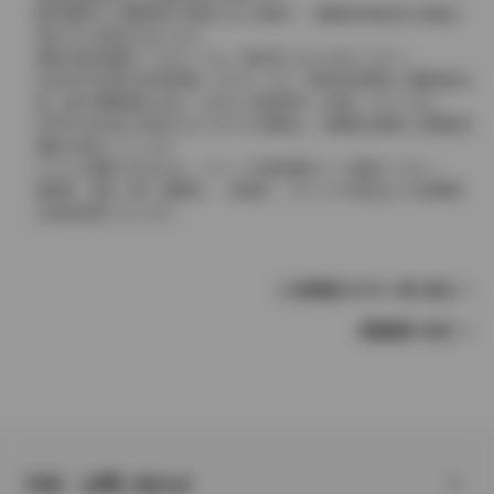
販売期間中に消費税率が変更された車種で、消費税率変更前の価格が
表示される場合があります。
実際の販売価格につきましては、販売店におたずねください。
2004年4月以降の発売車種につきましては、車両本体価格と消費税相当
額（地方消費税額を含む）を含んだ総額表示（内税）となります。
2004年3月以前に発売されたモデルの価格は、消費税込価格と消費税抜
価格が混在しています。
どちらの価格であるかは、グレード詳細画面にてご確認ください。
保険料、税金（除く消費税）、登録料、リサイクル料金などの諸費用
は別途必要となります。
この車種のモデル一覧へ戻る
車種選択へ戻る
FAQ・お問い合わせ