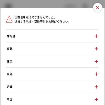
TOYOTA
検索
メニュ
ログイン
現在地を取得できませんでした。
ラインアップ
オーナーサポート
トピックス
該当する地域・都道府県をお選びください。
トヨタ認定中古車
メニュー
北海道
未設定
お気に入り
保存した見積り
閲覧履歴
東北
クルマ情報
関東
中部
トヨタ カローラランクス
近畿
Ｘ Ｇエディション
2001年（平成13年） 1月発売
中国