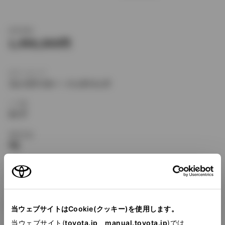
新車価格
1,498,000
ボディタイプ
コンパクトカー・ハッチバック
ドア数
5ドア
乗車定員
5名
型式
TA-NZE121
全長
×
全幅
×
全高
4175
×
1695
×
1470mm
当ウェブサイトはCookie(クッキー)を使用します。
当ウェブサイト(
toyota.jp
、
manual.toyota.jp
)では