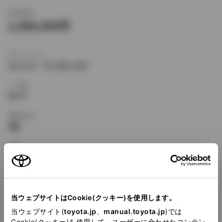
新車価格
1,688,000
ボディタイプ
ミニバン・ワンボックス
ドア数
5ドア
乗車定員
4名
型式
E-AE111N
全長
×
全幅
×
全高
4135
×
1690
×
1660mm
当ウェブサイトはCookie(クッキー)を使用します。
ホイールベース ※1
当ウェブサイト(
toyota.jp
、
manual.toyota.jp
)では
2465mm
Cookie(クッキー)を使用して、ユーザーに合わせたコンテン