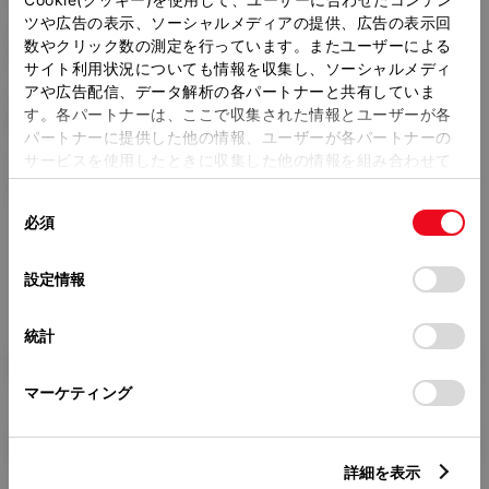
ツや広告の表示、ソーシャルメディアの提供、広告の表示回
トレッド前／後
数やクリック数の測定を行っています。またユーザーによる
1460/1450mm
サイト利用状況についても情報を収集し、ソーシャルメディ
アや広告配信、データ解析の各パートナーと共有していま
室内長
×
室内幅
×
室内高
す。各パートナーは、ここで収集された情報とユーザーが各
2260
×
1415
×
1370mm
パートナーに提供した他の情報、ユーザーが各パートナーの
サービスを使用したときに収集した他の情報を組み合わせて
車両重量
使用することがあります。当ウェブサイトの使用を続行する
1180kg
同
とCookie(クッキー)に同意したこととなります。
必須
意
の
「すべてのCookieを許可」をクリックすることで、お客様の
選
デバイスにすべてのCookie(クッキー)が保存されることに同
設定情報
択
意したことになります。Cookie(クッキー)のオプトアウト、
設定の変更、同意を撤回したりするにあたっては、当社の
統計
「
Cookie（クッキー）情報の取り扱いについて
」をご覧くだ
燃料・性能・詳細スペック
さい。
マーケティング
装備・オプション
詳細を表示