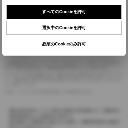
ボディカラー
すべてのCookieを許可
車の種類、仕様により数値が複数ある場合とサスペンション形式などにより、ホイ
選択中のCookieを許可
ールベースが左右で数値が異なる場合がございます。
エンジン仕様により、×2の表記がしてある場合がございます。（ロータリーエンジ
必須のCookieのみ許可
ン）
車の種類、仕様により燃料タンクが二つある場合と異なる燃料タンクが二つある場
合がございます。
燃費表示はWLTCモード、10・15モード又は10モード、JC08モードのいずれかに
基づいた試験上の数値であり、実際の数値は走行条件などにより異なります。
ドライバーが任意で駆動を２輪・４輪を切り替える事が出来る４WDを「パートタイ
ム」、車両の設定で常時又は可変又は切替えを行う事を主とするものを「フルタイム」
として表示しています。
革シートについては一部合皮を使用している場合があります。
価格は販売当時のメーカー希望小売価格で参考価格です。消費税率は
価格情報登録または更新時点の税率です。
販売期間中に消費税率が変更された車種で、消費税率変更前の価格が
表示される場合があります。