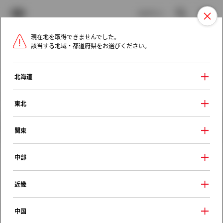
TOYOTA
検索
メニュ
ログイン
現在地を取得できませんでした。
ラインアップ
オーナーサポート
トピックス
該当する地域・都道府県をお選びください。
トヨタ認定中古車
メニュー
北海道
未設定
お気に入り
保存した見積り
閲覧履歴
東北
クルマ情報
関東
中部
トヨタ カローラスパシオ
近畿
スパシオ Ｌパッケージ ２－０－２
1997年（平成9年） 7月発売
中国