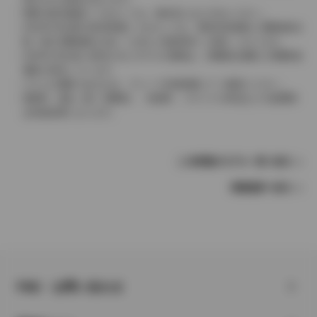
実際の販売価格につきましては、販売店におたずねください。
2004年4月以降の発売車種につきましては、車両本体価格と消費税相当
額（地方消費税額を含む）を含んだ総額表示（内税）となります。
2004年3月以前に発売されたモデルの価格は、消費税込価格と消費税抜
価格が混在しています。
どちらの価格であるかは、グレード詳細画面にてご確認ください。
保険料、税金（除く消費税）、登録料、リサイクル料金などの諸費用
は別途必要となります。
この車種のモデル一覧へ戻る
車種選択へ戻る
FAQ・お問い合わせ