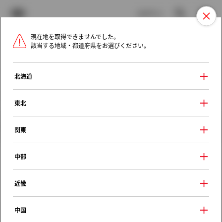
TOYOTA
検索
メニュ
ログイン
現在地を取得できませんでした。
ラインアップ
オーナーサポート
トピックス
該当する地域・都道府県をお選びください。
トヨタ認定中古車
メニュー
北海道
未設定
お気に入り
保存した見積り
閲覧履歴
東北
クルマ情報
関東
中部
トヨタ カローラスパシオ
近畿
スパシオ Ｇパッケージ ２－２－２
1998年（平成10年） 4月発売
中国