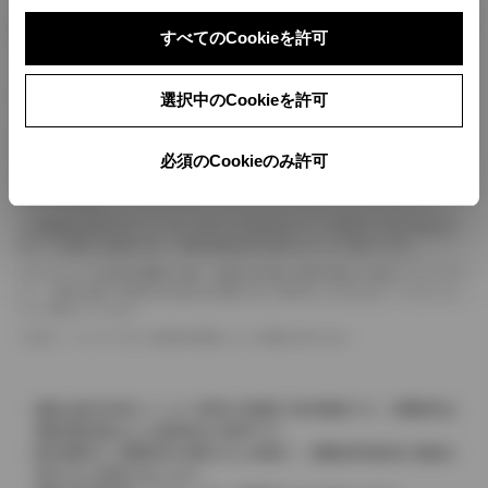
ボディカラー
すべてのCookieを許可
車の種類、仕様により数値が複数ある場合とサスペンション形式などにより、ホイ
選択中のCookieを許可
ールベースが左右で数値が異なる場合がございます。
エンジン仕様により、×2の表記がしてある場合がございます。（ロータリーエンジ
ン）
必須のCookieのみ許可
車の種類、仕様により燃料タンクが二つある場合と異なる燃料タンクが二つある場
合がございます。
燃費表示はWLTCモード、10・15モード又は10モード、JC08モードのいずれかに
基づいた試験上の数値であり、実際の数値は走行条件などにより異なります。
ドライバーが任意で駆動を２輪・４輪を切り替える事が出来る４WDを「パートタイ
ム」、車両の設定で常時又は可変又は切替えを行う事を主とするものを「フルタイム」
として表示しています。
革シートについては一部合皮を使用している場合があります。
価格は販売当時のメーカー希望小売価格で参考価格です。消費税率は
価格情報登録または更新時点の税率です。
販売期間中に消費税率が変更された車種で、消費税率変更前の価格が
表示される場合があります。