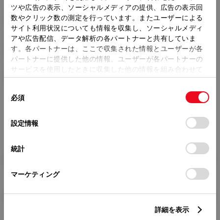
ツや広告の表示、ソーシャルメディアの提供、広告の表示回
トレッド前／後
数やクリック数の測定を行っています。またユーザーによる
1460/1450mm
サイト利用状況についても情報を収集し、ソーシャルメディ
アや広告配信、データ解析の各パートナーと共有していま
室内長
×
室内幅
×
室内高
2260
×
1415
×
1310mm
す。各パートナーは、ここで収集された情報とユーザーが各
パートナーに提供した他の情報、ユーザーが各パートナーの
車両重量
サービスを使用したときに収集した他の情報を組み合わせて
1320kg
使用することがあります。当ウェブサイトの使用を続行する
同
とCookie(クッキー)に同意したこととなります。
必須
意
の
「すべてのCookieを許可」をクリックすることで、お客様の
選
デバイスにすべてのCookie(クッキー)が保存されることに同
設定情報
択
意したことになります。Cookie(クッキー)のオプトアウト、
設定の変更、同意を撤回したりするにあたっては、当社の
統計
「
Cookie（クッキー）情報の取り扱いについて
」をご覧くだ
燃料・性能・詳細スペック
さい。
マーケティング
装備・オプション
詳細を表示