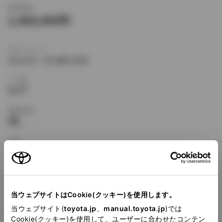
新車価格
1,968,000
ボディタイプ
ミニバン・ワンボックス
ドア数
5ドア
乗車定員
6名
型式
GF-AE115N
全長
×
全幅
×
全高
4135
×
1690
×
1670mm
当ウェブサイトはCookie(クッキー)を使用します。
ホイールベース ※1
当ウェブサイト(
toyota.jp
、
manual.toyota.jp
)では
2465mm
Cookie(クッキー)を使用して、ユーザーに合わせたコンテン