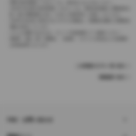
実際の販売価格につきましては、販売店におたずねください。
2004年4月以降の発売車種につきましては、車両本体価格と消費税相当
額（地方消費税額を含む）を含んだ総額表示（内税）となります。
2004年3月以前に発売されたモデルの価格は、消費税込価格と消費税抜
価格が混在しています。
どちらの価格であるかは、グレード詳細画面にてご確認ください。
保険料、税金（除く消費税）、登録料、リサイクル料金などの諸費用
は別途必要となります。
この車種のモデル一覧へ戻る
車種選択へ戻る
FAQ・お問い合わせ