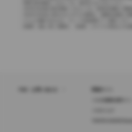
実際の販売価格につきましては、販売店におたずねください。
2004年4月以降の発売車種につきましては、車両本体価格と消
2004年3月以前に発売されたモデルの価格は、消費税込価格と
どちらの価格であるかは、グレード詳細画面にてご確認ください
保険料、税金（除く消費税）、登録料、リサイクル料金などの諸
FAQ・お問い合わせ
関連サイト
トヨタ自動車企業サイ
トヨタイムズ
TOYOTA GAZOO Raci