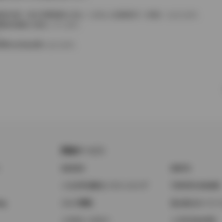
費税相当額（地方消費税額を含む）を含んだ総額表示（内税）となります。
消費税抜価格が混在しています。
。
費用は別途必要となります。
関連サービス
ト
GAZOO
KINTO
トヨタ中古車オンラインストア
TOYOTA SHARE
ng
クルマ買取
法人向けカーリー
トヨタレンタカー
トヨタのau/UQ