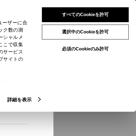
検索
メニュー
ログイン
すべてのCookieを許可
、ユーザーに合
ック数の測
選択中のCookieを許可
ーシャルメ
ここで収集
必須のCookieのみ許可
メニュー
のサービス
ブサイトの
域
未設定
ie(クッキ
、設定の変
扱いについ
クルマ情報
詳細を表示