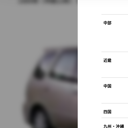
1999年（平成11年） 4月発売
中部
近畿
中国
四国
九州・沖縄