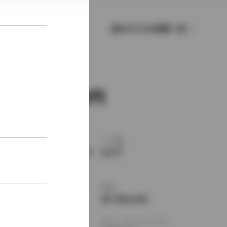
歴代モデルの燃費一覧
新車価格
1,578,000
ボディタイプ
ドア数
ミニバン・ワンボック
5ドア
ス
乗車定員
型式
5名
GF-AE111N
全長
×
全幅
×
全高
ホイールベース ※1