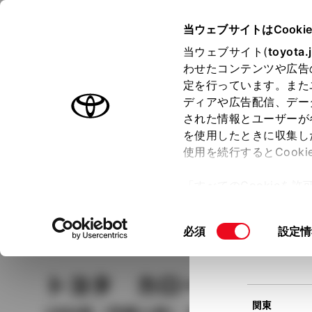
TOYOTA
当ウェブサイトはCooki
当ウェブサイト(
toyota.
わせたコンテンツや広告
ラインアップ
オーナーサポート
トピックス
定を行っています。また
現在
ディアや広告配信、デー
トヨタ認定中古車
該当
された情報とユーザーが
を使用したときに収集し
中古車を探す
トヨタ認定中古車の魅力
3つの買い方
使用を続行するとCook
北海道
「すべてのCookieを
ー)が保存されることに同
更、同意を撤回したりす
車種
の選択
同
必須
設定情
て
」をご覧ください。
東北
意
の
トヨタ カローラスパ
選
択
関東