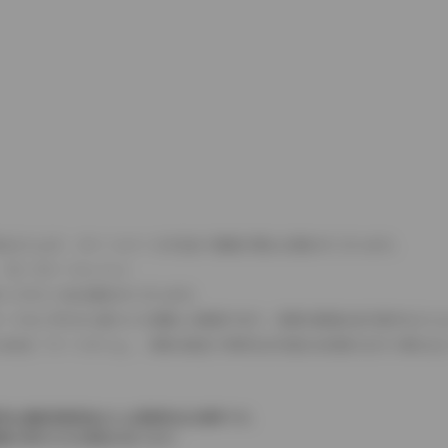
式などにより、ホイールベースが左右で数値が異なる場合がございます。
（ロータリーエンジン）
タンクが二つある場合がございます。
C08モードのいずれかに基づいた試験上の数値であり、実際の数値は走行条件などに
４WDを「パートタイム」、車両の設定で常時又は可変又は切替えを行う事を主
率は価格情報登録または更新時点の税率です。
格が表示される場合があります。