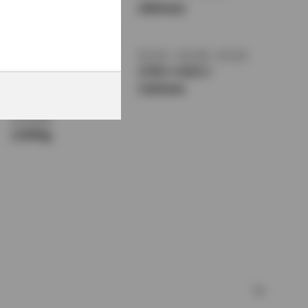
4185
×
1690
×
2465mm
1620mm
トレッド前／後
室内長
×
室内幅
×
室内高
1460/1450mm
1750
×
1415
×
1320mm
車両重量
1190kg