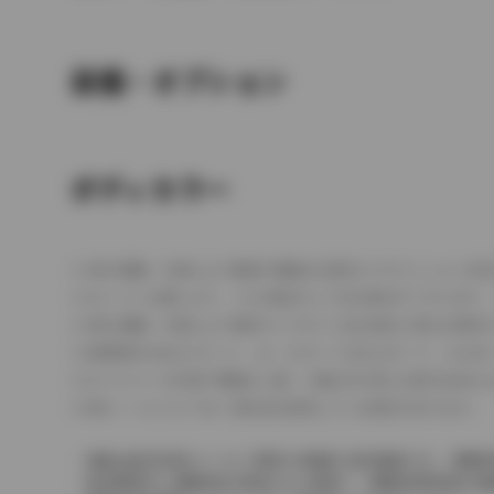
装備・オプション
ボディカラー
車の種類、仕様により数値が複数ある場合とサスペンション形
エンジン仕様により、×2の表記がしてある場合がございます。
車の種類、仕様により燃料タンクが二つある場合と異なる燃料
燃費表示はWLTCモード、10・15モード又は10モード、J
ドライバーが任意で駆動を２輪・４輪を切り替える事が出来る
革シートについては一部合皮を使用している場合があります。
価格は販売当時のメーカー希望小売価格で参考価格です。消費税
販売期間中に消費税率が変更された車種で、消費税率変更前の価