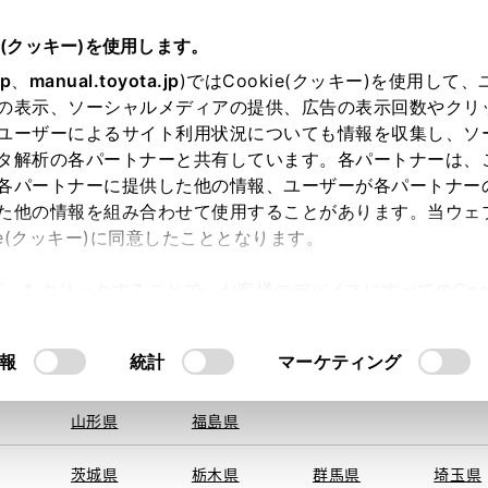
e(クッキー)を使用します。
jp
、
manual.toyota.jp
)ではCookie(クッキー)を使用して
の表示、ソーシャルメディアの提供、広告の表示回数やクリ
ユーザーによるサイト利用状況についても情報を収集し、ソ
地を取得できませんでした。
タ解析の各パートナーと共有しています。各パートナーは、
する地域・都道府県をお選びください。
各パートナーに提供した他の情報、ユーザーが各パートナー
た他の情報を組み合わせて使用することがあります。当ウェ
オンライン購入
お気に入り
保存した見積り
閲覧履歴
お住まいの地
ie(クッキー)に同意したこととなります。
旭川
釧路
札幌
帯広
許可」をクリックすることで、お客様のデバイスにすべてのCook
函館
北見
室蘭、苫小
意したことになります。Cookie(クッキー)のオプトアウト
牧、
ひだか
るにあたっては、当社の「
Cookie（クッキー）情報の取り
モデル・年式
・グレード
の選択
報
統計
マーケティング
青森県
岩手県
宮城県
秋田県
山形県
福島県
シオ
スパシオ ２－３
茨城県
栃木県
群馬県
埼玉県